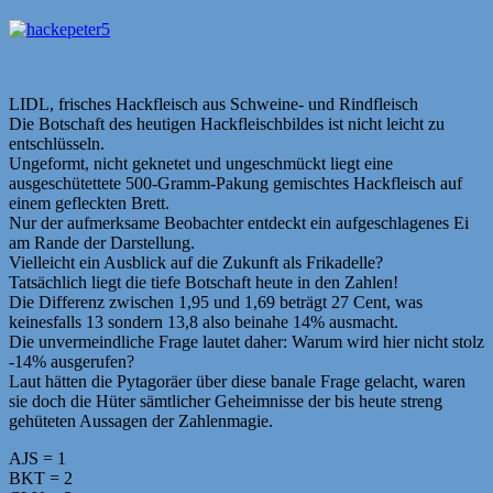
LIDL, frisches Hackfleisch aus Schweine- und Rindfleisch
Die Botschaft des heutigen Hackfleischbildes ist nicht leicht zu
entschlüsseln.
Ungeformt, nicht geknetet und ungeschmückt liegt eine
ausgeschütettete 500-Gramm-Pakung gemischtes Hackfleisch auf
einem gefleckten Brett.
Nur der aufmerksame Beobachter entdeckt ein aufgeschlagenes Ei
am Rande der Darstellung.
Vielleicht ein Ausblick auf die Zukunft als Frikadelle?
Tatsächlich liegt die tiefe Botschaft heute in den Zahlen!
Die Differenz zwischen 1,95 und 1,69 beträgt 27 Cent, was
keinesfalls 13 sondern 13,8 also beinahe 14% ausmacht.
Die unvermeindliche Frage lautet daher: Warum wird hier nicht stolz
-14% ausgerufen?
Laut hätten die Pytagoräer über diese banale Frage gelacht, waren
sie doch die Hüter sämtlicher Geheimnisse der bis heute streng
gehüteten Aussagen der Zahlenmagie.
AJS = 1
BKT = 2