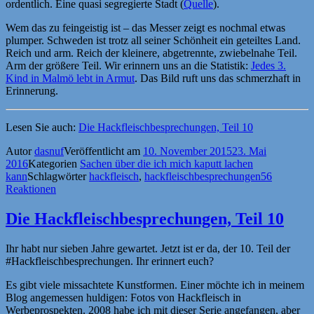
ordentlich. Eine quasi segregierte Stadt (
Quelle
).
Wem das zu feingeistig ist – das Messer zeigt es nochmal etwas
plumper. Schweden ist trotz all seiner Schönheit ein geteiltes Land.
Reich und arm. Reich der kleinere, abgetrennte, zwiebelnahe Teil.
Arm der größere Teil. Wir erinnern uns an die Statistik:
Jedes 3.
Kind in Malmö lebt in Armut
. Das Bild ruft uns das schmerzhaft in
Erinnerung.
Lesen Sie auch:
Die Hackfleischbesprechungen, Teil 10
Autor
dasnuf
Veröffentlicht am
10. November 2015
23. Mai
2016
Kategorien
Sachen über die ich mich kaputt lachen
kann
Schlagwörter
hackfleisch
,
hackfleischbesprechungen
56
Reaktionen
Die Hackfleischbesprechungen, Teil 10
Ihr habt nur sieben Jahre gewartet. Jetzt ist er da, der 10. Teil der
#Hackfleischbesprechungen. Ihr erinnert euch?
Es gibt viele missachtete Kunstformen. Einer möchte ich in meinem
Blog angemessen huldigen: Fotos von Hackfleisch in
Werbeprospekten. 2008 habe ich mit dieser Serie angefangen, aber