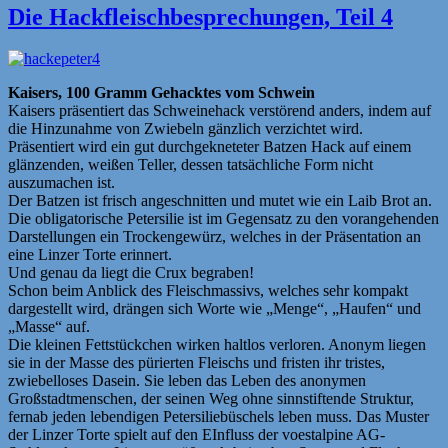
Die Hackfleischbesprechungen, Teil 4
Kaisers, 100 Gramm Gehacktes vom Schwein
Kaisers präsentiert das Schweinehack verstörend anders, indem auf
die Hinzunahme von Zwiebeln gänzlich verzichtet wird.
Präsentiert wird ein gut durchgekneteter Batzen Hack auf einem
glänzenden, weißen Teller, dessen tatsächliche Form nicht
auszumachen ist.
Der Batzen ist frisch angeschnitten und mutet wie ein Laib Brot an.
Die obligatorische Petersilie ist im Gegensatz zu den vorangehenden
Darstellungen ein Trockengewürz, welches in der Präsentation an
eine Linzer Torte erinnert.
Und genau da liegt die Crux begraben!
Schon beim Anblick des Fleischmassivs, welches sehr kompakt
dargestellt wird, drängen sich Worte wie „Menge“, „Haufen“ und
„Masse“ auf.
Die kleinen Fettstückchen wirken haltlos verloren. Anonym liegen
sie in der Masse des pürierten Fleischs und fristen ihr tristes,
zwiebelloses Dasein. Sie leben das Leben des anonymen
Großstadtmenschen, der seinen Weg ohne sinnstiftende Struktur,
fernab jeden lebendigen Petersiliebüschels leben muss. Das Muster
der Linzer Torte spielt auf den EInfluss der voestalpine AG-