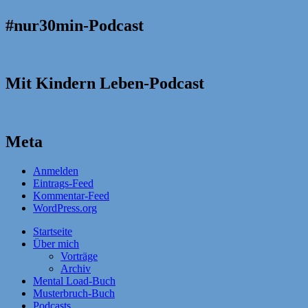
#nur30min-Podcast
Mit Kindern Leben-Podcast
Meta
Anmelden
Eintrags-Feed
Kommentar-Feed
WordPress.org
Startseite
Über mich
Vorträge
Archiv
Mental Load-Buch
Musterbruch-Buch
Podcasts