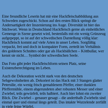
Eine freundliche Leserin hat mir eine Hackfleischabbildung aus
Schweden zugeschickt. Schon auf den ersten Blick springt die
Andersartigkeit der Inszenierung ins Auge. Diversität ist hier das
Stichwort. Wenn in Deutschland Hackfleisch gerne als einheitliches
Gemenge in Szene gesetzt wird, bestenfalls mit ein wenig Grünzeug
aufgepeppt, so ist auf der schwedischen Darstellung völlig klar:
Hackfleisch kommt auf viele Arten in unser Leben. Sorgfältig
verpackt, frei und doch in kompakter Form, zerteilt im Verhältnis
des goldenen Schnittes oder gar als Hackbällchen – Köttbullar, wer
kennt sie nicht… Symbol der schwedischen Seele.
Das Foto gibt jeder Hackfleischform seinen Platz, seine
Existenzberechtigung im Leben.
Auch die Dekoration weicht stark von den deutschen
Sehgewohnheiten ab. Dekoriert ist das Hack mit 3 Stangen glatter
Petersilie, ein wenig frisch gemahlenem Pfeffer, einer dunklen
Pfeffermühle, einem abgerundeten aber robusten Messer und einer
Zwiebel, teils gewürfelt, teils halbiert. Auch hier lohnt ein zweiter
Blick. Die Zwiebel – genauer gesagt – die anderthalb Zwiebeln sind
einmal quer und einmal längs geteilt. Das intakte Wurzelende zerfällt
in viele feine Würfel.