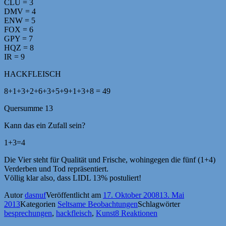
CLU = 3
DMV = 4
ENW = 5
FOX = 6
GPY = 7
HQZ = 8
IR = 9
HACKFLEISCH
8+1+3+2+6+3+5+9+1+3+8 = 49
Quersumme 13
Kann das ein Zufall sein?
1+3=4
Die Vier steht für Qualität und Frische, wohingegen die fünf (1+4)
Verderben und Tod repräsentiert.
Völlig klar also, dass LIDL 13% postuliert!
Autor
dasnuf
Veröffentlicht am
17. Oktober 2008
13. Mai
2013
Kategorien
Seltsame Beobachtungen
Schlagwörter
besprechungen
,
hackfleisch
,
Kunst
8 Reaktionen