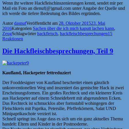
Wenn ihr weitere Hackfleischinszenierungen kennt, sendet mir per
Mail ein Foto an dienuf(@)gmail.com unter Angabe der Quelle und
ich werde die tiefere Bedeutung des Bildes ergründen.
Autor
dasnuf
Veröffentlicht am
28. Oktober 2015
23. Mai
2016
Kategorien
Sachen über die ich mich kaputt lachen kann
,
Zeug
Schlagwörter
hackfleisch
,
hackfleischbesprechungen
15
Reaktionen
Die Hackfleischbesprechungen, Teil 9
Kaufland, Hackepeter fettreduziert
Der Fooddesigner von Kaufland beschreitet einen gänzlich
unkonventionellen Weg und inszeniert das gemischte Hack in zwei
Erscheinungsformen. Ein großes Rechteck und ein kleinerer Kreis
aus Hackepeter auf einem Schneidebrett mit abgerundeten Ecken.
Das Rechteck ist schmucklos aber formstabil wohingegen der
Fleischkreis mit Paprika, Petersilie, Pfefferkörnern, Salat UND
Minipaprikaschote verziert ist.
Schnell springt ins Auge dass es sich um ein ganz aktuelles Thema
handelt: Eltern und Kinder in der Postmoderne.