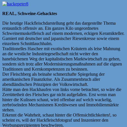
REAL, Schweine-Gehacktes
Die heutige Hackfleischdarstellung geht das dargestellte Thema
erstaunlich offensiv an. Ein ganzes Kilo ungeordnetes
Schweinemuskelfleisch auf einem modernen, eckigen Keramikteller.
Garniert mit deutscher und japanischer Riesenkresse sowie einem
einzelnen Schnittlauchhalm.
Traditionelles Haschee mit exotischen Kräutern als leise Mahnung
an die westliche Industriegesellschaft nicht weiter den
hanebüchenen Weg der kapitalistischen Marktwirtschaft zu gehen,
sondern sich trotz aller Modernisierungsmaßnahmen auf die eignen
Traditionen und Kernkompetenzen zu besinnen.
Der Fleischberg als beinahe schmerzhafte Spiegelung der
amerikanischen Finanzkrise. Als Zusammenbruch aller
abendländischen Prinzipien der Volkswirtschaft.
Hätte man den Hackhaufen von links vorne betrachtet, so wäre die
Zerrüttetheit des Fleisches gar nicht aufgefallen. Erst wenn man
hinter die Kulissen schaut, wird offenbar auf welch wackelig,
zerbröselnden Mechanismen Kreditwesen und Immobilienmärkte
stehen.
Erkennt die Wahrheit, schaut hinter die Offensichtlichkeiten!, so
scheint es, will der Hackfleischfotograf und Inszenierer den
Werbungsrezipienten beschwören.