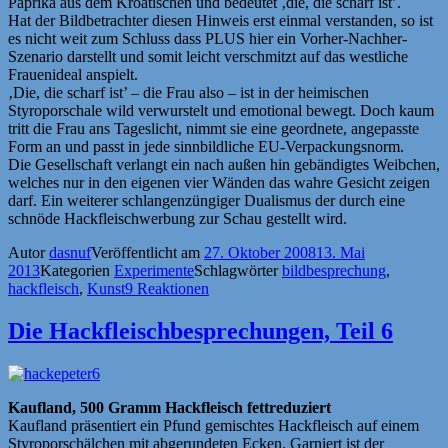
Paprika aus dem Kroatischen und bedeutet ‚die, die scharf ist’.
Hat der Bildbetrachter diesen Hinweis erst einmal verstanden, so ist
es nicht weit zum Schluss dass PLUS hier ein Vorher-Nachher-
Szenario darstellt und somit leicht verschmitzt auf das westliche
Frauenideal anspielt.
‚Die, die scharf ist’ – die Frau also – ist in der heimischen
Styroporschale wild verwurstelt und emotional bewegt. Doch kaum
tritt die Frau ans Tageslicht, nimmt sie eine geordnete, angepasste
Form an und passt in jede sinnbildliche EU-Verpackungsnorm.
Die Gesellschaft verlangt ein nach außen hin gebändigtes Weibchen,
welches nur in den eigenen vier Wänden das wahre Gesicht zeigen
darf. Ein weiterer schlangenzüngiger Dualismus der durch eine
schnöde Hackfleischwerbung zur Schau gestellt wird.
Autor
dasnuf
Veröffentlicht am
27. Oktober 2008
13. Mai
2013
Kategorien
Experimente
Schlagwörter
bildbesprechung
,
hackfleisch
,
Kunst
9 Reaktionen
Die Hackfleischbesprechungen, Teil 6
Kaufland, 500 Gramm Hackfleisch fettreduziert
Kaufland präsentiert ein Pfund gemischtes Hackfleisch auf einem
Styroporschälchen mit abgerundeten Ecken. Garniert ist der