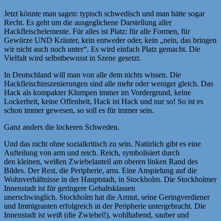
Jetzt könnte man sagen: typisch schwedisch und man hätte sogar
Recht. Es geht um die ausgeglichene Darstellung aller
Hackfleischelemente. Für alles ist Platz: für alle Formen, für
Gewürze UND Kräuter, kein entweder oder, kein „nein, das bringen
wir nicht auch noch unter“. Es wird einfach Platz gemacht. Die
Vielfalt wird selbstbewusst in Szene gesetzt.
In Deutschland will man von alle dem nichts wissen. Die
Hackfleischinszenierungen sind alle mehr oder weniger gleich. Das
Hack als kompakter Klumpen immer im Vordergrund, keine
Lockerheit, keine Offenheit, Hack ist Hack und nur so! So ist es
schon immer gewesen, so soll es für immer sein.
Ganz anders die lockeren Schweden.
Und das nicht ohne sozialkritisch zu sein. Natürlich gibt es eine
Aufteilung von arm und reich. Reich, symbolisiert durch
den kleinen, weißen Zwiebelanteil am oberen linken Rand des
Bildes. Der Rest, die Peripherie, arm. Eine Anspielung auf die
Wohnverhältnisse in der Hauptstadt, in Stockholm. Die Stockholmer
Innenstadt ist für geringere Gehaltsklassen
unerschwinglich. Stockholm hat die Armut, seine Geringverdiener
und Immigranten erfolgreich in der Peripherie untergebracht. Die
Innenstadt ist weiß (die Zwiebel!), wohlhabend, sauber und