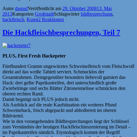
Autor
dasnuf
Veröffentlicht am
29. Oktober 2008
13. Mai
2013
Kategorien
Großstadt
Schlagwörter
bildbesprechung
,
hackfleisch
,
Kunst
2 Reaktionen
Die Hackfleischbesprechungen, Teil 7
PLUS, First Fresh Hackepeter
Fünfhundert Gramm ungewürztes Schweinefleisch vom Fleischwolf
direkt auf das weiße Tablett serviert. Schmucklos der
Gesamtrahmen. Demgegenüber besonders liebevoll garniert das
Hack: drei gelbe Paprikastreifen, drei unterschiedlich große
Zwiebelringe und sechs Blätter Zitronenmelisse schmücken den
oberen rechten Rand.
Damit begnügt sich PLUS jedoch nicht.
Als Ausblick auf die reale Kaufsituation ein weiteres Pfund
Schweinehack, frisch abgepackt und abholbereit im oberen
Bildviertel.
Wie in den vorangehenden Bildbesprechungen liegt der Schlüssel
zum Verständnis der heutigen Hackfleischinszenierung im Detail –
im Paprikastreifen nämlich. Etymologisch kommt der Begriff