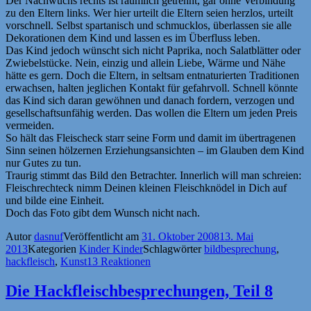
Der Nachwuchs rechts ist räumlich getrennt, gar ohne Verbindung
zu den Eltern links. Wer hier urteilt die Eltern seien herzlos, urteilt
vorschnell. Selbst spartanisch und schmucklos, überlassen sie alle
Dekorationen dem Kind und lassen es im Überfluss leben.
Das Kind jedoch wünscht sich nicht Paprika, noch Salatblätter oder
Zwiebelstücke. Nein, einzig und allein Liebe, Wärme und Nähe
hätte es gern. Doch die Eltern, in seltsam entnaturierten Traditionen
erwachsen, halten jeglichen Kontakt für gefahrvoll. Schnell könnte
das Kind sich daran gewöhnen und danach fordern, verzogen und
gesellschaftsunfähig werden. Das wollen die Eltern um jeden Preis
vermeiden.
So hält das Fleischeck starr seine Form und damit im übertragenen
Sinn seinen hölzernen Erziehungsansichten – im Glauben dem Kind
nur Gutes zu tun.
Traurig stimmt das Bild den Betrachter. Innerlich will man schreien:
Fleischrechteck nimm Deinen kleinen Fleischknödel in Dich auf
und bilde eine Einheit.
Doch das Foto gibt dem Wunsch nicht nach.
Autor
dasnuf
Veröffentlicht am
31. Oktober 2008
13. Mai
2013
Kategorien
Kinder Kinder
Schlagwörter
bildbesprechung
,
hackfleisch
,
Kunst
13 Reaktionen
Die Hackfleischbesprechungen, Teil 8