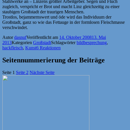
Stahlwerke an – Linzens größter Arbeitgeber. Segen und Fluch
zugleich, verspricht er Brot und macht Linz gleichzeitig zu einer
staubigen Großstadt der traurigen Menschen.
Trostlos, bejammernswert und öde wird das Individuum der
Großstadt, ganz so wie das Fettauge in der formlosen Fleischmasse
verschwindet.
Autor
dasnuf
Veröffentlicht am
14. Oktober 2008
13. Mai
2013
Kategorien
Großstadt
Schlagwörter
bildbesprechung
,
hackfleisch
,
Kunst
6 Reaktionen
Seitennummerierung der Beiträge
Seite
1
Seite
2
Nächste Seite