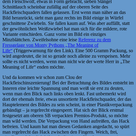
dem Fleischwolf, etwas in Form gebracht, sieben Stängel
Schnittlauch scheinbar zufällig auf der oberen Seite des
Hackfleischquaders fallen gelassen. Erst wenn man näher an das
Bild heranrückt, sieht man ganz rechts im Bild einige in Würfel
geschnittene Zwiebeln. Sie fallen kaum auf. Was aber auffällt, statt
der gewöhnlichen Weißzwiebel hat man sich für die mildere, rote
Variante entschieden. Ganz vorne im Bild ein einziges
Minzblättchen. Zweifelsohne eine leise
Referenz zu dem
Fressgelage von Monty Pythons „The Meaning of
Life“
(Triggerwarnung für den Link). Eine 500 Gramm Packung, so
wird angedeutet, die ist so gerade noch alleine zu verspeisen. Mehr
sollte es nicht werden, wenn man nicht wie der werte Herr in „The
Meaning of Life“ enden möchte.
Und da kommen wir schon zum Clou der
Hackfleischinszenierung! Bei der Betrachtung des Bildes entsteht im
Inneren eine leichte Spannung und man weiß sie erst zu deuten,
wenn man den Blick nach links oben lenkt. Fast unbemerkt wird
dort der ehemals freie, etwas unsortierte Hackfleischquader, der das
Hauptelement des Bildes zu sein scheint, in einer Plastikverpackung
gebändigt – ja regelrecht eingesperrt. Hat sich der Blick erstmal
festgesetzt am oberen SB verpackten Premios-Produkt, so möchte
man wild werden. Die Verpackung von Hand aufreißen, das Hack
befreien. Und kaum hat man diesen Gedanken angedacht, so spürt
man regelrecht das Hack zwischen den Fingern. Weich, frei,