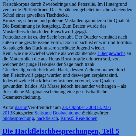
Fleischkorpus durch Zwiebelringe und Petersilie. Im Hintergrund
verstreute Pfefferkörner. Das Schälchen gebettet im schutzbietenden
Schoß einer gewellten Tischdecke.
Bronzene, silberne und goldene Medaillen garantieren für Qualität.
Die Bestimmung ist festgelegt. Zum Braten wurde das
Muskelfleisch durch den Fleischwolf gejagt.
Fettreduziert ist es, der Seele beraubt. Der Quader vermittelt nach
außen eine geschlossene Form. Doch in sich ist er wirr und formlos.
So spiegelt das Hack unsere zerrüttete Jugend wieder.
Rein, wie die Zwiebel welche als weißblühendes
Liliengewächs
an
die Muttermilch die aus Heras Brust tropfte erinnern soll, von
welcher der junge Herkules der Sage nach trank.
Gleichzeitig verderblich wie Hack, dessen Zellmembranen durch
den Fleischwolf gejagt wurden und deswegen zerplatzt sind.
Jedes einzelne Hackfleischwürstchen verwirrt, vor Qualen
gewunden, haltlos. Als Masse jedoch ineinander verhangen – als
fleischliche Marginalerscheinung eine gesellschaftliche
Gesamterscheinung.
Autor
dasnuf
Veröffentlicht am
23. Oktober 2008
13. Mai
2013
Kategorien
Seltsame Beobachtungen
Schlagwörter
bildbesprechung
,
hackfleisch
,
Kunst
5 Reaktionen
Die Hackfleischbesprechungen, Teil 5