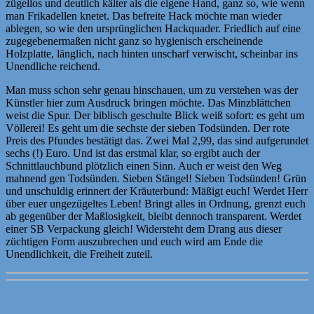
zügellos und deutlich kälter als die eigene Hand, ganz so, wie wenn
man Frikadellen knetet. Das befreite Hack möchte man wieder
ablegen, so wie den ursprünglichen Hackquader. Friedlich auf eine
zugegebenermaßen nicht ganz so hygienisch erscheinende
Holzplatte, länglich, nach hinten unscharf verwischt, scheinbar ins
Unendliche reichend.
Man muss schon sehr genau hinschauen, um zu verstehen was der
Künstler hier zum Ausdruck bringen möchte. Das Minzblättchen
weist die Spur. Der biblisch geschulte Blick weiß sofort: es geht um
Völlerei! Es geht um die sechste der sieben Todsünden. Der rote
Preis des Pfundes bestätigt das. Zwei Mal 2,99, das sind aufgerundet
sechs (!) Euro. Und ist das erstmal klar, so ergibt auch der
Schnittlauchbund plötzlich einen Sinn. Auch er weist den Weg
mahnend gen Todsünden. Sieben Stängel! Sieben Todsünden! Grün
und unschuldig erinnert der Kräuterbund: Mäßigt euch! Werdet Herr
über euer ungezügeltes Leben! Bringt alles in Ordnung, grenzt euch
ab gegenüber der Maßlosigkeit, bleibt dennoch transparent. Werdet
einer SB Verpackung gleich! Widersteht dem Drang aus dieser
züchtigen Form auszubrechen und euch wird am Ende die
Unendlichkeit, die Freiheit zuteil.