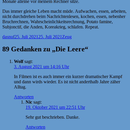
Monate alleine vor meinem Rechner sitze.
Das immer gleiche Leben macht müde. Aufwachen, essen, arbeiten,
nicht durchdrehen beim Nachrichtenlesen, kochen, essen, nebenher
Bruchrechnen, Wahrscheinlichkeitsrechnung, Potato famine,
Subjonctif, die Anden, Koreakrieg, schlafen. Repeat.
Autor
Veröffentlicht
Kategorien
dasnuf
25. Juli 2021
25. Juli 2021
Zeug
am
89 Gedanken zu „Die Leere“
Wolf
sagt:
3. August 2021 um 14:16 Uhr
In Filmen ist es auch immer ein kurzer dramatischer Kampf
und dann wirds wieder. Es ist nicht anderthalb Jahre zäher
Alltag.
Antworten
Nic
sagt:
19. Oktober 2021 um 22:51 Uhr
Sehr gut beschrieben. Danke.
Antworten