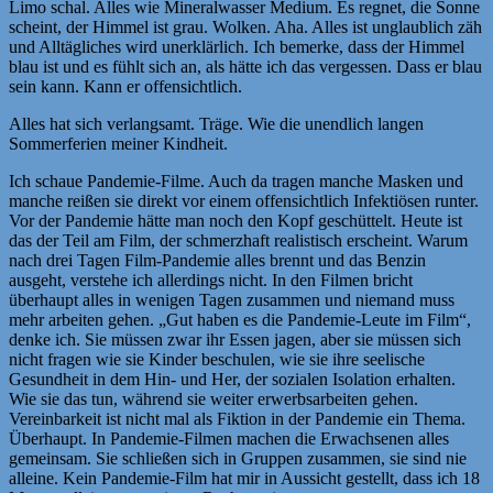
Limo schal. Alles wie Mineralwasser Medium. Es regnet, die Sonne
scheint, der Himmel ist grau. Wolken. Aha. Alles ist unglaublich zäh
und Alltägliches wird unerklärlich. Ich bemerke, dass der Himmel
blau ist und es fühlt sich an, als hätte ich das vergessen. Dass er blau
sein kann. Kann er offensichtlich.
Alles hat sich verlangsamt. Träge. Wie die unendlich langen
Sommerferien meiner Kindheit.
Ich schaue Pandemie-Filme. Auch da tragen manche Masken und
manche reißen sie direkt vor einem offensichtlich Infektiösen runter.
Vor der Pandemie hätte man noch den Kopf geschüttelt. Heute ist
das der Teil am Film, der schmerzhaft realistisch erscheint. Warum
nach drei Tagen Film-Pandemie alles brennt und das Benzin
ausgeht, verstehe ich allerdings nicht. In den Filmen bricht
überhaupt alles in wenigen Tagen zusammen und niemand muss
mehr arbeiten gehen. „Gut haben es die Pandemie-Leute im Film“,
denke ich. Sie müssen zwar ihr Essen jagen, aber sie müssen sich
nicht fragen wie sie Kinder beschulen, wie sie ihre seelische
Gesundheit in dem Hin- und Her, der sozialen Isolation erhalten.
Wie sie das tun, während sie weiter erwerbsarbeiten gehen.
Vereinbarkeit ist nicht mal als Fiktion in der Pandemie ein Thema.
Überhaupt. In Pandemie-Filmen machen die Erwachsenen alles
gemeinsam. Sie schließen sich in Gruppen zusammen, sie sind nie
alleine. Kein Pandemie-Film hat mir in Aussicht gestellt, dass ich 18