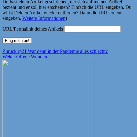
Du hast einen Artikel geschrieben, der sich auf meinen Artikel
bezieht und er soll hier erscheinen? Einfach die URL eingeben. Du
willst Deinen Artikel wieder entfernen? Dann die URL erneut
eingeben.
Weitere Informationen
)
URL/Permalink deines Artikels
Beitragsnavigation
Vorheriger
Zurück
rp21 War denn in der Pandemie alles schlecht?
Nächster
Beitrag:
Weiter
Offene Wunden
Beitrag: