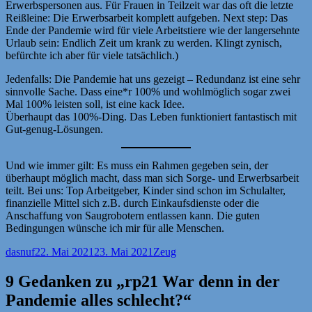
Erwerbspersonen aus. Für Frauen in Teilzeit war das oft die letzte
Reißleine: Die Erwerbsarbeit komplett aufgeben. Next step: Das
Ende der Pandemie wird für viele Arbeitstiere wie der langersehnte
Urlaub sein: Endlich Zeit um krank zu werden. Klingt zynisch,
befürchte ich aber für viele tatsächlich.)
Jedenfalls: Die Pandemie hat uns gezeigt – Redundanz ist eine sehr
sinnvolle Sache. Dass eine*r 100% und wohlmöglich sogar zwei
Mal 100% leisten soll, ist eine kack Idee.
Überhaupt das 100%-Ding. Das Leben funktioniert fantastisch mit
Gut-genug-Lösungen.
Und wie immer gilt: Es muss ein Rahmen gegeben sein, der
überhaupt möglich macht, dass man sich Sorge- und Erwerbsarbeit
teilt. Bei uns: Top Arbeitgeber, Kinder sind schon im Schulalter,
finanzielle Mittel sich z.B. durch Einkaufsdienste oder die
Anschaffung von Saugrobotern entlassen kann. Die guten
Bedingungen wünsche ich mir für alle Menschen.
Autor
Veröffentlicht
Kategorien
dasnuf
22. Mai 2021
23. Mai 2021
Zeug
am
9 Gedanken zu „rp21 War denn in der
Pandemie alles schlecht?“