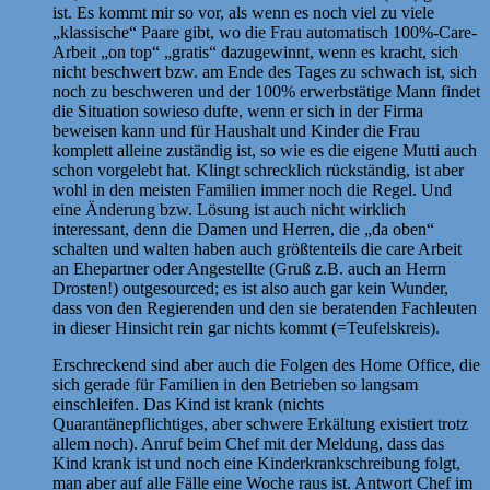
ist. Es kommt mir so vor, als wenn es noch viel zu viele
„klassische“ Paare gibt, wo die Frau automatisch 100%-Care-
Arbeit „on top“ „gratis“ dazugewinnt, wenn es kracht, sich
nicht beschwert bzw. am Ende des Tages zu schwach ist, sich
noch zu beschweren und der 100% erwerbstätige Mann findet
die Situation sowieso dufte, wenn er sich in der Firma
beweisen kann und für Haushalt und Kinder die Frau
komplett alleine zuständig ist, so wie es die eigene Mutti auch
schon vorgelebt hat. Klingt schrecklich rückständig, ist aber
wohl in den meisten Familien immer noch die Regel. Und
eine Änderung bzw. Lösung ist auch nicht wirklich
interessant, denn die Damen und Herren, die „da oben“
schalten und walten haben auch größtenteils die care Arbeit
an Ehepartner oder Angestellte (Gruß z.B. auch an Herrn
Drosten!) outgesourced; es ist also auch gar kein Wunder,
dass von den Regierenden und den sie beratenden Fachleuten
in dieser Hinsicht rein gar nichts kommt (=Teufelskreis).
Erschreckend sind aber auch die Folgen des Home Office, die
sich gerade für Familien in den Betrieben so langsam
einschleifen. Das Kind ist krank (nichts
Quarantänepflichtiges, aber schwere Erkältung existiert trotz
allem noch). Anruf beim Chef mit der Meldung, dass das
Kind krank ist und noch eine Kinderkrankschreibung folgt,
man aber auf alle Fälle eine Woche raus ist. Antwort Chef im