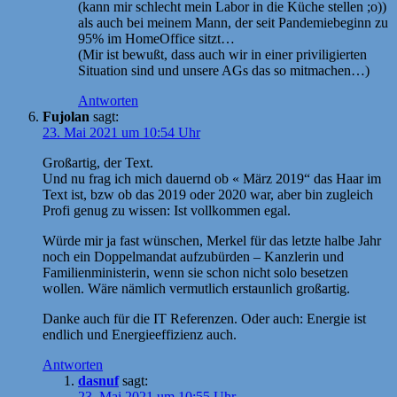
(kann mir schlecht mein Labor in die Küche stellen ;o))
als auch bei meinem Mann, der seit Pandemiebeginn zu
95% im HomeOffice sitzt…
(Mir ist bewußt, dass auch wir in einer priviligierten
Situation sind und unsere AGs das so mitmachen…)
Antworten
Fujolan
sagt:
23. Mai 2021 um 10:54 Uhr
Großartig, der Text.
Und nu frag ich mich dauernd ob « März 2019“ das Haar im
Text ist, bzw ob das 2019 oder 2020 war, aber bin zugleich
Profi genug zu wissen: Ist vollkommen egal.
Würde mir ja fast wünschen, Merkel für das letzte halbe Jahr
noch ein Doppelmandat aufzubürden – Kanzlerin und
Familienministerin, wenn sie schon nicht solo besetzen
wollen. Wäre nämlich vermutlich erstaunlich großartig.
Danke auch für die IT Referenzen. Oder auch: Energie ist
endlich und Energieeffizienz auch.
Antworten
dasnuf
sagt:
23. Mai 2021 um 10:55 Uhr