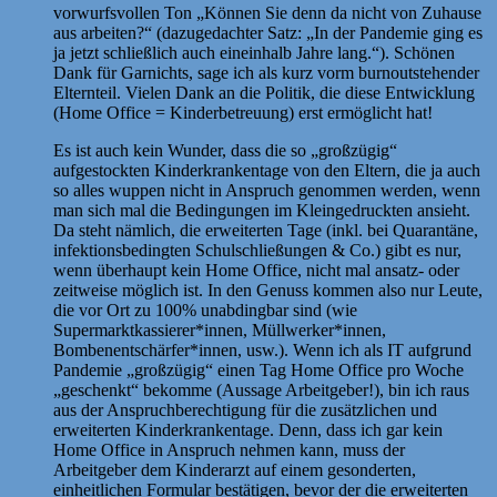
vorwurfsvollen Ton „Können Sie denn da nicht von Zuhause
aus arbeiten?“ (dazugedachter Satz: „In der Pandemie ging es
ja jetzt schließlich auch eineinhalb Jahre lang.“). Schönen
Dank für Garnichts, sage ich als kurz vorm burnoutstehender
Elternteil. Vielen Dank an die Politik, die diese Entwicklung
(Home Office = Kinderbetreuung) erst ermöglicht hat!
Es ist auch kein Wunder, dass die so „großzügig“
aufgestockten Kinderkrankentage von den Eltern, die ja auch
so alles wuppen nicht in Anspruch genommen werden, wenn
man sich mal die Bedingungen im Kleingedruckten ansieht.
Da steht nämlich, die erweiterten Tage (inkl. bei Quarantäne,
infektionsbedingten Schulschließungen & Co.) gibt es nur,
wenn überhaupt kein Home Office, nicht mal ansatz- oder
zeitweise möglich ist. In den Genuss kommen also nur Leute,
die vor Ort zu 100% unabdingbar sind (wie
Supermarktkassierer*innen, Müllwerker*innen,
Bombenentschärfer*innen, usw.). Wenn ich als IT aufgrund
Pandemie „großzügig“ einen Tag Home Office pro Woche
„geschenkt“ bekomme (Aussage Arbeitgeber!), bin ich raus
aus der Anspruchberechtigung für die zusätzlichen und
erweiterten Kinderkrankentage. Denn, dass ich gar kein
Home Office in Anspruch nehmen kann, muss der
Arbeitgeber dem Kinderarzt auf einem gesonderten,
einheitlichen Formular bestätigen, bevor der die erweiterten