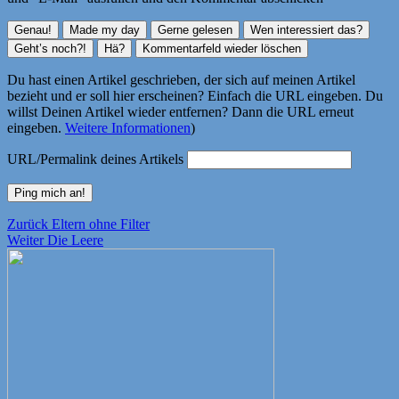
Du hast einen Artikel geschrieben, der sich auf meinen Artikel
bezieht und er soll hier erscheinen? Einfach die URL eingeben. Du
willst Deinen Artikel wieder entfernen? Dann die URL erneut
eingeben.
Weitere Informationen
)
URL/Permalink deines Artikels
Beitragsnavigation
Vorheriger
Zurück
Eltern ohne Filter
Nächster
Beitrag:
Weiter
Die Leere
Beitrag: