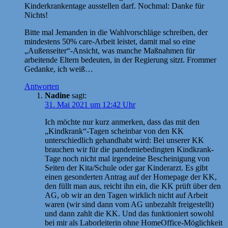
Kinderkrankentage ausstellen darf. Nochmal: Danke für
Nichts!
Bitte mal Jemanden in die Wahlvorschläge schreiben, der
mindestens 50% care-Arbeit leistet, damit mal so eine
„Außenseiter“-Ansicht, was manche Maßnahmen für
arbeitende Eltern bedeuten, in der Regierung sitzt. Frommer
Gedanke, ich weiß…
Antworten
Nadine
sagt:
31. Mai 2021 um 12:42 Uhr
Ich möchte nur kurz anmerken, dass das mit den
„Kindkrank“-Tagen scheinbar von den KK
unterschiedlich gehandhabt wird: Bei unserer KK
brauchen wir für die pandemiebedingten Kindkrank-
Tage noch nicht mal irgendeine Bescheinigung von
Seiten der Kita/Schule oder gar Kinderarzt. Es gibt
einen gesonderten Antrag auf der Homepage der KK,
den füllt man aus, reicht ihn ein, die KK prüft über den
AG, ob wir an den Tagen wirklich nicht auf Arbeit
waren (wir sind dann vom AG unbezahlt freigestellt)
und dann zahlt die KK. Und das funktioniert sowohl
bei mir als Laborleiterin ohne HomeOffice-Möglichkeit