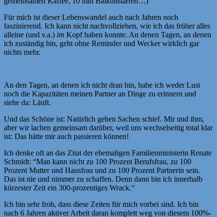
gemeinsamen Kaffee, 10 min Balkonstarren…)
Für mich ist dieser Lebenswandel auch nach Jahren noch
faszinierend. Ich kann nicht nachvollziehen, wie ich das früher alles
alleine (und v.a.)
im
Kopf haben konnte. An denen Tagen, an denen
ich zuständig bin, geht ohne Reminder und Wecker wirklich gar
nichts mehr.
An den Tagen, an denen ich nicht dran bin, habe ich weder Lust
noch die Kapazitäten meinen Partner an Dinge zu erinnern und
siehe da: Läuft.
Und das Schöne ist: Natürlich gehen Sachen schief. Mir und ihm,
aber wir lachen gemeinsam darüber, weil uns wechselseitig total klar
ist: Das hätte mir auch passieren können!
Ich denke oft an das Zitat der ehemaligen Familienministerin Renate
Schmidt: “Man kann nicht zu 100 Prozent Berufsfrau, zu 100
Prozent Mutter und Hausfrau und zu 100 Prozent Partnerin sein.
Das ist nie und nimmer zu schaffen. Denn dann bin ich innerhalb
kürzester Zeit ein 300-prozentiges Wrack.“
Ich bin sehr froh, dass diese Zeiten für mich vorbei sind. Ich bin
nach 6 Jahren aktiver Arbeit daran komplett weg von diesem 100%-