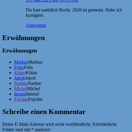
Du hast natürlich Recht. 2020 ist gemeint. Habe ich
korrigiert.
Antworten
Erwähnungen
Erwähnungen
Markus
Markus
Felix
Felix
Kilian
Kilian
Jakob
Jakob
Nadine
Nadine
Michel
Michel
dasnuf
dasnuf
Fujolan
Fujolan
Schreibe einen Kommentar
Deine E-Mail-Adresse wird nicht veröffentlicht.
Erforderliche
Felder sind mit
*
markiert