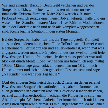
Wir sind einander Backup. Beim Geld verdienen und bei der
Sorgearbeit. D.h. zum einen, wir mussten nicht um unsere
finanzielle Existenz fürchten. März 2020 war ich z.B. noch in
Probezeit weil ich gerade einen neuen Job angefangen hatte und ein
wesentliches Standbein waren Marcus Live-Bühnen-Moderationen,
die in der Pandemie nach und nach alle komplett weggebrochen
sind. Keine leichte Situation in den ersten Monaten.
Bei der Sorgearbeit haben wir uns die Tage aufgeteilt. Komplett
alles an den anderen übergeben. Ohne ToDo-Listen, Hinweise und
Nacherinnern, Statusabfragen und Feuerwehrdienst, wenn mal was
angepasst werden musste. Für jeden mindestens zwei komplett freie
Erwerbstage. Und mit frei meine ich: der Arbeitsspeicher war null
blockiert durch Mental Load. Wir haben uns tatsächlich regelmäßig
1950er-Männertage geschenkt, an denen man um 18 Uhr nach
Hause kommt und sich an den gedeckten Esstisch setzt und sagt:
„Na Kinder, wie war euer Tag heute?“
(Auf der anderen Seite heisst das auch: 2 Tage, an denen parallel
Erwerbs- und Sorgearbeit stattfinden muss, aber da konnte man
auch gestückelt in Schichten arbeiten. Bevor die Kinder aufstehen,
parallel zum Homeschooling, nachdem die Kinder fertig sind, am
Abend… – plus Wochenendarbeit, aber immerhin noch mit kleinen
Alltagsfreizeitphasen: hier mal 30 min länger schlafen, da mal einen