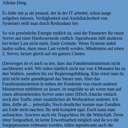
Alleine-Ding.
Es hätte mir ja als jemand, der in der IT arbeitet, schon lange
aufgehen müssen. Verfügbarkeit und Ausfallsicherheit von
Systemen stellt man durch Redundanz her.
So wie persönliche Energie endlich ist, sind die Parameter für einen
Server auf einer Hardwarenode endlich. Irgendwann hilft skalieren
bei hoher Last nicht mehr. Ende Gelände. Wenn Systeme stabil
laufen sollen, dann muss Last verteilt werden. Mindestens auf einen
2. Server, besser gleich auf ein ganzes Cluster.
(Deswegen ist es auch so irre, dass das Familienministerium nicht
nachbesetzt wird. Wir reden nämlich nicht nur von 4 Monaten bis zu
den Wahlen, sondern bis zur Regierungsbildung. Klar reisst man da
jetzt nicht mehr grundlegend das Steuer rum. Aber das
Familienministerium in mitten der Pandemie von einem anderen
Ministerium mitführen zu lassen, ist ungefähr so als wenn man auf
einen alleinstehenden Server unter einer DDoS-Attacke einfach
noch den Traffic einer zusätzlichen äh Werbeaktion umleitet. Ich
ähm, drifte ab… jedenfalls: Noch deutlicher konnte man Familien
am Ende nicht machen: Ihr seid komplett egal. Euch kann man
aufrauchen. Sowieso auch ein Trugschluss für die Wirtschaft. Denn
ohne Sorgearbeit, ist keine Erwerbsarbeit möglich und da wo die
Sorgepersonen verbrannt werden, fallen irgendwann auch die