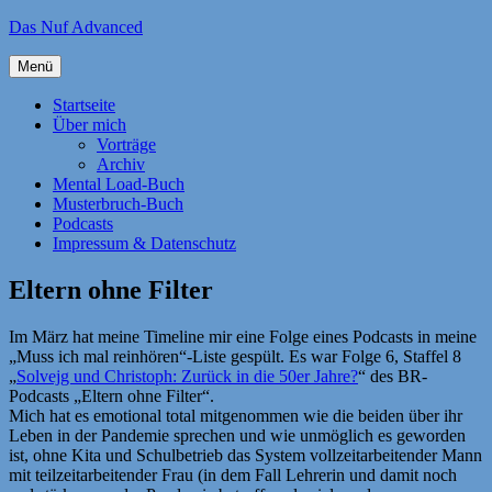
Zum
Das Nuf Advanced
Inhalt
springen
Menü
Startseite
Über mich
Vorträge
Archiv
Mental Load-Buch
Musterbruch-Buch
Podcasts
Impressum & Datenschutz
Eltern ohne Filter
Im März hat meine Timeline mir eine Folge eines Podcasts in meine
„Muss ich mal reinhören“-Liste gespült. Es war Folge 6, Staffel 8
„
Solvejg und Christoph: Zurück in die 50er Jahre?
“ des BR-
Podcasts „Eltern ohne Filter“.
Mich hat es emotional total mitgenommen wie die beiden über ihr
Leben in der Pandemie sprechen und wie unmöglich es geworden
ist, ohne Kita und Schulbetrieb das System vollzeitarbeitender Mann
mit teilzeitarbeitender Frau (in dem Fall Lehrerin und damit noch