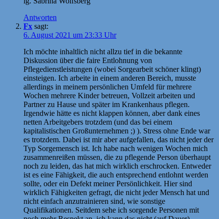
lg. Sabrina Wolfsberg
Antworten
Fx
sagt:
6. August 2021 um 23:33 Uhr
Ich möchte inhaltlich nicht allzu tief in die bekannte
Diskussion über die faire Entlohnung von
Pflegedienstleistungen (wobei Sorgearbeit schöner klingt)
einsteigen. Ich arbeite in einem anderen Bereich, musste
allerdings in meinem persönlichen Umfeld für mehrere
Wochen mehrere Kinder betreuen, Vollzeit arbeiten und
Partner zu Hause und später im Krankenhaus pflegen.
Irgendwie hätte es nicht klappen können, aber dank eines
netten Arbeitgebers trotzdem (und das bei einem
kapitalistischen Großunternehmen ;) ). Stress ohne Ende war
es trotzdem. Dabei ist mir aber aufgefallen, das nicht jeder der
Typ Sorgemensch ist. Ich habe nach wenigen Wochen mich
zusammenreißen müssen, die zu pflegende Person überhaupt
noch zu leiden, das hat mich wirklich erschrocken. Entweder
ist es eine Fähigkeit, die auch entsprechend entlohnt werden
sollte, oder ein Defekt meiner Persönlichkeit. Hier sind
wirklich Fähigkeiten gefragt, die nicht jeder Mensch hat und
nicht einfach anzutrainieren sind, wie sonstige
Qualifikationen. Seitdem sehe ich sorgende Personen mit
noch mehr Respekt an, ich kann das nicht (auf Dauer).