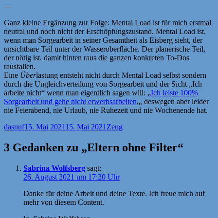
—
Ganz kleine Ergänzung zur Folge: Mental Load ist für mich erstmal
neutral und noch nicht der Erschöpfungszustand. Mental Load ist,
wenn man Sorgearbeit in seiner Gesamtheit als Eisberg sieht, der
unsichtbare Teil unter der Wasseroberfläche. Der planerische Teil,
der nötig ist, damit hinten raus die ganzen konkreten To-Dos
rausfallen.
Eine
Über
lastung entsteht nicht durch Mental Load selbst sondern
durch die Ungleichverteilung von Sorgearbeit und der Sicht „Ich
arbeite nicht“ wenn man eigentlich sagen will: „
Ich leiste 100%
Sorgearbeit und gehe nicht erwerbsarbeiten
„, deswegen aber leider
nie Feierabend, nie Urlaub, nie Ruhezeit und nie Wochenende hat.
Autor
Veröffentlicht
Kategorien
dasnuf
15. Mai 2021
15. Mai 2021
Zeug
am
3 Gedanken zu „Eltern ohne Filter“
Sabrina Wolfsberg
sagt:
26. August 2021 um 17:20 Uhr
Danke für deine Arbeit und deine Texte. Ich freue mich auf
mehr von diesem Content.