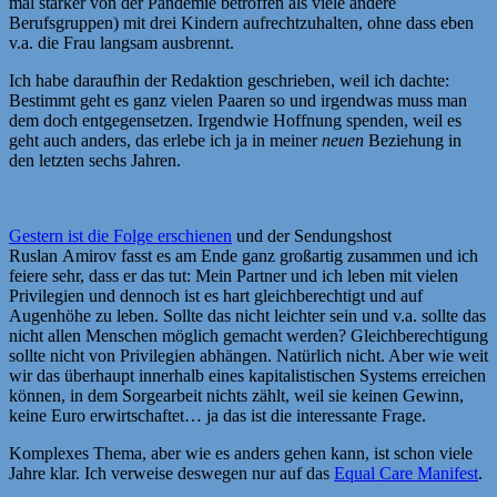
mal stärker von der Pandemie betroffen als viele andere
Berufsgruppen) mit drei Kindern aufrechtzuhalten, ohne dass eben
v.a. die Frau langsam ausbrennt.
Ich habe daraufhin der Redaktion geschrieben, weil ich dachte:
Bestimmt geht es ganz vielen Paaren so und irgendwas muss man
dem doch entgegensetzen. Irgendwie Hoffnung spenden, weil es
geht auch anders, das erlebe ich ja in meiner
neuen
Beziehung in
den letzten sechs Jahren.
Gestern ist die Folge erschienen
und der Sendungshost
Ruslan Amirov fasst es am Ende ganz großartig zusammen und ich
feiere sehr, dass er das tut: Mein Partner und ich leben mit vielen
Privilegien und dennoch ist es hart gleichberechtigt und auf
Augenhöhe zu leben. Sollte das nicht leichter sein und v.a. sollte das
nicht allen Menschen möglich gemacht werden? Gleichberechtigung
sollte nicht von Privilegien abhängen. Natürlich nicht. Aber wie weit
wir das überhaupt innerhalb eines kapitalistischen Systems erreichen
können, in dem Sorgearbeit nichts zählt, weil sie keinen Gewinn,
keine Euro erwirtschaftet… ja das ist die interessante Frage.
Komplexes Thema, aber wie es anders gehen kann, ist schon viele
Jahre klar. Ich verweise deswegen nur auf das
Equal Care Manifest
.