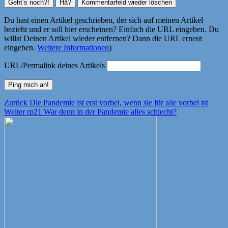
Du hast einen Artikel geschrieben, der sich auf meinen Artikel
bezieht und er soll hier erscheinen? Einfach die URL eingeben. Du
willst Deinen Artikel wieder entfernen? Dann die URL erneut
eingeben.
Weitere Informationen
)
URL/Permalink deines Artikels
Beitragsnavigation
Vorheriger
Zurück
Die Pandemie ist erst vorbei, wenn sie für alle vorbei ist
Nächster
Beitrag:
Weiter
rp21 War denn in der Pandemie alles schlecht?
Beitrag: