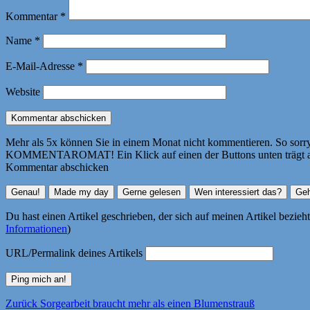
Kommentar
*
Name
*
E-Mail-Adresse
*
Website
Mehr als 5x können Sie in einem Monat nicht kommentieren. So sorry! 
KOMMENTAROMAT! Ein Klick auf einen der Buttons unten trägt autom
Kommentar abschicken
Du hast einen Artikel geschrieben, der sich auf meinen Artikel bezie
Informationen
)
URL/Permalink deines Artikels
Beitragsnavigation
Vorheriger
Zurück
Sorgearbeit braucht mehr als einen Blumenstrauß