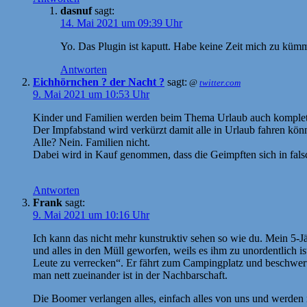
dasnuf
sagt:
14. Mai 2021 um 09:39 Uhr
Yo. Das Plugin ist kaputt. Habe keine Zeit mich zu küm
Antworten
Eichhörnchen ? der Nacht ?
sagt:
@
twitter.com
9. Mai 2021 um 10:53 Uhr
Kinder und Familien werden beim Thema Urlaub auch komplett 
Der Impfabstand wird verkürzt damit alle in Urlaub fahren kön
Alle? Nein. Familien nicht.
Dabei wird in Kauf genommen, dass die Geimpften sich in falsc
Antworten
Frank
sagt:
9. Mai 2021 um 10:16 Uhr
Ich kann das nicht mehr kunstruktiv sehen so wie du. Mein 5-J
und alles in den Müll geworfen, weils es ihm zu unordentlich is
Leute zu verrecken“. Er fährt zum Campingplatz und beschwert 
man nett zueinander ist in der Nachbarschaft.
Die Boomer verlangen alles, einfach alles von uns und werden n