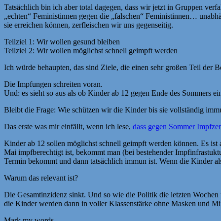
Tatsächlich bin ich aber total dagegen, dass wir jetzt in Gruppen v
„echten“ Feministinnen gegen die „falschen“ Feministinnen… unabhä
sie erreichen können, zerfleischen wir uns gegenseitig.
Teilziel 1: Wir wollen gesund bleiben
Teilziel 2: Wir wollen möglichst schnell geimpft werden
Ich würde behaupten, das sind Ziele, die einen sehr großen Teil der
Die Impfungen schreiten voran.
Und: es sieht so aus als ob Kinder ab 12 gegen Ende des Sommers ei
Bleibt die Frage: Wie schützen wir die Kinder bis sie vollständig imm
Das erste was mir einfällt, wenn ich lese,
dass gegen Sommer Impfzent
Kinder ab 12 sollen möglichst schnell geimpft werden können. Es ist
Mai impfberechtigt ist, bekommt man (bei bestehender Impfinfrastukt
Termin bekommt und dann tatsächlich immun ist. Wenn die Kinder
Warum das relevant ist?
Die Gesamtinzidenz sinkt. Und so wie die Politik die letzten Wochen
die Kinder werden dann in voller Klassenstärke ohne Masken und Min
Mark my words.