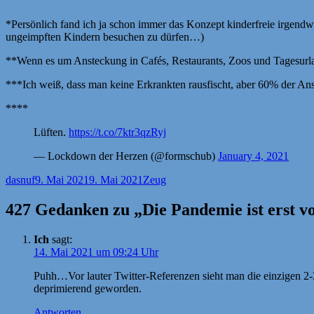
*Persönlich fand ich ja schon immer das Konzept kinderfreie irgendw
ungeimpften Kindern besuchen zu dürfen…)
**Wenn es um Ansteckung in Cafés, Restaurants, Zoos und Tagesurlau
***Ich weiß, dass man keine Erkrankten rausfischt, aber 60% der Ans
****
Lüften.
https://t.co/7ktr3qzRyj
— Lockdown der Herzen (@formschub)
January 4, 2021
Autor
Veröffentlicht
Kategorien
dasnuf
9. Mai 2021
9. Mai 2021
Zeug
am
427 Gedanken zu „Die Pandemie ist erst vor
Ich
sagt:
14. Mai 2021 um 09:24 Uhr
Puhh…Vor lauter Twitter-Referenzen sieht man die einzigen 2-3
deprimierend geworden.
Antworten