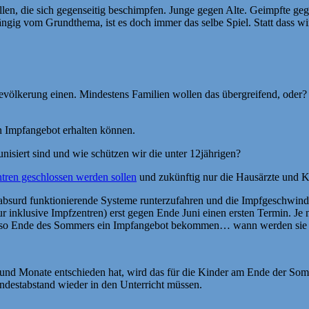
erfallen, die sich gegenseitig beschimpfen. Junge gegen Alte. Geimpft
ngig vom Grundthema, ist es doch immer das selbe Spiel. Statt dass w
 Bevölkerung einen. Mindestens Familien wollen das übergreifend, oder
n Impfangebot erhalten können.
unisiert sind und wie schützen wir die unter 12jährigen?
ren geschlossen werden sollen
und zukünftig nur die Hausärzte und K
 absurd funktionierende Systeme runterzufahren und die Impfgeschwind
ur inklusive Impfzentren) erst gegen Ende Juni einen ersten Termin. J
 also Ende des Sommers ein Impfangebot bekommen… wann werden sie
 und Monate entschieden hat, wird das für die Kinder am Ende der Somm
destabstand wieder in den Unterricht müssen.