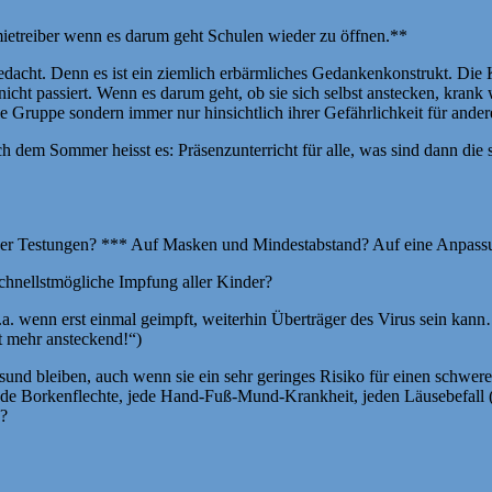
mietreiber wenn es darum geht Schulen wieder zu öffnen.**
dacht. Denn es ist ein ziemlich erbärmliches Gedankenkonstrukt. Die K
t passiert. Wenn es darum geht, ob sie sich selbst anstecken, krank w
e Gruppe sondern immer nur hinsichtlich ihrer Gefährlichkeit für andere
h dem Sommer heisst es: Präsenzunterricht für alle, was sind dann die 
ng der Testungen? *** Auf Masken und Mindestabstand? Auf eine Anpassu
chnellstmögliche Impfung aller Kinder?
a. wenn erst einmal geimpft, weiterhin Überträger des Virus sein kann
ht mehr ansteckend!“)
gesund bleiben, auch wenn sie ein sehr geringes Risiko für einen schwe
de Borkenflechte, jede Hand-Fuß-Mund-Krankheit, jeden Läusebefall (
n?