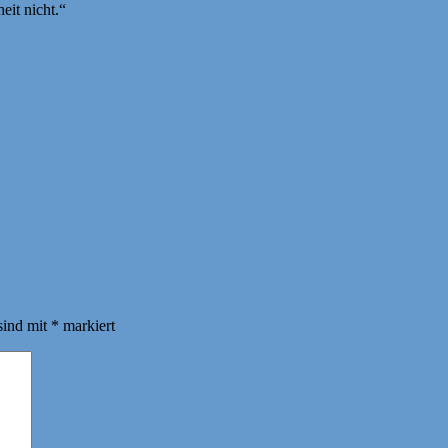
eit nicht.“
sind mit
*
markiert