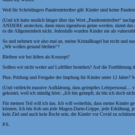
Weil für Schrödingers Pandemietreiber gilt: Kinder sind keine Pande
(Und ich habe neulich länger über das Wort „Pandemietreiber“ nachge
ANDERE anstecken, dann muss irgendwas getan werden, damit das nich
es die Allgemeinheit nicht. Jedenfalls wurden Kinder nie als vulnerabl
So und nehmen wir also mal an, meine Kristallkugel hat recht und nac
„Wir wollen gesund bleiben“?
Bleiben wir bei lüften als Konzept?
Sollten wir nicht weiter auf Luftfilter bestehen? Auf die Fortführu
Plus: Prüfung und Freigabe der Impfung für Kinder unter 12 Jahre? S
(Und vielleicht massive Aufklärung, dass geimpftes Lehrpersonal… v.
gekostet, weil ich ständig höre: „Ich bin geimpft, da bin ich doch nic
Für meinen Teil will ich das. Ich will weiterhin, dass meine Kinder 
können. Ich bin froh um jede Magen-Darm-Grippe, jede Erkältung, je
kein Ziel und auch kein Recht sein, die Kinder vor Covid zu schütze
P.S.