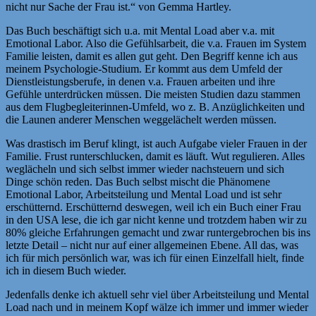
nicht nur Sache der Frau ist.
“ von Gemma Hartley.
Das Buch beschäftigt sich u.a. mit Mental Load aber v.a. mit
Emotional Labor. Also die Gefühlsarbeit, die v.a. Frauen im System
Familie leisten, damit es allen gut geht. Den Begriff kenne ich aus
meinem Psychologie-Studium. Er kommt aus dem Umfeld der
Dienstleistungsberufe, in denen v.a. Frauen arbeiten und ihre
Gefühle unterdrücken müssen. Die meisten Studien dazu stammen
aus dem Flugbegleiterinnen-Umfeld, wo z. B. Anzüglichkeiten und
die Launen anderer Menschen weggelächelt werden müssen.
Was drastisch im Beruf klingt, ist auch Aufgabe vieler Frauen in der
Familie. Frust runterschlucken, damit es läuft. Wut regulieren. Alles
weglächeln und sich selbst immer wieder nachsteuern und sich
Dinge schön reden. Das Buch selbst mischt die Phänomene
Emotional Labor, Arbeitsteilung und Mental Load und ist sehr
erschütternd. Erschütternd deswegen, weil ich ein Buch einer Frau
in den USA lese, die ich gar nicht kenne und trotzdem haben wir zu
80% gleiche Erfahrungen gemacht und zwar runtergebrochen bis ins
letzte Detail – nicht nur auf einer allgemeinen Ebene. All das, was
ich für mich persönlich war, was ich für einen Einzelfall hielt, finde
ich in diesem Buch wieder.
Jedenfalls denke ich aktuell sehr viel über Arbeitsteilung und Mental
Load nach und in meinem Kopf wälze ich immer und immer wieder