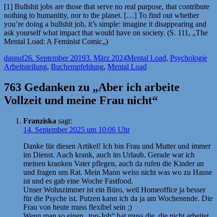
[1] Bullshit jobs are those that serve no real purpose, that contribute
nothing to humanitiy, nor to the planet. […] To find out whether
you’re doing a bullshit job, it’s simple: imagine it disappearing and
ask yourself what impact that would have on society. (S. 111, „The
Mental Load: A Feminist Comic
„)
Autor
Veröffentlicht
Kategorien
Sch
dasnuf
26. September 2019
3. März 2024
Mental Load
,
Psychologie
am
Arbeitsteilung
,
Buchempfehlung
,
Mental Load
763 Gedanken zu „Aber ich arbeite
Vollzeit und meine Frau nicht“
Franziska
sagt:
14. September 2025 um 10:06 Uhr
Danke für diesen Artikel! Ich bin Frau und Mutter und immer
im Dienst. Auch krank, auch im Urlaub. Gerade war ich
meinen kranken Vater pflegen, auch da rufen die Kinder an
und fragen um Rat. Mein Mann weiss nicht was wo zu Hause
ist und es gab eine Woche Fastfood.
Unser Wohnzimmer ist ein Büro, weil Homeoffice ja besser
für die Psyche ist. Putzen kann ich da ja am Wochenende. Die
Frau von heute muss flexibel sein ;)
Wenn man so einen „top-Job“ hat muss die ,die nicht arbeitet