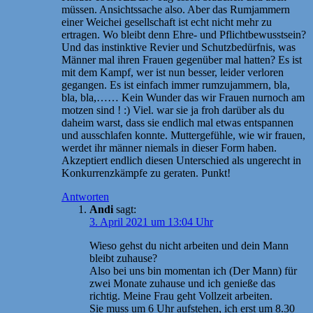
müssen. Ansichtssache also. Aber das Rumjammern
einer Weichei gesellschaft ist echt nicht mehr zu
ertragen. Wo bleibt denn Ehre- und Pflichtbewusstsein?
Und das instinktive Revier und Schutzbedürfnis, was
Männer mal ihren Frauen gegenüber mal hatten? Es ist
mit dem Kampf, wer ist nun besser, leider verloren
gegangen. Es ist einfach immer rumzujammern, bla,
bla, bla,…… Kein Wunder das wir Frauen nurnoch am
motzen sind ! :) Viel. war sie ja froh darüber als du
daheim warst, dass sie endlich mal etwas entspannen
und ausschlafen konnte. Muttergefühle, wie wir frauen,
werdet ihr männer niemals in dieser Form haben.
Akzeptiert endlich diesen Unterschied als ungerecht in
Konkurrenzkämpfe zu geraten. Punkt!
Antworten
Andi
sagt:
3. April 2021 um 13:04 Uhr
Wieso gehst du nicht arbeiten und dein Mann
bleibt zuhause?
Also bei uns bin momentan ich (Der Mann) für
zwei Monate zuhause und ich genieße das
richtig. Meine Frau geht Vollzeit arbeiten.
Sie muss um 6 Uhr aufstehen, ich erst um 8.30