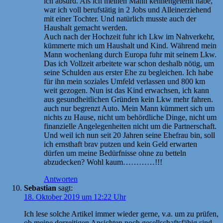
ich absurd. Als ich meinen Mann kennengelernt habe,
war ich voll berufstätig in 2 Jobs und Alleinerziehend
mit einer Tochter. Und natürlich musste auch der
Haushalt gemacht werden.
Auch nach der Hochzeit fuhr ich Lkw im Nahverkehr,
kümmerte mich um Haushalt und Kind. Während mein
Mann wochenlang durch Europa fuhr mit seinem Lkw.
Das ich Vollzeit arbeitete war schon deshalb nötig, um
seine Schulden aus erster Ehe zu begleichen. Ich habe
für ihn mein soziales Umfeld verlassen und 800 km
weit gezogen. Nun ist das Kind erwachsen, ich kann
aus gesundheitlichen Gründen kein Lkw mehr fahren.
auch nur begrenzt Auto. Mein Mann kümmert sich um
nichts zu Hause, nicht um behördliche Dinge, nicht um
finanzielle Angelegenheiten nicht um die Partnerschaft.
Und weil ich nun seit 20 Jahren seine Ehefrau bin, soll
ich ernsthaft brav putzen und kein Geld erwarten
dürfen um meine Bedürfnisse ohne zu betteln
abzudecken? Wohl kaum…………!!!
Antworten
Sebastian
sagt:
18. Oktober 2019 um 12:22 Uhr
Ich lese solche Artikel immer wieder gerne, v.a. um zu prüfen,
ob meine derzeitigen Ansichten noch gesellschaftsfähig sind.