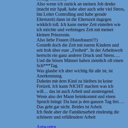
Also wenn ich zurück an meinen Job denke
(macht mir Spaß, habe aber auch sehr viel Stress,
bin Leiter Controlling und habe gerade
Elternzeit) dann ist die Elternzeit dagegen
wirklich toll. Ich kann meine Zeit einteilen wie
ich möchte und verbringen Zeit mit meiner
kleinen Prinzessin.
Also liebe Frauen (Hausfrauen!!!)
Genießt doch die Zeit mit eurem Kindern und
seit froh über eure „Freiheit“. In der Arbeitswelt
herrscht ein ganz anderer Druck und Stress….
Und die bösen Männer haben ziemlich oft einen
Sch***Tag.
Was glaube ich aber wichtig für alle ist, ist
Anerkennung.
Daheim mit dem Kind zu bleiben ist keine
Freizeit. Ich kann NICHT machen was ich
will… das ist auch Arbeit und anstrengend.
Wenn also der Mann heimkommt und einen
Spruch bringt: Du hast ja den ganzen Tag frei….
Das geht gar nicht. Beides ist Arbeit.
Ich finde aber die Familienarbeit eindeutig die
schönere und erfüllendere Arbeit
Antworten