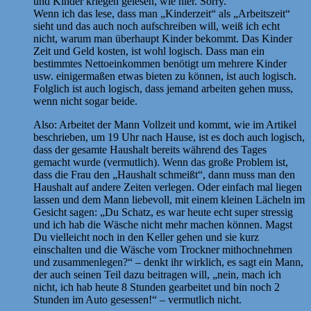
und Kinder kriegen gelesen, wie hier. Sorry.
Wenn ich das lese, dass man „Kinderzeit“ als „Arbeitszeit“
sieht und das auch noch aufschreiben will, weiß ich echt
nicht, warum man überhaupt Kinder bekommt. Das Kinder
Zeit und Geld kosten, ist wohl logisch. Dass man ein
bestimmtes Nettoeinkommen benötigt um mehrere Kinder
usw. einigermaßen etwas bieten zu können, ist auch logisch.
Folglich ist auch logisch, dass jemand arbeiten gehen muss,
wenn nicht sogar beide.
Also: Arbeitet der Mann Vollzeit und kommt, wie im Artikel
beschrieben, um 19 Uhr nach Hause, ist es doch auch logisch,
dass der gesamte Haushalt bereits während des Tages
gemacht wurde (vermutlich). Wenn das große Problem ist,
dass die Frau den „Haushalt schmeißt“, dann muss man den
Haushalt auf andere Zeiten verlegen. Oder einfach mal liegen
lassen und dem Mann liebevoll, mit einem kleinen Lächeln im
Gesicht sagen: „Du Schatz, es war heute echt super stressig
und ich hab die Wäsche nicht mehr machen können. Magst
Du vielleicht noch in den Keller gehen und sie kurz
einschalten und die Wäsche vom Trockner mithochnehmen
und zusammenlegen?“ – denkt ihr wirklich, es sagt ein Mann,
der auch seinen Teil dazu beitragen will, „nein, mach ich
nicht, ich hab heute 8 Stunden gearbeitet und bin noch 2
Stunden im Auto gesessen!“ – vermutlich nicht.