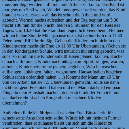
muss beruhigt werden – 45 min aufs Arbeitszeitkonto. Das Kind ist
morgens um 5.30 wach, Windel muss gewechselt werden, das Kind
braucht was zu essen – all das ist schon die Arbeit und wird
gebucht. Viermal nachts aufstehen und der Tag beginnt um 5.30
macht 180 min für die Nacht, bleiben 5 Stunden für den Rest des
Tages. Um 10.30 hat die Frau dann eigentlich Feierabend. Nehmen
wir noch eine Stunde Mittagspause dazu, ist rechnerisch um 11.30
Feierabend. Elf Uhr dreißig. Gehen die Kinder noch nicht in den
Kindergarten macht die Frau ab 11.30 Uhr Überstunden. (Gehen sie
in den Kindergarten/Schule, wird natürlich nur streng gebucht, was
sonst so rund um die Kinder anfällt! Essen planen, kochen, Küche
danach aufräumen, Kinder nachmittags zum Sport bringen, warten,
abholen, Kinderarzttermine planen, begleiten, Wäsche waschen,
aufhängen, abhängen, falten, wegordnen, Hausaufgaben begleiten,
Schulsachen ordentlich halten, …) Kommt der Mann um 19 Uhr
von der Arbeit, hat sie 7,5 Überstunden gemacht. Sollte sie dann
nicht dringend Feierabend haben und der Mann darf mal ein paar
Dinge in dem Haushalt machen, den er sich mit der Frau teilt und
v.a. darf er ein bisschen Sorgearbeit mit seinen Kindern
übernehmen?
Außerdem finde ich übrigens dass keine Frau Bittstellerin für
gemeinsame Ausgaben sein sollte. Würde ich mit meinem Partner
verabreden, dass er zuhause bleibt um sich um die Kinder zu
kümmern und ich bringe 4.000 netto im Monat nach Hause, würde