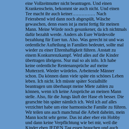
eine Vollzeitmutter nicht beantragen. Und einen
Krankenschein, bekommt sie auch nicht. Und einen
Tee macht ihr auch keiner…………… Nach
Feierabend wird dann noch abgespült, Wäsche
gewaschen, denn essen ist ja meist fertig für meinen
Mann. Meine Würde noch gesunkener, da ich nichtmals
dafür bezahlt werde. Anders als Eure Würdevolle
bezahlung für Euer tun. Also. Was gerecht ist und was
ordentliche Aufteilung in Familien bedeutet, sollte mal
wieder zu einer Ehrenhaftigkeit führen. Anstatt zu
einem Konkurrenzkampf. Wird alles auf die Kinder
übertragen übrigens. Nur mal so als info. Ich habe
keine ordentliche Rentenansprüche auf meine
Mutterzeit. Wieder würdelos. Arbeitende Männer
schon. Da können dann viele späte ein schönes Leben
leben. Ich nicht. Ich müsste später Sozialhilfe
beantragen um überhaupt meine Miete zahlen zu
können, wenn ich keine Ansprüche an meinen Mann
stelle. Also, für die Jungs läuft der Hase eh besser. Die
gearschte bin später nämlich ich. Weil ich auf alles
verzichtet habe um eine harmonische Familie zu führen.
Wir teilen uns auch manchmal die Arbeit daheim, mein
Mann kocht sehr gerne. Das ist aber eher ein Hobby
und dann keine Verpflichtung wie bei mir, weil die
Kinder eben JEDEN Tag essen brauchen und auch