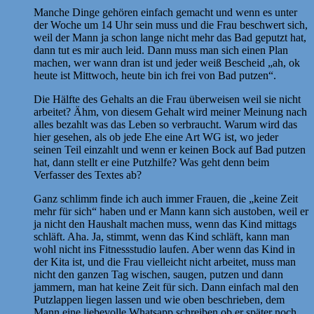
Manche Dinge gehören einfach gemacht und wenn es unter
der Woche um 14 Uhr sein muss und die Frau beschwert sich,
weil der Mann ja schon lange nicht mehr das Bad geputzt hat,
dann tut es mir auch leid. Dann muss man sich einen Plan
machen, wer wann dran ist und jeder weiß Bescheid „ah, ok
heute ist Mittwoch, heute bin ich frei von Bad putzen“.
Die Hälfte des Gehalts an die Frau überweisen weil sie nicht
arbeitet? Ähm, von diesem Gehalt wird meiner Meinung nach
alles bezahlt was das Leben so verbraucht. Warum wird das
hier gesehen, als ob jede Ehe eine Art WG ist, wo jeder
seinen Teil einzahlt und wenn er keinen Bock auf Bad putzen
hat, dann stellt er eine Putzhilfe? Was geht denn beim
Verfasser des Textes ab?
Ganz schlimm finde ich auch immer Frauen, die „keine Zeit
mehr für sich“ haben und er Mann kann sich austoben, weil er
ja nicht den Haushalt machen muss, wenn das Kind mittags
schläft. Aha. Ja, stimmt, wenn das Kind schläft, kann man
wohl nicht ins Fitnessstudio laufen. Aber wenn das Kind in
der Kita ist, und die Frau vielleicht nicht arbeitet, muss man
nicht den ganzen Tag wischen, saugen, putzen und dann
jammern, man hat keine Zeit für sich. Dann einfach mal den
Putzlappen liegen lassen und wie oben beschrieben, dem
Mann eine liebevolle Whatsapp schreiben ob er später noch