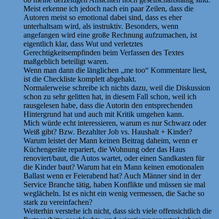
Meist erkenne ich jedoch nach ein paar Zeilen, dass die
Autoren meist so emotional dabei sind, dass es eher
unterhaltsam wird, als instruktiv. Besonders, wenn
angefangen wird eine große Rechnung aufzumachen, ist
eigentlich klar, dass Wut und verletztes
Gerechtigkeitsempfinden beim Verfassen des Textes
maßgeblich beteiligt waren.
Wenn man dann die länglichen „me too“ Kommentare liest,
ist die Checkliste komplett abgehakt.
Normalerweise schreibe ich nichts dazu, weil die Diskussion
schon zu sehr gelitten hat, in diesem Fall schon, weil ich
rausgelesen habe, dass die Autorin den entsprechenden
Hintergrund hat und auch mit Kritik umgehen kann.
Mich würde echt interessieren, warum es nur Schwarz oder
Weiß gibt? Bzw. Bezahlter Job vs. Haushalt + Kinder?
Warum leistet der Mann keinen Beitrag daheim, wenn er
Küchengeräte repariert, die Wohnung oder das Haus
renoviert/baut, die Autos wartet, oder einen Sandkasten für
die Kinder baut? Warum hat ein Mann keinen emotionalen
Ballast wenn er Feierabend hat? Auch Männer sind in der
Service Branche tätig, haben Konflikte und müssen sie mal
weglächeln. Ist es nicht ein wenig vermessen, die Sache so
stark zu vereinfachen?
Weiterhin verstehe ich nicht, dass sich viele offensichtlich die