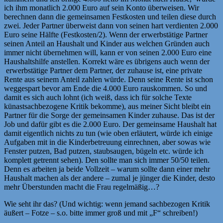
ich ihm monatlich 2.000 Euro auf sein Konto überweisen. Wir
berechnen dann die gemeinsamen Festkosten und teilen diese durch
zwei. Jeder Partner überweist dann von seinen hart verdienten 2.000
Euro seine Hälfte (Festkosten/2). Wenn der erwerbstätige Partner
seinen Anteil an Haushalt und Kinder aus welchen Gründen auch
immer nicht übernehmen will, kann er von seinen 2.000 Euro eine
Haushaltshilfe anstellen. Korrekt wäre es übrigens auch wenn der
erwerbstätige Partner dem Partner, der zuhause ist, eine private
Rente aus seinem Anteil zahlen würde. Denn seine Rente ist schon
weggespart bevor am Ende die 4.000 Euro rauskommen. So und
damit es sich auch lohnt (ich weiß, dass ich für solche Texte
künastsachbezogene Kritik bekomme), aus meiner Sicht bleibt ein
Partner für die Sorge der gemeinsamen Kinder zuhause. Das ist der
Job und dafür gibt es die 2.000 Euro. Der gemeinsame Haushalt hat
damit eigentlich nichts zu tun (wie oben erläutert, würde ich einige
Aufgaben mit in die Kinderbetreuung einrechnen, aber sowas wie
Fenster putzen, Bad putzen, staubsaugen, bügeln etc. würde ich
komplett getrennt sehen). Den sollte man sich immer 50/50 teilen.
Denn es arbeiten ja beide Vollzeit – warum sollte dann einer mehr
Haushalt machen als der andere – zumal je jünger die Kinder, desto
mehr Überstunden macht die Frau regelmäßig…?
Wie seht ihr das? (Und wichtig: wenn jemand sachbezogen Kritik
äußert – Fotze – s.o. bitte immer groß und mit „F“ schreiben!)