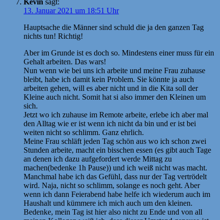
Kevin
sagt:
13. Januar 2021 um 18:51 Uhr
Hauptsache die Männer sind schuld die ja den ganzen Tag
nichts tun! Richtig!
Aber im Grunde ist es doch so. Mindestens einer muss für ein
Gehalt arbeiten. Das wars!
Nun wenn wie bei uns ich arbeite und meine Frau zuhause
bleibt, habe ich damit kein Problem. Sie könnte ja auch
arbeiten gehen, will es aber nicht und in die Kita soll der
Kleine auch nicht. Somit hat si also immer den Kleinen um
sich.
Jetzt wo ich zuhause im Remote arbeite, erlebe ich aber mal
den Alltag wie er ist wenn ich nicht da bin und er ist bei
weiten nicht so schlimm. Ganz ehrlich.
Meine Frau schläft jeden Tag schön aus wo ich schon zwei
Stunden arbeite, macht ein bisschen essen (es gibt auch Tage
an denen ich dazu aufgefordert werde Mittag zu
machen(bedenke 1h Pause)) und ich weiß nicht was macht.
Manchmal habe ich das Gefühl, dass nur der Tag vertrödelt
wird. Naja, nicht so schlimm, solange es noch geht. Aber
wenn ich dann Feierabend habe helfe ich wiederum auch im
Haushalt und kümmere ich mich auch um den kleinen.
Bedenke, mein Tag ist hier also nicht zu Ende und von all