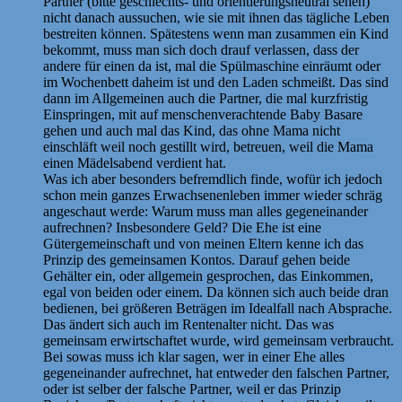
Partner (bitte geschlechts- und orientierungsneutral sehen)
nicht danach aussuchen, wie sie mit ihnen das tägliche Leben
bestreiten können. Spätestens wenn man zusammen ein Kind
bekommt, muss man sich doch drauf verlassen, dass der
andere für einen da ist, mal die Spülmaschine einräumt oder
im Wochenbett daheim ist und den Laden schmeißt. Das sind
dann im Allgemeinen auch die Partner, die mal kurzfristig
Einspringen, mit auf menschenverachtende Baby Basare
gehen und auch mal das Kind, das ohne Mama nicht
einschläft weil noch gestillt wird, betreuen, weil die Mama
einen Mädelsabend verdient hat.
Was ich aber besonders befremdlich finde, wofür ich jedoch
schon mein ganzes Erwachsenenleben immer wieder schräg
angeschaut werde: Warum muss man alles gegeneinander
aufrechnen? Insbesondere Geld? Die Ehe ist eine
Gütergemeinschaft und von meinen Eltern kenne ich das
Prinzip des gemeinsamen Kontos. Darauf gehen beide
Gehälter ein, oder allgemein gesprochen, das Einkommen,
egal von beiden oder einem. Da können sich auch beide dran
bedienen, bei größeren Beträgen im Idealfall nach Absprache.
Das ändert sich auch im Rentenalter nicht. Das was
gemeinsam erwirtschaftet wurde, wird gemeinsam verbraucht.
Bei sowas muss ich klar sagen, wer in einer Ehe alles
gegeneinander aufrechnet, hat entweder den falschen Partner,
oder ist selber der falsche Partner, weil er das Prinzip