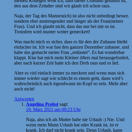
meinen Kollegen weiß ich, dass dieser Umstand genauso ist,
den aus dem Zeitalter sind wir glaub ich schon raus.
Naja, der Tag des Mannes(ich) ist also nicht unbedingt besser,
sondern eher anstrengender und länger als der Frau(meiner
Frau). Und ich glaubt nicht, dass das nur bei mir so ist.
Trotzdem wird munter weiter gemeckert!
Was macht mich so sicher, dass es für den der Zuhause bleibt
einfacher ist. Ich war fast den ganzen Dezember zuhause, und
habe das gemacht meine Frau „entlastet“. Es hat wunderbar
klappt. Klar hat mich mein Kleiner öfters mal herausgefordert,
aber nach kurzer Zeit hatte ich den Dreh raus und es lief.
Aber es viel einfach immer zu meckern und wenn man sich
immer wieder sagt wie schlecht es einem geht, dann wird’s
wahrscheinlich auch irgendwann im Kopf so sein. Mehr aber
auch nicht!
Antworten
Angelina Probst
sagt:
19. März 2021 um 09:23 Uhr
Naja, also ich als Mutter habe nie Urlaub :) Nie. Und
wenn mein Mann Urlaub hat oder Krank ist, ist er
krank. Ich darf nicht krank sein. Denn Urlaub, kann