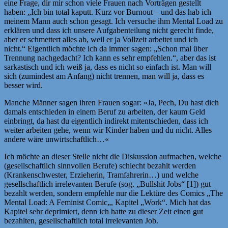
eine Frage, dir mir schon viele Frauen nach Vorträgen gestellt
haben: „Ich bin total kaputt. Kurz vor Burnout – und das hab ich
meinem Mann auch schon gesagt. Ich versuche ihm Mental Load zu
erklären und dass ich unsere Aufgabenteilung nicht gerecht finde,
aber er schmettert alles ab, weil er ja Vollzeit arbeitet und ich
nicht.“ Eigentlich möchte ich da immer sagen: „Schon mal über
Trennung nachgedacht? Ich kann es sehr empfehlen.“, aber das ist
sarkastisch und ich weiß ja, dass es nicht so einfach ist. Man will
sich (zumindest am Anfang) nicht trennen, man will ja, dass es
besser wird.
Manche Männer sagen ihren Frauen sogar: »Ja, Pech, Du hast dich
damals entschieden in einem Beruf zu arbeiten, der kaum Geld
einbringt, da hast du eigentlich indirekt mitentschieden, dass ich
weiter arbeiten gehe, wenn wir Kinder haben und du nicht. Alles
andere wäre unwirtschaftlich…«
Ich möchte an dieser Stelle nicht die Diskussion aufmachen, welche
(gesellschaftlich sinnvollen Berufe) schlecht bezahlt werden
(Krankenschwester, Erzieherin, Tramfahrerin…) und welche
gesellschaftlich irrelevanten Berufe (sog. „Bullshit Jobs“ [1]) gut
bezahlt werden, sondern empfehle nur die Lektüre des Comics „The
Mental Load: A Feminist Comic
„, Kapitel „Work“. Mich hat das
Kapitel sehr deprimiert, denn ich hatte zu dieser Zeit einen gut
bezahlten, gesellschaftlich total irrelevanten Job.