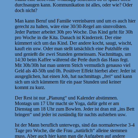
durchsaugen kann. Kommunikation ist alles, oder wie? Oder
doch nicht?
Man kann Beruf und Familie vereinbaren und um es auch hier
gerecht zu halten, wäre eine 30/30-Regel am sinnvollsten.
Jeder Partner arbeitet 30h pro Woche. Das Kind geht für 30h
pro Woche in die Kita. Danach ist Kinderzeit. Der eine
kümmert sich um das Kind. Der andere kocht, saugt, wischt,
kauft ein usw. Oder man stellt tatsächlich eine Putzhilfe ein
und genießt die zwei Stunden gemeinsam. Nachmittags, um
14:30 beim Kaffee während die Perle durch das Haus fegt.
Mit 30h/30h hat man unterm Strich vermutlich genauso viel
Geld als 40-50h und 0h. Positiver Effekt hierbei aber: Jeder ist
ausgeglichen, hat einen Job, hat nachmittags „frei“ und kann
sich um sich kümmern für ein paar Stunden und keiner
kommt zu kurz.
Der Rest ist nur „Planung“ und Kalender abstimmen.
Montags um 17 Uhr macht sie Yoga, dafür geht er am
Dienstag um 18 Uhr zum Bowlen. Jeder ist dran mit „ins Bett
bringen“ und jeder ist zuständig für nachts aufstehen usw.
Ist der Mann beruflich unterwegs, sind das normalerweise 3-4
Tage pro Woche, die die Frau „natürlich“ alleine stemmen
muss. Aber auch hier kann man die Aufgaben auf andere