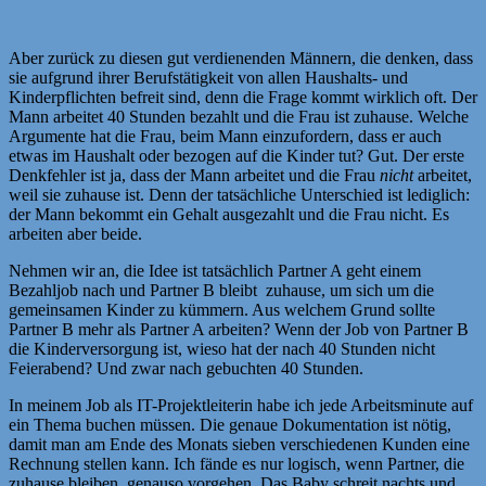
Aber zurück zu diesen gut verdienenden Männern, die denken, dass
sie aufgrund ihrer Berufstätigkeit von allen Haushalts- und
Kinderpflichten befreit sind, denn die Frage kommt wirklich oft. Der
Mann arbeitet 40 Stunden bezahlt und die Frau ist zuhause. Welche
Argumente hat die Frau, beim Mann einzufordern, dass er auch
etwas im Haushalt oder bezogen auf die Kinder tut? Gut. Der erste
Denkfehler ist ja, dass der Mann arbeitet und die Frau
nicht
arbeitet,
weil sie zuhause ist. Denn der tatsächliche Unterschied ist lediglich:
der Mann bekommt ein Gehalt ausgezahlt und die Frau nicht. Es
arbeiten aber beide.
Nehmen wir an, die Idee ist tatsächlich Partner A geht einem
Bezahljob nach und Partner B bleibt zuhause, um sich um die
gemeinsamen Kinder zu kümmern. Aus welchem Grund sollte
Partner B mehr als Partner A arbeiten? Wenn der Job von Partner B
die Kinderversorgung ist, wieso hat der nach 40 Stunden nicht
Feierabend? Und zwar nach gebuchten 40 Stunden.
In meinem Job als IT-Projektleiterin habe ich jede Arbeitsminute auf
ein Thema buchen müssen. Die genaue Dokumentation ist nötig,
damit man am Ende des Monats sieben verschiedenen Kunden eine
Rechnung stellen kann. Ich fände es nur logisch, wenn Partner, die
zuhause bleiben, genauso vorgehen. Das Baby schreit nachts und