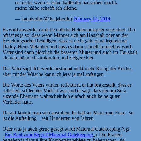
es reicht, wenn er seine hälfte der hausarbeit macht,
meine hälfte schaffe ich alleine.
— katjaberlin (@katjaberlin)
February 14, 2014
Es wird ausserdem auf die übliche Heldenmetapher verzichtet. D.h.
oft ist es ja so, dass wenn Männer sich am Haushalt oder an der
Erziehungsarbeit beteiligen, dass es nicht geht ohne irgendeine
Daddy-Hero-Metapher und dass es dann schnell kompetitiv wird.
Väter sind dann plötzlich die besseren Mütter und auch im Haushalt
einfach männlich strukturiert und zielgerichtet.
Der Vater sagt: Ich werde bestimmt nicht mehr König der Küche,
aber mit der Wäsche kann ich jetzt ja mal anfangen.
Die Worte des Vaters wirken reflektiert, er hat festgestellt, dass er
selbst ein schlechtes Vorbild war und er sagt, dass der am Sofa
sitzende Ehemann wahrscheinlich einfach auch keine guten
Vorbilder hatte.
Darauf könnte man sich ausruhen. Ist halt so. Mann und Frau – so
ist die Aufteilung – seit Hunderten von Jahren.
Oder was ja auch gerne gesagt wird: Maternal Gatekeeping (vgl.
„
Ein Rant zum Begriff Maternal Gatekeeping
„). Die Frauen
bestehen ja darauf ihre Kompetenzgebiete zu beherrschen, sie