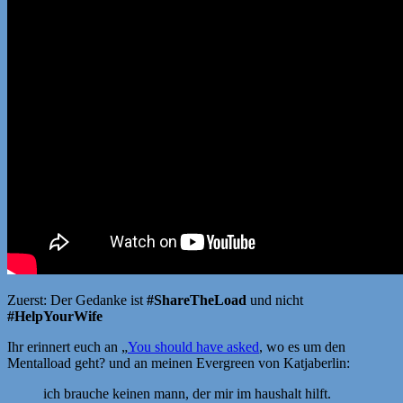
Zuerst: Der Gedanke ist
#ShareTheLoad
und nicht
#HelpYourWife
Ihr erinnert euch an „
You should have asked
, wo es um den
Mentalload geht? und an meinen Evergreen von Katjaberlin:
ich brauche keinen mann, der mir im haushalt hilft.