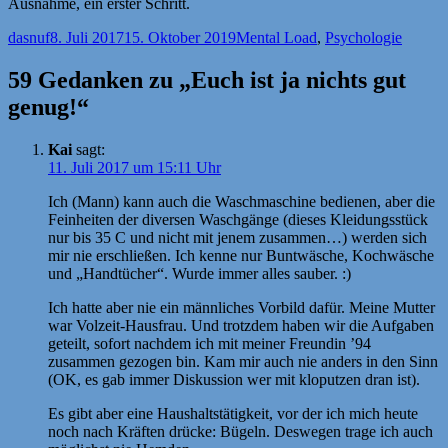
Ausnahme, ein erster Schritt.
Autor
Veröffentlicht
Kategorien
dasnuf
8. Juli 2017
15. Oktober 2019
Mental Load
,
Psychologie
am
59 Gedanken zu „Euch ist ja nichts gut
genug!“
Kai
sagt:
11. Juli 2017 um 15:11 Uhr
Ich (Mann) kann auch die Waschmaschine bedienen, aber die
Feinheiten der diversen Waschgänge (dieses Kleidungsstück
nur bis 35 C und nicht mit jenem zusammen…) werden sich
mir nie erschließen. Ich kenne nur Buntwäsche, Kochwäsche
und „Handtücher“. Wurde immer alles sauber. :)
Ich hatte aber nie ein männliches Vorbild dafür. Meine Mutter
war Volzeit-Hausfrau. Und trotzdem haben wir die Aufgaben
geteilt, sofort nachdem ich mit meiner Freundin ’94
zusammen gezogen bin. Kam mir auch nie anders in den Sinn
(OK, es gab immer Diskussion wer mit kloputzen dran ist).
Es gibt aber eine Haushaltstätigkeit, vor der ich mich heute
noch nach Kräften drücke: Bügeln. Deswegen trage ich auch