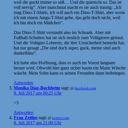
weil die guckt immer so süß… Und die quietscht so. Das ist
voll nervig“. Aber manchmal macht es sie auch traurig: „Ich
mag Dino-T-Shirts, ich will auch ein Dino-T-Shirt, aber wenn
ich mit einem Jungs-T-Shirt gehe, das geht doch nicht, weil
ich bin doch ein Mädchen“.
Das Dino-T-Shirt verstaubt also im Schrank. Aber mit
Fußball-Schuhen hat sie sich neulich zum Voltigieren getraut.
Und die Voltigier-Lehrerin, die ihre Unsicherheit bemerkt hat,
hat nur gesagt „Die sind doch super, guck, meine sind auch
dunkelblau“.
Ich habe also Hoffnung, dass es auch im Vorort langsam
besser wird. Obwohl hier ganz sicher kaum ein Mann Wäsche
wäscht. Mein Sohn kann es seinen Freunden dann beibringen.
Antworten
Monika Diaz-Buchheim
sagt:
@
facebook.com
9. Juli 2017 um 00:25 Uhr
<3
Antworten
Frau Zeitlos
sagt:
@
twitter.com
8. Juli 2017 um 21:00 Uhr