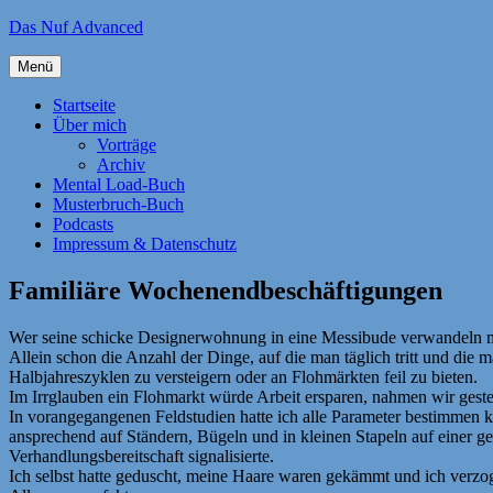
Zum
Das Nuf Advanced
Inhalt
springen
Menü
Startseite
Über mich
Vorträge
Archiv
Mental Load-Buch
Musterbruch-Buch
Podcasts
Impressum & Datenschutz
Familiäre Wochenendbeschäftigungen
Wer seine schicke Designerwohnung in eine Messibude verwandeln möc
Allein schon die Anzahl der Dinge, auf die man täglich tritt und di
Halbjahreszyklen zu versteigern oder an Flohmärkten feil zu bieten.
Im Irrglauben ein Flohmarkt würde Arbeit ersparen, nahmen wir gester
In vorangegangenen Feldstudien hatte ich alle Parameter bestimmen 
ansprechend auf Ständern, Bügeln und in kleinen Stapeln auf einer ge
Verhandlungsbereitschaft signalisierte.
Ich selbst hatte geduscht, meine Haare waren gekämmt und ich verz