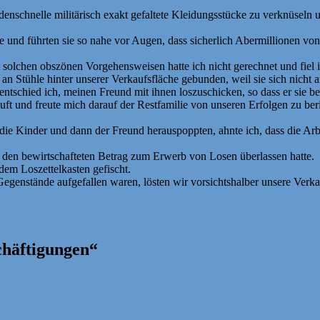
denschnelle militärisch exakt gefaltete Kleidungsstücke zu verknüsel
 und führten sie so nahe vor Augen, dass sicherlich Abermillionen von
solchen obszönen Vorgehensweisen hatte ich nicht gerechnet und fiel
 Stühle hinter unserer Verkaufsfläche gebunden, weil sie sich nicht art
entschied ich, meinen Freund mit ihnen loszuschicken, so dass er sie b
auft und freute mich darauf der Restfamilie von unseren Erfolgen zu be
 die Kinder und dann der Freund herauspoppten, ahnte ich, dass die Ar
u den bewirtschafteten Betrag zum Erwerb von Losen überlassen hatte.
dem Loszettelkasten gefischt.
genstände aufgefallen waren, lösten wir vorsichtshalber unsere Verkau
häftigungen“