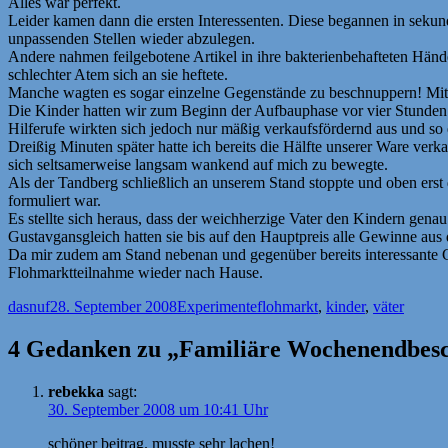
Alles war perfekt.
Leider kamen dann die ersten Interessenten. Diese begannen in sekun
unpassenden Stellen wieder abzulegen.
Andere nahmen feilgebotene Artikel in ihre bakterienbehafteten Hände
schlechter Atem sich an sie heftete.
Manche wagten es sogar einzelne Gegenstände zu beschnuppern! Mit 
Die Kinder hatten wir zum Beginn der Aufbauphase vor vier Stunden an
Hilferufe wirkten sich jedoch nur mäßig verkaufsfördernd aus und so 
Dreißig Minuten später hatte ich bereits die Hälfte unserer Ware verk
sich seltsamerweise langsam wankend auf mich zu bewegte.
Als der Tandberg schließlich an unserem Stand stoppte und oben erst
formuliert war.
Es stellte sich heraus, dass der weichherzige Vater den Kindern gena
Gustavgansgleich hatten sie bis auf den Hauptpreis alle Gewinne aus 
Da mir zudem am Stand nebenan und gegenüber bereits interessante Ge
Flohmarktteilnahme wieder nach Hause.
Autor
Veröffentlicht
Kategorien
Schlagwörter
dasnuf
28. September 2008
Experimente
flohmarkt
,
kinder
,
väter
am
4 Gedanken zu „Familiäre Wochenendbesc
rebekka
sagt:
30. September 2008 um 10:41 Uhr
schöner beitrag. musste sehr lachen!