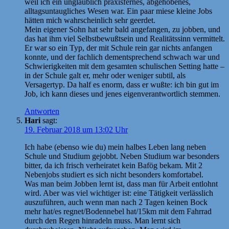
weil ich ein unglaublich praxisfernes, abgehobenes,
alltagsuntaugliches Wesen war. Ein paar miese kleine Jobs
hätten mich wahrscheinlich sehr geerdet.
Mein eigener Sohn hat sehr bald angefangen, zu jobben, und
das hat ihm viel Selbstbewußtsein und Realitätssinn vermittelt.
Er war so ein Typ, der mit Schule rein gar nichts anfangen
konnte, und der fachlich dementsprechend schwach war und
Schwierigkeiten mit dem gesamten schulischen Setting hatte –
in der Schule galt er, mehr oder weniger subtil, als
Versagertyp. Da half es enorm, dass er wußte: ich bin gut im
Job, ich kann dieses und jenes eigenverantwortlich stemmen.
Antworten
Hari
sagt:
19. Februar 2018 um 13:02 Uhr
Ich habe (ebenso wie du) mein halbes Leben lang neben
Schule und Studium gejobbt. Neben Studium war besonders
bitter, da ich frisch verheiratet kein Bafög bekam. Mit 2
Nebenjobs studiert es sich nicht besonders komfortabel.
Was man beim Jobben lernt ist, dass man für Arbeit entlohnt
wird. Aber was viel wichtiger ist: eine Tätigkeit verlässlich
auszuführen, auch wenn man nach 2 Tagen keinen Bock
mehr hat/es regnet/Bodennebel hat/15km mit dem Fahrrad
durch den Regen hinradeln muss. Man lernt sich