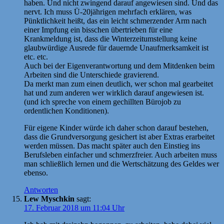
haben. Und nicht zwingend darauf angewiesen sind. Und das
nervt. Ich muss Ü-20jährigen mehrfach erklären, was
Pünktlichkeit heißt, das ein leicht schmerzender Arm nach
einer Impfung ein bisschen übertrieben für eine
Krankmeldung ist, dass die Winterzeitumstellung keine
glaubwürdige Ausrede für dauernde Unaufmerksamkeit ist
etc. etc.
Auch bei der Eigenverantwortung und dem Mitdenken beim
Arbeiten sind die Unterschiede gravierend.
Da merkt man zum einen deutlich, wer schon mal gearbeitet
hat und zum anderen wer wirklich darauf angewiesen ist.
(und ich spreche von einem gechillten Bürojob zu
ordentlichen Konditionen).
Für eigene Kinder würde ich daher schon darauf bestehen,
dass die Grundversorgung gesichert ist aber Extras erarbeitet
werden müssen. Das macht später auch den Einstieg ins
Berufsleben einfacher und schmerzfreier. Auch arbeiten muss
man schließlich lernen und die Wertschätzung des Geldes wer
ebenso.
Antworten
Lew Myschkin
sagt:
17. Februar 2018 um 11:04 Uhr