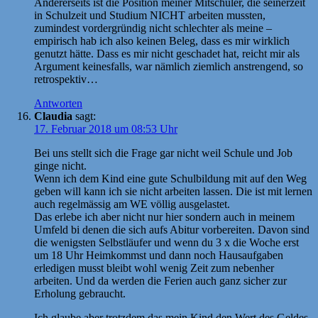
Andererseits ist die Position meiner Mitschüler, die seinerzeit
in Schulzeit und Studium NICHT arbeiten mussten,
zumindest vordergründig nicht schlechter als meine –
empirisch hab ich also keinen Beleg, dass es mir wirklich
genutzt hätte. Dass es mir nicht geschadet hat, reicht mir als
Argument keinesfalls, war nämlich ziemlich anstrengend, so
retrospektiv…
Antworten
Claudia
sagt:
17. Februar 2018 um 08:53 Uhr
Bei uns stellt sich die Frage gar nicht weil Schule und Job
ginge nicht.
Wenn ich dem Kind eine gute Schulbildung mit auf den Weg
geben will kann ich sie nicht arbeiten lassen. Die ist mit lernen
auch regelmässig am WE völlig ausgelastet.
Das erlebe ich aber nicht nur hier sondern auch in meinem
Umfeld bi denen die sich aufs Abitur vorbereiten. Davon sind
die wenigsten Selbstläufer und wenn du 3 x die Woche erst
um 18 Uhr Heimkommst und dann noch Hausaufgaben
erledigen musst bleibt wohl wenig Zeit zum nebenher
arbeiten. Und da werden die Ferien auch ganz sicher zur
Erholung gebraucht.
Ich glaube aber trotzdem das mein Kind den Wert des Geldes