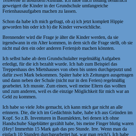
Teilweise in absurdem Ausmaß. Ich habe mich bislang beharrlich
geweigert die Kinder in der Grundschule umfangreiche
Ferienhausaufgaben machen zu lassen.
Schon da habe ich mich gefragt, ob a) ich jetzt komplett Hippie
geworden bin oder ich b) die Kinder verweichliche.
Brennender wird die Frage je älter die Kinder werden, da sie
irgendwann in ein Alter kommen, in dem sich die Frage stellt, ob sie
nicht mal den ein oder anderen Ferienjob machen könnten.
Ich selbst habe ab dem Grundschulalter regelmäßig Aufgaben
erledigt, für die ich bezahlt wurde. Ich hab zum Beispiel das
Treppenhaus des Mietshauses von oben bis unten durchgeputzt und
dafür zwei Mark bekommen. Später habe ich Zeitungen ausgetragen
und dann neben der Schule (nicht nur in den Ferien) regelmäßig
gearbeitet. Ich musste. Zum einen, weil meine Eltern das wollten
und zum anderen, weil es die einzige Möglichkeit für mich war an
Geld zu kommen.
Ich habe so viele Jobs gemacht, ich kann mich gar nicht an alle
erinnern. Die, die ich im Gedächtnis habe, habe ich aus Gründen im
Kopf. So z.B. Inventuren in Baumärkten, bei denen ich ohne
Handschuhe Sägeblätter gezählt habe, bis meine Finger blutig waren
(Hey! Immerhin 15 Mark gab das pro Stunde. Irre. Wenn man da
einfach 10 Stunden durchgearbeitet hat, war man reich!). Ich habe