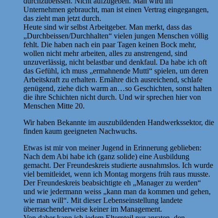
durchzubeissen. Nicht aufzugeben. Man wird im
Unternehmen gebraucht, man ist einen Vertrag eingegangen,
das zieht man jetzt durch.
Heute sind wir selbst Arbeitgeber. Man merkt, dass das
„Durchbeissen/Durchhalten“ vielen jungen Menschen völlig
fehlt. Die haben nach ein paar Tagen keinen Bock mehr,
wollen nicht mehr arbeiten, alles zu anstrengend, sind
unzuverlässig, nicht belastbar und denkfaul. Da habe ich oft
das Gefühl, ich muss „ermahnende Mutti“ spielen, um deren
Arbeitskraft zu erhalten. Ernähre dich ausreichend, schlafe
genügend, ziehe dich warm an…so Geschichten, sonst halten
die ihre Schichten nicht durch. Und wir sprechen hier von
Menschen Mitte 20.
Wir haben Bekannte im auszubildenden Handwerkssektor, die
finden kaum geeigneten Nachwuchs.
Etwas ist mir von meiner Jugend in Erinnerung geblieben:
Nach dem Abi habe ich (ganz solide) eine Ausbildung
gemacht. Der Freundeskreis studierte ausnahmslos. Ich wurde
viel bemitleidet, wenn ich Montag morgens früh raus musste.
Der Freundeskreis beabsichtigte eh „Manager zu werden“
und wie jedermann weiss „kann man da kommen und gehen,
wie man will“. Mit dieser Lebenseinstellung landete
überraschenderweise keiner im Management.
Von daher kann ich jedem Elternteil nur anraten, den