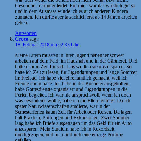
Gesundheit darunter leidet. Für mich war das wirklich gut so
und in dem Ausmass würde ich es auch anderen Kindern
zumuten. Ich durfte aber tatsächlich erst ab 14 Jahren arbeiten
gehen.
Antworten
Croco
sagt:
18. Februar 2018 um 02:33 Uhr
Meine Eltern mussten in ihrer Jugend nebenher schwer
arbeiten auf dem Feld, im Haushalt und in der Gärtnerei. Und
hatten kaum Zeit für sich. Das wollten sie uns ersparen. So
hatte ich Zeit zu lesen, für Jugendgruppen und lange Sommer
im Freibad. Ich habe viel ehrenamtlich gemacht, weil ich
Freude daran hatte. Ich habe in der Bücherei ausgeholfen,
habe Gottesdienste organisiert und Jugendgruppen in die
Ferien begleitet. Ich war nie anspruchsvoll, wenn ich doch
was besonderes wollte, habe ich die Eltern gefragt. Da ich
später Naturwissenschaften studierte, war in den
Semesterferien kaum Zeit für Arbeit oder Reisen. Da lagen
halt Praktika, Prüfungen und Exkursionen. Zwei Sommer
lang habe ich Briefe ausgetragen um das Geld für ein Auto
anzusparen. Mein Studium habe ich in Rekordzeit
durchgezogen, und bin nur durch eine einzige Prüfung
gefallen.