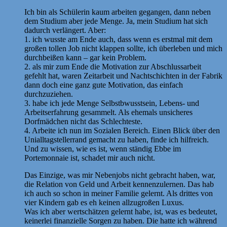
Ich bin als Schülerin kaum arbeiten gegangen, dann neben
dem Studium aber jede Menge. Ja, mein Studium hat sich
dadurch verlängert. Aber:
1. ich wusste am Ende auch, dass wenn es erstmal mit dem
großen tollen Job nicht klappen sollte, ich überleben und mich
durchbeißen kann – gar kein Problem.
2. als mir zum Ende die Motivation zur Abschlussarbeit
gefehlt hat, waren Zeitarbeit und Nachtschichten in der Fabrik
dann doch eine ganz gute Motivation, das einfach
durchzuziehen.
3. habe ich jede Menge Selbstbwusstsein, Lebens- und
Arbeitserfahrung gesammelt. Als ehemals unsicheres
Dorfmädchen nicht das Schlechteste.
4. Arbeite ich nun im Sozialen Bereich. Einen Blick über den
Unialltagstellerrand gemacht zu haben, finde ich hilfreich.
Und zu wissen, wie es ist, wenn ständig Ebbe im
Portemonnaie ist, schadet mir auch nicht.
Das Einzige, was mir Nebenjobs nicht gebracht haben, war,
die Relation von Geld und Arbeit kennenzulernen. Das hab
ich auch so schon in meiner Familie gelernt. Als drittes von
vier Kindern gab es eh keinen allzugroßen Luxus.
Was ich aber wertschätzen gelernt habe, ist, was es bedeutet,
keinerlei finanzielle Sorgen zu haben. Die hatte ich während