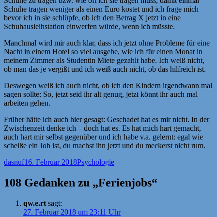
Schuhe zu tragen bzw. wie oft ich sie tragen muss, damit einmal
Schuhe tragen weniger als einen Euro kostet und ich frage mich
bevor ich in sie schlüpfe, ob ich den Betrag X jetzt in eine
Schuhausleihstation einwerfen würde, wenn ich müsste.
Manchmal wird mir auch klar, dass ich jetzt ohne Probleme für eine
Nacht in einem Hotel so viel ausgebe, wie ich für einen Monat in
meinem Zimmer als Studentin Miete gezahlt habe. Ich weiß nicht,
ob man das je vergißt und ich weiß auch nicht, ob das hilfreich ist.
Deswegen weiß ich auch nicht, ob ich den Kindern irgendwann mal
sagen sollte: So, jetzt seid ihr alt genug, jetzt könnt ihr auch mal
arbeiten gehen.
Früher hätte ich auch hier gesagt: Geschadet hat es mir nicht. In der
Zwischenzeit denke ich – doch hat es. Es hat mich hart gemacht,
auch hart mir selbst gegenüber und ich habe v.a. gelernt: egal wie
scheiße ein Job ist, du machst ihn jetzt und du meckerst nicht rum.
Autor
Veröffentlicht
Kategorien
dasnuf
16. Februar 2018
Psychologie
am
108 Gedanken zu „Ferienjobs“
qw.e.rt
sagt:
27. Februar 2018 um 23:11 Uhr