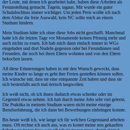
der Leute, mit denen ich gearbeitet habe, haben diese Arbeiten als
Festanstellung gemacht. Tagein, tagaus. Mir wurde ein guter
Schulabschluss immer wichtiger. Um jeden Preis wollte ich nach
dem Abitur die freie Auswahl, kein NC sollte mich an einem
Studium hindern.
Mein Studium hätte ich ohne diese Jobs nicht geschafft. Manchmal
hatte ich die letzten Tage vor Monatsende keinen Pfennig mehr und
auch nichts zu essen. Ich hab mich dann einfach immer in WGs
eingeladen und dort Nudeln gegessen oder bei Freundinnen und
Freunden, die noch bei ihren Eltern wohnten und von den Eltern
bekochen lassen.
All diese Erinnerungen haben in mir den Wunsch geweckt, dass
meine Kinder so lange es geht ihre Ferien genießen können sollen.
Ich wünsche mir, dass sie eine entspannte Zeit haben und dass sie
sich bestenfalls auch mal tierisch langweilen.
Ich weiß nicht, ob ich ihnen dadurch etwas schenke oder im
Gegenteil etwas nehme. Ich hab durch meine Jobs sehr viel gelernt.
Die Praktika in meinem Studium waren nicht meine einzige
Berufserfahrung, die ich dann bei Bewerbungen einbringen konnte.
Bis heute weiß ich, wie lange ich für welchen Gegenstand arbeiten
muss. Oft rechne ich auch aus, was es kostet meine neu gekauften