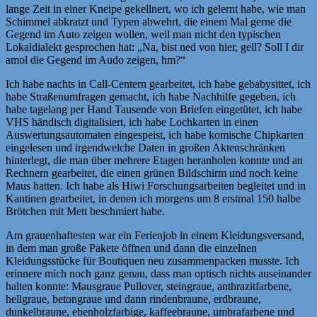
lange Zeit in einer Kneipe gekellnert, wo ich gelernt habe, wie man
Schimmel abkratzt und Typen abwehrt, die einem Mal gerne die
Gegend im Auto zeigen wollen, weil man nicht den typischen
Lokaldialekt gesprochen hat: „Na, bist ned von hier, gell? Soll I dir
amol die Gegend im Audo zeigen, hm?“
Ich habe nachts in Call-Centern gearbeitet, ich habe gebabysittet, ich
habe Straßenumfragen gemacht, ich habe Nachhilfe gegeben, ich
habe tagelang per Hand Tausende von Briefen eingetütet, ich habe
VHS händisch digitalisiert, ich habe Lochkarten in einen
Auswertungsautomaten eingespeist, ich habe komische Chipkarten
eingelesen und irgendwelche Daten in großen Aktenschränken
hinterlegt, die man über mehrere Etagen heranholen konnte und an
Rechnern gearbeitet, die einen grünen Bildschirm und noch keine
Maus hatten. Ich habe als Hiwi Forschungsarbeiten begleitet und in
Kantinen gearbeitet, in denen ich morgens um 8 erstmal 150 halbe
Brötchen mit Mett beschmiert habe.
Am grauenhaftesten war ein Ferienjob in einem Kleidungsversand,
in dem man große Pakete öffnen und dann die einzelnen
Kleidungsstücke für Boutiquen neu zusammenpacken musste. Ich
erinnere mich noch ganz genau, dass man optisch nichts auseinander
halten konnte: Mausgraue Pullover, steingraue, anthrazitfarbene,
hellgraue, betongraue und dann rindenbraune, erdbraune,
dunkelbraune, ebenholzfarbige, kaffeebraune, umbrafarbene und