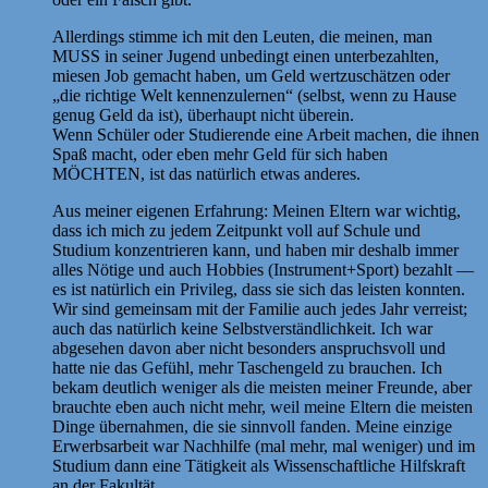
Allerdings stimme ich mit den Leuten, die meinen, man
MUSS in seiner Jugend unbedingt einen unterbezahlten,
miesen Job gemacht haben, um Geld wertzuschätzen oder
„die richtige Welt kennenzulernen“ (selbst, wenn zu Hause
genug Geld da ist), überhaupt nicht überein.
Wenn Schüler oder Studierende eine Arbeit machen, die ihnen
Spaß macht, oder eben mehr Geld für sich haben
MÖCHTEN, ist das natürlich etwas anderes.
Aus meiner eigenen Erfahrung: Meinen Eltern war wichtig,
dass ich mich zu jedem Zeitpunkt voll auf Schule und
Studium konzentrieren kann, und haben mir deshalb immer
alles Nötige und auch Hobbies (Instrument+Sport) bezahlt —
es ist natürlich ein Privileg, dass sie sich das leisten konnten.
Wir sind gemeinsam mit der Familie auch jedes Jahr verreist;
auch das natürlich keine Selbstverständlichkeit. Ich war
abgesehen davon aber nicht besonders anspruchsvoll und
hatte nie das Gefühl, mehr Taschengeld zu brauchen. Ich
bekam deutlich weniger als die meisten meiner Freunde, aber
brauchte eben auch nicht mehr, weil meine Eltern die meisten
Dinge übernahmen, die sie sinnvoll fanden. Meine einzige
Erwerbsarbeit war Nachhilfe (mal mehr, mal weniger) und im
Studium dann eine Tätigkeit als Wissenschaftliche Hilfskraft
an der Fakultät.