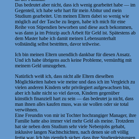
Das bedeutet aber nicht, dass ich wenig gearbeitet habe — im
Gegenteil, ich habe sehr hart für mein Abitur und mein
Studium gearbeitet. Um meinen Eltern dabei so wenig wie
möglich auf der Tasche zu liegen, habe ich mich für eine
Reihe von Stipendien beworben und diese auch bekommen,
was dann ja im Prinzip auch Arbeit für Geld ist. Spätestens ab
dem Master habe ich damit meinen Lebensunterhalt
vollständig selbst bestritten, davor teilweise.
Ich bin meinen Eltern unendlich dankbar für diesen Ansatz.
Und ich habe übrigens auch keine Probleme, vernünftig mit
meinem Geld umzugehen.
Natürlich weiß ich, dass nicht alle Eltern dieselben
Möglichkeiten haben wie meine und dass ich im Vergleich zu
vielen anderen Kindern sehr privilegiert aufgewachsen bin,
aber ich halte nicht so viel davon, Kindern gegenüber
künstlich finanziell hart zu sein — das bedeutet ja nicht, dass
man ihnen alles kaufen muss, was sie wollen oder sie total
verwöhnen.
Eine Freundin von mir ist Tochter hochrangiger Manager, ihre
Familie hatte also immer viel mehr Geld als meine. Trotzdem
hat sie neben dem Studium sehr viele Nebenjobs gehabt,
inklusive langen Nachtschichten, nach denen sie oft völlig
fertig war. Ich bin ziemlich sicher, dass ihre Studienleistungen