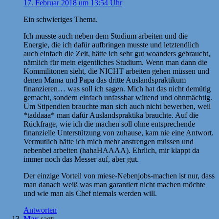
17. Februar 2018 um 13:54 Uhr
Ein schwieriges Thema.
Ich musste auch neben dem Studium arbeiten und die
Energie, die ich dafür aufbringen musste und letztendlich
auch einfach die Zeit, hätte ich sehr gut woanders gebraucht,
nämlich für mein eigentliches Studium. Wenn man dann die
Kommilitonen sieht, die NICHT arbeiten gehen müssen und
denen Mama und Papa das dritte Auslandspraktikum
finanzieren… was soll ich sagen. Mich hat das nicht demütig
gemacht, sondern einfach unfassbar wütend und ohnmächtig.
Um Stipendien brauchte man sich auch nicht bewerben, weil
*taddaaa* man dafür Auslandspraktika brauchte. Auf die
Rückfrage, wie ich die machen soll ohne entsprechende
finanzielle Unterstützung von zuhause, kam nie eine Antwort.
Vermutlich hätte ich mich mehr anstrengen müssen und
nebenbei arbeiten (hahaHAAAA). Ehrlich, mir klappt da
immer noch das Messer auf, aber gut.
Der einzige Vorteil von miese-Nebenjobs-machen ist nur, dass
man danach weiß was man garantiert nicht machen möchte
und wie man als Chef niemals werden will.
Antworten
May
sagt: