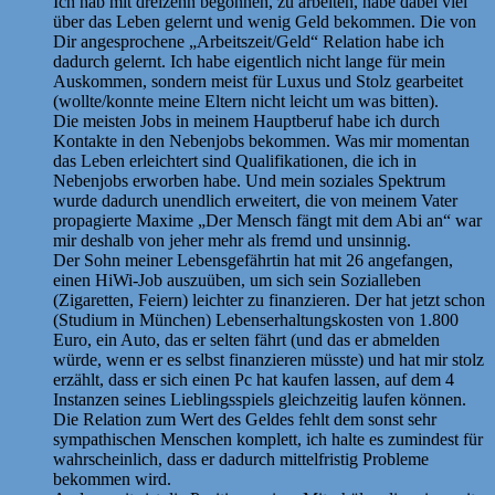
Ich hab mit dreizehn begonnen, zu arbeiten, habe dabei viel
über das Leben gelernt und wenig Geld bekommen. Die von
Dir angesprochene „Arbeitszeit/Geld“ Relation habe ich
dadurch gelernt. Ich habe eigentlich nicht lange für mein
Auskommen, sondern meist für Luxus und Stolz gearbeitet
(wollte/konnte meine Eltern nicht leicht um was bitten).
Die meisten Jobs in meinem Hauptberuf habe ich durch
Kontakte in den Nebenjobs bekommen. Was mir momentan
das Leben erleichtert sind Qualifikationen, die ich in
Nebenjobs erworben habe. Und mein soziales Spektrum
wurde dadurch unendlich erweitert, die von meinem Vater
propagierte Maxime „Der Mensch fängt mit dem Abi an“ war
mir deshalb von jeher mehr als fremd und unsinnig.
Der Sohn meiner Lebensgefährtin hat mit 26 angefangen,
einen HiWi-Job auszuüben, um sich sein Sozialleben
(Zigaretten, Feiern) leichter zu finanzieren. Der hat jetzt schon
(Studium in München) Lebenserhaltungskosten von 1.800
Euro, ein Auto, das er selten fährt (und das er abmelden
würde, wenn er es selbst finanzieren müsste) und hat mir stolz
erzählt, dass er sich einen Pc hat kaufen lassen, auf dem 4
Instanzen seines Lieblingsspiels gleichzeitig laufen können.
Die Relation zum Wert des Geldes fehlt dem sonst sehr
sympathischen Menschen komplett, ich halte es zumindest für
wahrscheinlich, dass er dadurch mittelfristig Probleme
bekommen wird.