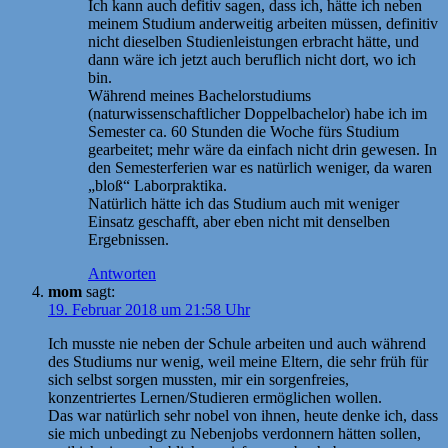
Ich kann auch defitiv sagen, dass ich, hätte ich neben
meinem Studium anderweitig arbeiten müssen, definitiv
nicht dieselben Studienleistungen erbracht hätte, und
dann wäre ich jetzt auch beruflich nicht dort, wo ich
bin.
Während meines Bachelorstudiums
(naturwissenschaftlicher Doppelbachelor) habe ich im
Semester ca. 60 Stunden die Woche fürs Studium
gearbeitet; mehr wäre da einfach nicht drin gewesen. In
den Semesterferien war es natürlich weniger, da waren
„bloß“ Laborpraktika.
Natürlich hätte ich das Studium auch mit weniger
Einsatz geschafft, aber eben nicht mit denselben
Ergebnissen.
Antworten
mom
sagt:
19. Februar 2018 um 21:58 Uhr
Ich musste nie neben der Schule arbeiten und auch während
des Studiums nur wenig, weil meine Eltern, die sehr früh für
sich selbst sorgen mussten, mir ein sorgenfreies,
konzentriertes Lernen/Studieren ermöglichen wollen.
Das war natürlich sehr nobel von ihnen, heute denke ich, dass
sie mich unbedingt zu Nebenjobs verdonnern hätten sollen,