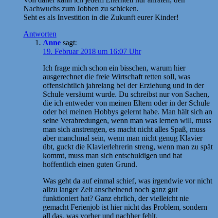
Nachwuchs zum Jobben zu schicken.
Seht es als Investition in die Zukunft eurer Kinder!
Antworten
Anne
sagt:
19. Februar 2018 um 16:07 Uhr
Ich frage mich schon ein bisschen, warum hier
ausgerechnet die freie Wirtschaft retten soll, was
offensichtlich jahrelang bei der Erziehung und in der
Schule versäumt wurde. Du schreibst nur von Sachen,
die ich entweder von meinen Eltern oder in der Schule
oder bei meinen Hobbys gelernt habe. Man hält sich an
seine Verabredungen, wenn man was lernen will, muss
man sich anstrengen, es macht nicht alles Spaß, muss
aber manchmal sein, wenn man nicht genug Klavier
übt, guckt die Klavierlehrerin streng, wenn man zu spät
kommt, muss man sich entschuldigen und hat
hoffentlich einen guten Grund.
Was geht da auf einmal schief, was irgendwie vor nicht
allzu langer Zeit anscheinend noch ganz gut
funktioniert hat? Ganz ehrlich, der vielleicht nie
gemacht Ferienjob ist hier nicht das Problem, sondern
all das, was vorher und nachher fehlt.