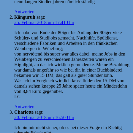
neun langen Studienjahren nämlich ständig.
Antworten
Känguruh
sagt:
25. Februar 2018 um 17:41 Uhr
Ich habe von Ende der 80iger bis Anfang der 90iger viele
Schüler- und Studijobs gemacht, Nachhilfe, Spüldienst,
verschiedene Fabriken und Arbeiten in den fränkischen
Weinbergen in Würzburg;
von nervtötend bis super war alles dabei, meine Jobs in den
Weinbergen zu verschiedenen Jahreszeiten waren ein
Highlight, an das ich wirklich gerne denke. Meine Bezahlung
war damals ungefähr so wie bei dir, in einer Buchbinderei
bekamen wir 15 DM, das galt als guter Stundenlohn.
Was ich im Vergleich wirklich krass finde: den 15 DM von
damals stehen knappe 25 Jahre später heute ein Mindestlohn
von 8,84 Euro gegenüber.
LG
Antworten
Charlotte
sagt:
20. Februar 2018 um 16:50 Uhr
Ich bin mir nicht sicher, ob es bei dieser Frage ein Richtig
oder ein Falsch gibt.