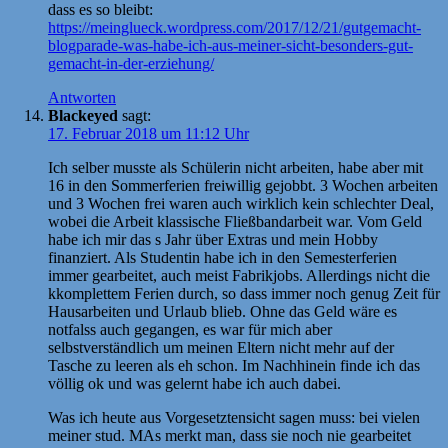
dass es so bleibt:
https://meinglueck.wordpress.com/2017/12/21/gutgemacht-
blogparade-was-habe-ich-aus-meiner-sicht-besonders-gut-
gemacht-in-der-erziehung/
Antworten
Blackeyed
sagt:
17. Februar 2018 um 11:12 Uhr
Ich selber musste als Schülerin nicht arbeiten, habe aber mit
16 in den Sommerferien freiwillig gejobbt. 3 Wochen arbeiten
und 3 Wochen frei waren auch wirklich kein schlechter Deal,
wobei die Arbeit klassische Fließbandarbeit war. Vom Geld
habe ich mir das s Jahr über Extras und mein Hobby
finanziert. Als Studentin habe ich in den Semesterferien
immer gearbeitet, auch meist Fabrikjobs. Allerdings nicht die
kkomplettem Ferien durch, so dass immer noch genug Zeit für
Hausarbeiten und Urlaub blieb. Ohne das Geld wäre es
notfalss auch gegangen, es war für mich aber
selbstverständlich um meinen Eltern nicht mehr auf der
Tasche zu leeren als eh schon. Im Nachhinein finde ich das
völlig ok und was gelernt habe ich auch dabei.
Was ich heute aus Vorgesetztensicht sagen muss: bei vielen
meiner stud. MAs merkt man, dass sie noch nie gearbeitet