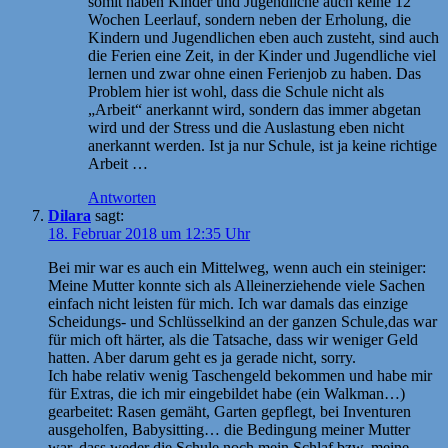
somit haben Kinder und Jugendliche auch keine 12
Wochen Leerlauf, sondern neben der Erholung, die
Kindern und Jugendlichen eben auch zusteht, sind auch
die Ferien eine Zeit, in der Kinder und Jugendliche viel
lernen und zwar ohne einen Ferienjob zu haben. Das
Problem hier ist wohl, dass die Schule nicht als
„Arbeit“ anerkannt wird, sondern das immer abgetan
wird und der Stress und die Auslastung eben nicht
anerkannt werden. Ist ja nur Schule, ist ja keine richtige
Arbeit …
Antworten
Dilara
sagt:
18. Februar 2018 um 12:35 Uhr
Bei mir war es auch ein Mittelweg, wenn auch ein steiniger:
Meine Mutter konnte sich als Alleinerziehende viele Sachen
einfach nicht leisten für mich. Ich war damals das einzige
Scheidungs- und Schlüsselkind an der ganzen Schule,das war
für mich oft härter, als die Tatsache, dass wir weniger Geld
hatten. Aber darum geht es ja gerade nicht, sorry.
Ich habe relativ wenig Taschengeld bekommen und habe mir
für Extras, die ich mir eingebildet habe (ein Walkman…)
gearbeitet: Rasen gemäht, Garten gepflegt, bei Inventuren
ausgeholfen, Babysitting… die Bedingung meiner Mutter
war, dass weder die Schule noch mein Schlaf bzw. meine