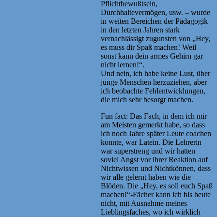
Pflichtbewußtsein,
Durchhaltevermögen, usw. – wurde
in weiten Bereichen der Pädagogik
in den letzten Jahren stark
vernachlässigt zugunsten von „Hey,
es muss dir Spaß machen! Weil
sonst kann dein armes Gehirn gar
nicht lernen!“.
Und nein, ich habe keine Lust, über
junge Menschen herzuziehen, aber
ich beobachte Fehlentwicklungen,
die mich sehr besorgt machen.
Fun fact: Das Fach, in dem ich mir
am Meisten gemerkt habe, so dass
ich noch Jahre später Leute coachen
konnte, war Latein. Die Lehrerin
war superstreng und wir hatten
soviel Angst vor ihrer Reaktion auf
Nichtwissen und Nichtkönnen, dass
wir alle gelernt haben wie die
Blöden. Die „Hey, es soll euch Spaß
machen!“-Fächer kann ich bis heute
nicht, mit Ausnahme meines
Lieblingsfaches, wo ich wirklich