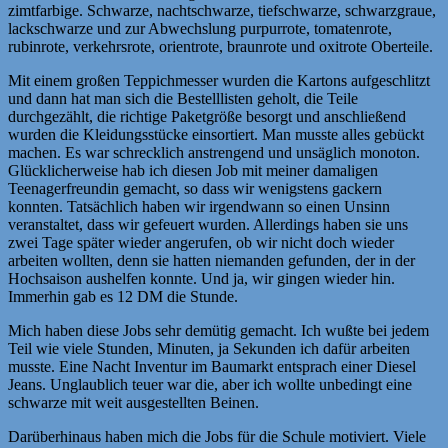
zimtfarbige. Schwarze, nachtschwarze, tiefschwarze, schwarzgraue,
lackschwarze und zur Abwechslung purpurrote, tomatenrote,
rubinrote, verkehrsrote, orientrote, braunrote und oxitrote Oberteile.
Mit einem großen Teppichmesser wurden die Kartons aufgeschlitzt
und dann hat man sich die Bestelllisten geholt, die Teile
durchgezählt, die richtige Paketgröße besorgt und anschließend
wurden die Kleidungsstücke einsortiert. Man musste alles gebückt
machen. Es war schrecklich anstrengend und unsäglich monoton.
Glücklicherweise hab ich diesen Job mit meiner damaligen
Teenagerfreundin gemacht, so dass wir wenigstens gackern
konnten. Tatsächlich haben wir irgendwann so einen Unsinn
veranstaltet, dass wir gefeuert wurden. Allerdings haben sie uns
zwei Tage später wieder angerufen, ob wir nicht doch wieder
arbeiten wollten, denn sie hatten niemanden gefunden, der in der
Hochsaison aushelfen konnte. Und ja, wir gingen wieder hin.
Immerhin gab es 12 DM die Stunde.
Mich haben diese Jobs sehr demütig gemacht. Ich wußte bei jedem
Teil wie viele Stunden, Minuten, ja Sekunden ich dafür arbeiten
musste. Eine Nacht Inventur im Baumarkt entsprach einer Diesel
Jeans. Unglaublich teuer war die, aber ich wollte unbedingt eine
schwarze mit weit ausgestellten Beinen.
Darüberhinaus haben mich die Jobs für die Schule motiviert. Viele