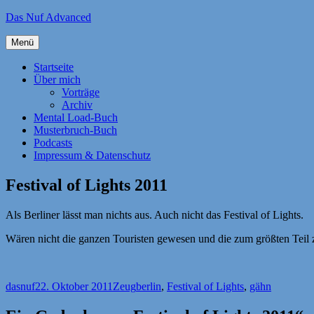
Zum
Das Nuf Advanced
Inhalt
springen
Menü
Startseite
Über mich
Vorträge
Archiv
Mental Load-Buch
Musterbruch-Buch
Podcasts
Impressum & Datenschutz
Festival of Lights 2011
Als Berliner lässt man nichts aus. Auch nicht das Festival of Lights.
Wären nicht die ganzen Touristen gewesen und die zum größten Teil z
Autor
Veröffentlicht
Kategorien
Schlagwörter
dasnuf
22. Oktober 2011
Zeug
berlin
,
Festival of Lights
,
gähn
am