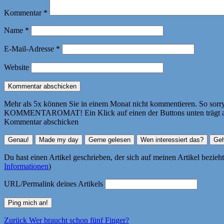
Kommentar
*
Name
*
E-Mail-Adresse
*
Website
Mehr als 5x können Sie in einem Monat nicht kommentieren. So sorry! 
KOMMENTAROMAT! Ein Klick auf einen der Buttons unten trägt autom
Kommentar abschicken
Du hast einen Artikel geschrieben, der sich auf meinen Artikel bezie
Informationen
)
URL/Permalink deines Artikels
Beitragsnavigation
Vorheriger
Zurück
Wer braucht schon fünf Finger?