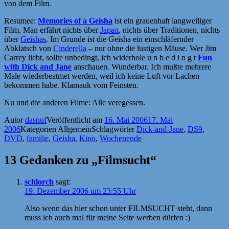
von dem Film.
Resumee:
Memories of a Geisha
ist ein grauenhaft langweiliger
Film. Man erfährt nichts über
Japan
, nichts über Traditionen, nichts
über
Geishas
. Im Grunde ist die Geisha ein einschläfernder
Abklatsch von
Cinderella
– nur ohne die lustigen Mäuse. Wer Jim
Carrey liebt, sollte unbedingt, ich widerhole u n b e d i n g t
Fun
with Dick and Jane
anschauen. Wunderbar. Ich mußte mehrere
Male wiederbeatmet werden, weil ich keine Luft vor Lachen
bekommen habe. Klamauk vom Feinsten.
Nu und die anderen Filme: Alle veregessen.
Autor
dasnuf
Veröffentlicht am
16. Mai 2006
17. Mai
2006
Kategorien
Allgemein
Schlagwörter
Dick-and-Jane
,
DS9
,
DVD
,
familie
,
Geisha
,
Kino
,
Wochenende
13 Gedanken zu „Filmsucht“
schlorch
sagt:
19. Dezember 2006 um 23:55 Uhr
Also wenn das hier schon unter FILMSUCHT steht, dann
muss ich auch mal für meine Seite werben dürfen :)