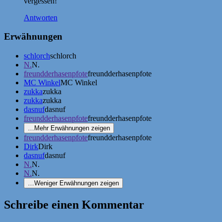
vergessen!
Antworten
Erwähnungen
schlorch
schlorch
N.
N.
freundderhasenpfote
freundderhasenpfote
MC Winkel
MC Winkel
zukka
zukka
zukka
zukka
dasnuf
dasnuf
freundderhasenpfote
freundderhasenpfote
…
Mehr Erwähnungen zeigen
freundderhasenpfote
freundderhasenpfote
Dirk
Dirk
dasnuf
dasnuf
N.
N.
N.
N.
…
Weniger Erwähnungen zeigen
Schreibe einen Kommentar