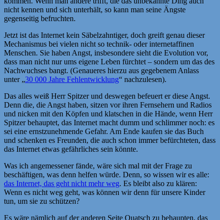
kommen. Wenn man andere trifft, die das unbekannte Ding auch
nicht kennen und sich unterhält, so kann man seine Ängste
gegenseitig befruchten.
Jetzt ist das Internet kein Säbelzahntiger, doch greift genau dieser
Mechanismus bei vielen nicht so technik- oder internetaffinen
Menschen. Sie haben Angst, insbesondere sieht die Evolution vor,
dass man nicht nur ums eigene Leben fürchtet – sondern um das des
Nachwuchses bangt. (Genaueres hierzu aus gegebenem Anlass
unter „
30 000 Jahre Fehlentwicklung
“ nachzulesen).
Das alles weiß Herr Spitzer und deswegen befeuert er diese Angst.
Denn die, die Angst haben, sitzen vor ihren Fernsehern und Radios
und nicken mit den Köpfen und klatschen in die Hände, wenn Herr
Spitzer behauptet, das Internet macht dumm und schlimmer noch: es
sei eine ernstzunehmende Gefahr. Am Ende kaufen sie das Buch
und schenken es Freunden, die auch schon immer befürchteten, dass
das Internet etwas gefährliches sein könnte.
Was ich angemessener fände, wäre sich mal mit der Frage zu
beschäftigen, was denn helfen würde. Denn, so wissen wir es alle:
das Internet, das geht nicht mehr weg
. Es bleibt also zu klären:
Wenn es nicht weg geht, was können wir denn für unsere Kinder
tun, um sie zu schützen?
Es wäre nämlich auf der anderen Seite Quatsch zu behaupten, das