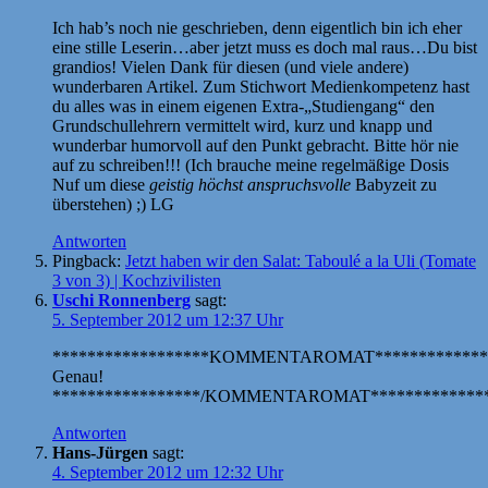
Ich hab’s noch nie geschrieben, denn eigentlich bin ich eher
eine stille Leserin…aber jetzt muss es doch mal raus…Du bist
grandios! Vielen Dank für diesen (und viele andere)
wunderbaren Artikel. Zum Stichwort Medienkompetenz hast
du alles was in einem eigenen Extra-„Studiengang“ den
Grundschullehrern vermittelt wird, kurz und knapp und
wunderbar humorvoll auf den Punkt gebracht. Bitte hör nie
auf zu schreiben!!! (Ich brauche meine regelmäßige Dosis
Nuf um diese
geistig höchst anspruchsvolle
Babyzeit zu
überstehen) ;) LG
Antworten
Pingback:
Jetzt haben wir den Salat: Taboulé a la Uli (Tomate
3 von 3) | Kochzivilisten
Uschi Ronnenberg
sagt:
5. September 2012 um 12:37 Uhr
******************KOMMENTAROMAT*************
Genau!
*****************/KOMMENTAROMAT**************
Antworten
Hans-Jürgen
sagt:
4. September 2012 um 12:32 Uhr