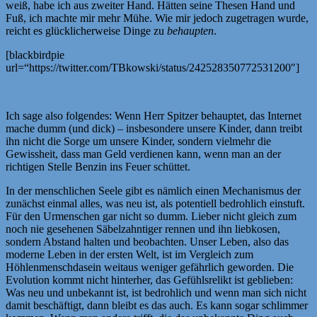
weiß, habe ich aus zweiter Hand. Hätten seine Thesen Hand und
Fuß, ich machte mir mehr Mühe. Wie mir jedoch zugetragen wurde,
reicht es glücklicherweise Dinge zu
behaupten
.
[blackbirdpie
url=“https://twitter.com/TBkowski/status/242528350772531200″]
Ich sage also folgendes: Wenn Herr Spitzer behauptet, das Internet
mache dumm (und dick) – insbesondere unsere Kinder, dann treibt
ihn nicht die Sorge um unsere Kinder, sondern vielmehr die
Gewissheit, dass man Geld verdienen kann, wenn man an der
richtigen Stelle Benzin ins Feuer schüttet.
In der menschlichen Seele gibt es nämlich einen Mechanismus der
zunächst einmal alles, was neu ist, als potentiell bedrohlich einstuft.
Für den Urmenschen gar nicht so dumm. Lieber nicht gleich zum
noch nie gesehenen Säbelzahntiger rennen und ihn liebkosen,
sondern Abstand halten und beobachten. Unser Leben, also das
moderne Leben in der ersten Welt, ist im Vergleich zum
Höhlenmenschdasein weitaus weniger gefährlich geworden. Die
Evolution kommt nicht hinterher, das Gefühlsrelikt ist geblieben:
Was neu und unbekannt ist, ist bedrohlich und wenn man sich nicht
damit beschäftigt, dann bleibt es das auch. Es kann sogar schlimmer