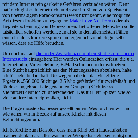
mit dem Internet rein gar keine Gefahren verbunden wären. Denn
natürlich gibt es Internetsucht und zwar im Sinne von Spielsucht,
von übermäßigem Pornokonsum (wers nicht kennt, eine mögliche
Art diesem Problem zu begegnen:
Make Love Not Porn
) oder als
Begleiterscheinung von Depressionen. Betroffenen Menschen sollte
tatsächlich geholfen werden, zumal sie in den allermeisten Fällen
einen Leidensdruck verspüren und eigentlich ziemlich gut selbst
wissen, dass sie Hilfe brauchen.
Um nochmal auf
die in der Zwischenzeit uralten Studie zum Thema
Internetsucht
einzugehen: Hier wurden Onlinezeiten erfasst, die u.a.
Internetradio, Videotelefonie, E-Mail schreiben miteinschließen.
Eine Sucht hauptsächlich aus den Nutzungszeiten abzuleiten, halte
ich für beinahe lachhaft. Deswegen halte ich das viel zitierte
Ergebnis „560.000 Süchtige, 2.5 Mio gefährdet“ für zweifelhaft und
fände es angebracht die genannten Gruppen (Süchtige vs.
Vielnutzer) deutlich zu unterscheiden. Das tut Herr Spitzer, wie so
viele andere Internetphobiker, nicht.
Die Frage müsste also besser gestellt lauten: Was fürchten wir und
wie gehen wir in Bezug auf unsere Kinder mit diesen
Befürchtungen um.
Ich befürchte zum Beispiel, dass mein Kind beim Hausaufgaben
machen denkt, dass alles was in der Wikipedia steht, sei richtig und