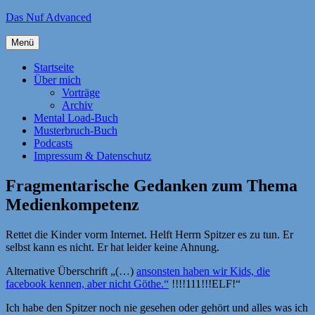
Zum
Das Nuf Advanced
Inhalt
springen
Menü
Startseite
Über mich
Vorträge
Archiv
Mental Load-Buch
Musterbruch-Buch
Podcasts
Impressum & Datenschutz
Fragmentarische Gedanken zum Thema
Medienkompetenz
Rettet die Kinder vorm Internet. Helft Herrn Spitzer es zu tun. Er
selbst kann es nicht. Er hat leider keine Ahnung.
Alternative Überschrift „(…)
ansonsten haben wir Kids, die
facebook kennen, aber nicht Göthe.“
!!!!111!!!ELF!“
Ich habe den Spitzer noch nie gesehen oder gehört und alles was ich