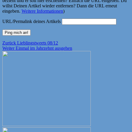
bezieht und er soll hier erscheinen? Einfach die URL eingeben. Du
willst Deinen Artikel wieder entfernen? Dann die URL erneut
eingeben.
Weitere Informationen
)
URL/Permalink deines Artikels
Beitragsnavigation
Vorheriger
Zurück
Lieblingstweets 08/12
Nächster
Beitrag:
Weiter
Einmal im Jahrzehnt ausgehen
Beitrag: