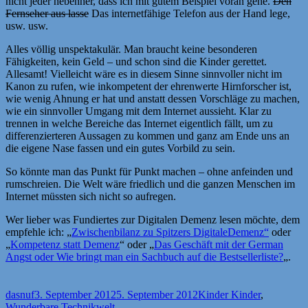
nicht jeder nebenher, dass ich mit gutem Beispiel voran gehe.
Den
Fernseher aus lasse
Das internetfähige Telefon aus der Hand lege,
usw. usw.
Alles völlig unspektakulär. Man braucht keine besonderen
Fähigkeiten, kein Geld – und schon sind die Kinder gerettet.
Allesamt! Vielleicht wäre es in diesem Sinne sinnvoller nicht im
Kanon zu rufen, wie inkompetent der ehrenwerte Hirnforscher ist,
wie wenig Ahnung er hat und anstatt dessen Vorschläge zu machen,
wie ein sinnvoller Umgang mit dem Internet aussieht. Klar zu
trennen in welche Bereiche das Internet eigentlich fällt, um zu
differenzierteren Aussagen zu kommen und ganz am Ende uns an
die eigene Nase fassen und ein gutes Vorbild zu sein.
So könnte man das Punkt für Punkt machen – ohne anfeinden und
rumschreien. Die Welt wäre friedlich und die ganzen Menschen im
Internet müssten sich nicht so aufregen.
Wer lieber was Fundiertes zur Digitalen Demenz lesen möchte, dem
empfehle ich: „
Zwischenbilanz zu Spitzers DigitaleDemenz“
oder
„
Kompetenz statt Demenz
“ oder „
Das Geschäft mit der German
Angst oder Wie bringt man ein Sachbuch auf die Bestsellerliste?
„.
Autor
Veröffentlicht
Kategorien
dasnuf
3. September 2012
5. September 2012
Kinder Kinder
,
am
Wunderbare Technikwelt