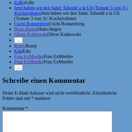
iLilly
iLilly
Jetzt haben wir den Salat: Taboulé a la Uli (Tomate 3 von 3) |
Kochzivilisten
Jetzt haben wir den Salat: Taboulé a la Uli
(Tomate 3 von 3) | Kochzivilisten
Uschi Ronnenberg
Uschi Ronnenberg
Hans-Jürgen
Hans-Jürgen
Oliver Kalitowski
Oliver Kalitowski
Mehr
…
Erwähnungen
Romy
Romy
zeigen
Kiki
Kiki
Frau ExMueller
Frau ExMueller
Frau ExMueller
Frau ExMueller
Weniger
…
Erwähnungen
zeigen
Schreibe einen Kommentar
Deine E-Mail-Adresse wird nicht veröffentlicht.
Erforderliche
Felder sind mit
*
markiert
Kommentar
*