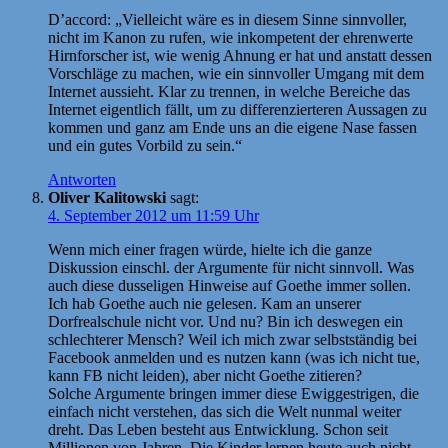
D’accord: „Vielleicht wäre es in diesem Sinne sinnvoller,
nicht im Kanon zu rufen, wie inkompetent der ehrenwerte
Hirnforscher ist, wie wenig Ahnung er hat und anstatt dessen
Vorschläge zu machen, wie ein sinnvoller Umgang mit dem
Internet aussieht. Klar zu trennen, in welche Bereiche das
Internet eigentlich fällt, um zu differenzierteren Aussagen zu
kommen und ganz am Ende uns an die eigene Nase fassen
und ein gutes Vorbild zu sein.“
Antworten
Oliver Kalitowski
sagt:
4. September 2012 um 11:59 Uhr
Wenn mich einer fragen würde, hielte ich die ganze
Diskussion einschl. der Argumente für nicht sinnvoll. Was
auch diese dusseligen Hinweise auf Goethe immer sollen.
Ich hab Goethe auch nie gelesen. Kam an unserer
Dorfrealschule nicht vor. Und nu? Bin ich deswegen ein
schlechterer Mensch? Weil ich mich zwar selbstständig bei
Facebook anmelden und es nutzen kann (was ich nicht tue,
kann FB nicht leiden), aber nicht Goethe zitieren?
Solche Argumente bringen immer diese Ewiggestrigen, die
einfach nicht verstehen, das sich die Welt nunmal weiter
dreht. Das Leben besteht aus Entwicklung. Schon seit
Millionen von Jahren. Die Kinder lernen heute auch nicht