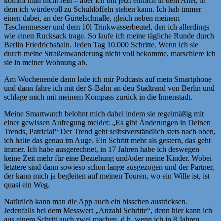
kommt man nicht rein – aber ich bin jetzt einfach in dem Alter, in
dem ich würdevoll zu Schuhlöffeln stehen kann. Ich hab immer
einen dabei, an der Gürtelschnalle, gleich neben meinem
Taschenmesser und dem 10l Trinkwasserbeutel, den ich allerdings
wie einen Rucksack trage. So laufe ich meine tägliche Runde durch
Berlin Friedrichshain. Jeden Tag 10.000 Schritte. Wenn ich sie
durch meine Straßenwanderung nicht voll bekomme, marschiere ich
sie in meiner Wohnung ab.
Am Wochenende dann lade ich mir Podcasts auf mein Smartphone
und dann fahre ich mit der S-Bahn an den Stadtrand von Berlin und
schlage mich mit meinem Kompass zurück in die Innenstadt.
Meine Smartwatch belohnt mich dabei indem sie regelmäßig mit
einer gewissen Aufregung meldet: „Es gibt Änderungen in Deinen
Trends, Patricia!“ Der Trend geht selbstverständlich stets nach oben,
ich halte das genau im Auge. Ein Schritt mehr als gestern, das geht
immer. Ich habe ausgerechnet, in 17 Jahren habe ich deswegen
keine Zeit mehr für eine Beziehung und/oder meine Kinder. Wobei
letztere sind dann sowieso schon lange ausgezogen und der Partner,
der kann mich ja begleiten auf meinen Touren, wo ein Wille ist, ist
quasi ein Weg.
Natürlich kann man die App auch ein bisschen austricksen.
Jedenfalls bei dem Messwert „Anzahl Schritte“, denn hier kann ich
aus einem Schritt auch zwei machen, d.h. wenn ich in 8 Jahren