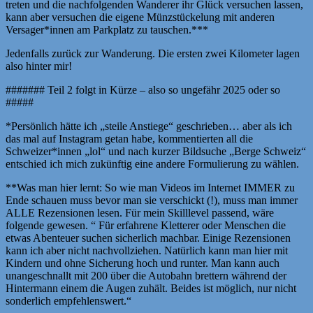
treten und die nachfolgenden Wanderer ihr Glück versuchen lassen,
kann aber versuchen die eigene Münzstückelung mit anderen
Versager*innen am Parkplatz zu tauschen.***
Jedenfalls zurück zur Wanderung. Die ersten zwei Kilometer lagen
also hinter mir!
####### Teil 2 folgt in Kürze – also so ungefähr 2025 oder so
#####
*Persönlich hätte ich „steile Anstiege“ geschrieben… aber als ich
das mal auf Instagram getan habe, kommentierten all die
Schweizer*innen „lol“ und nach kurzer Bildsuche „Berge Schweiz“
entschied ich mich zukünftig eine andere Formulierung zu wählen.
**Was man hier lernt: So wie man Videos im Internet IMMER zu
Ende schauen muss bevor man sie verschickt (!), muss man immer
ALLE Rezensionen lesen. Für mein Skilllevel passend, wäre
folgende gewesen. “ Für erfahrene Kletterer oder Menschen die
etwas Abenteuer suchen sicherlich machbar. Einige Rezensionen
kann ich aber nicht nachvollziehen. Natürlich kann man hier mit
Kindern und ohne Sicherung hoch und runter. Man kann auch
unangeschnallt mit 200 über die Autobahn brettern während der
Hintermann einem die Augen zuhält. Beides ist möglich, nur nicht
sonderlich empfehlenswert.“