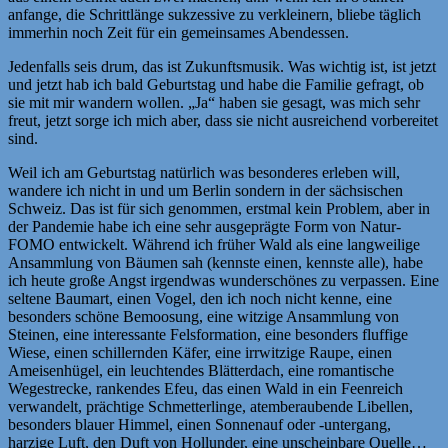
anfange, die Schrittlänge sukzessive zu verkleinern, bliebe täglich
immerhin noch Zeit für ein gemeinsames Abendessen.
Jedenfalls seis drum, das ist Zukunftsmusik. Was wichtig ist, ist jetzt
und jetzt hab ich bald Geburtstag und habe die Familie gefragt, ob
sie mit mir wandern wollen. „Ja“ haben sie gesagt, was mich sehr
freut, jetzt sorge ich mich aber, dass sie nicht ausreichend vorbereitet
sind.
Weil ich am Geburtstag natürlich was besonderes erleben will,
wandere ich nicht in und um Berlin sondern in der sächsischen
Schweiz. Das ist für sich genommen, erstmal kein Problem, aber in
der Pandemie habe ich eine sehr ausgeprägte Form von Natur-
FOMO entwickelt. Während ich früher Wald als eine langweilige
Ansammlung von Bäumen sah (kennste einen, kennste alle), habe
ich heute große Angst irgendwas wunderschönes zu verpassen. Eine
seltene Baumart, einen Vogel, den ich noch nicht kenne, eine
besonders schöne Bemoosung, eine witzige Ansammlung von
Steinen, eine interessante Felsformation, eine besonders fluffige
Wiese, einen schillernden Käfer, eine irrwitzige Raupe, einen
Ameisenhügel, ein leuchtendes Blätterdach, eine romantische
Wegestrecke, rankendes Efeu, das einen Wald in ein Feenreich
verwandelt, prächtige Schmetterlinge, atemberaubende Libellen,
besonders blauer Himmel, einen Sonnenauf oder -untergang,
harzige Luft, den Duft von Hollunder, eine unscheinbare Quelle…