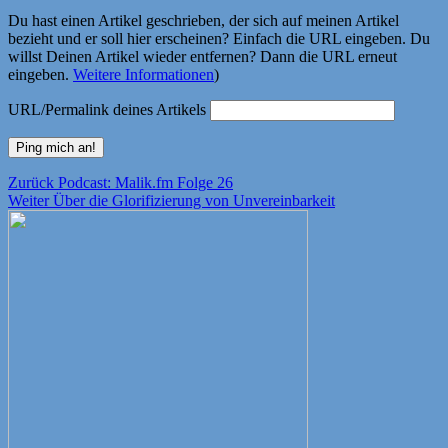
Du hast einen Artikel geschrieben, der sich auf meinen Artikel
bezieht und er soll hier erscheinen? Einfach die URL eingeben. Du
willst Deinen Artikel wieder entfernen? Dann die URL erneut
eingeben.
Weitere Informationen
)
URL/Permalink deines Artikels
Beitragsnavigation
Vorheriger
Zurück
Podcast: Malik.fm Folge 26
Nächster
Beitrag:
Weiter
Über die Glorifizierung von Unvereinbarkeit
Beitrag: