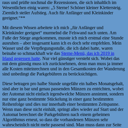
raus und prüfte nochmal die Rezensionen, die sich inhaltlich im
Wesentlichen einig waren: „5 Sterne! Schöner kleiner Klettersteig.
Ziemlich steiler Aufstieg. Auch für Anfänger und Kleinkinder
geeignet.“**
Mit diesem Wissen arbeitete ich mich „für Anfänger und
Kleinkinder geeignet“ murmelnd die Felswand nach unten. Am
Fuße der Stiege angekommen, musste ich mich erstmal eine Stunde
ausruhen – aber insgesamt kann ich es doch sehr empfehlen. Mein
Wasser und die Verpflegungsstulle, die ich dabei hatte, waren
beinahe so schmackhaft wie das
Sterne-Menü, das ich 2019 in
Irland gegessen hatte
. Nur viel günstiger versteht sich. Wobei das
mit dem günstig muss ich zurücknehmen, denn man muss ja immer
alle Kosten miteinrechnen und in den Gesamtkosten der Wanderung
sind unbedingt die Parkgebühren zu berücksichtigen.
Diese betragen pro halbe Stunde ungefähr ein halbes Monatsgehalt,
sind aber in bar und genau passenden Münzen zu entrichten, wobei
der Automat nicht einfach irgendwelche Münzen annimmt, sondern
nur eine ganz bestimmte Stückelung in einer ganz bestimmten
Reihenfolge und dies nur innerhalb einer bestimmten Zeitspanne.
Wenn man diese nicht einhält, springt alles wieder auf Start und der
Automat berechnet die Parkgebühren nach einem geheimen
Algorithmus erneut, so dass die vorhandenen Münzen sehr
wahrscheinlich nicht mehr passend sind. Man muss dann zur Seite