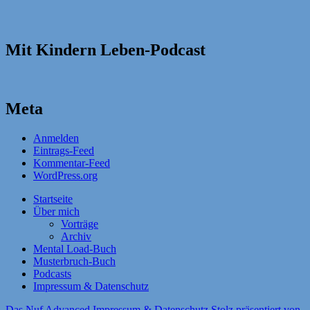
Mit Kindern Leben-Podcast
Meta
Anmelden
Eintrags-Feed
Kommentar-Feed
WordPress.org
Startseite
Über mich
Vorträge
Archiv
Mental Load-Buch
Musterbruch-Buch
Podcasts
Impressum & Datenschutz
Das Nuf Advanced
Impressum & Datenschutz
Stolz präsentiert von