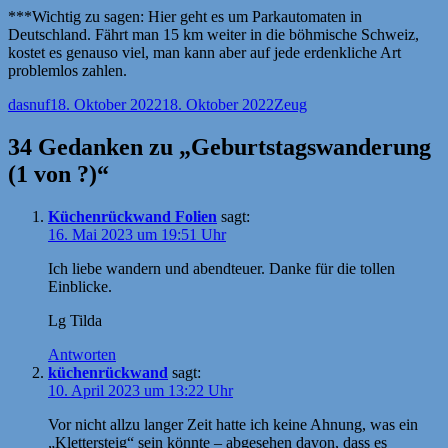
***Wichtig zu sagen: Hier geht es um Parkautomaten in
Deutschland. Fährt man 15 km weiter in die böhmische Schweiz,
kostet es genauso viel, man kann aber auf jede erdenkliche Art
problemlos zahlen.
Autor
Veröffentlicht
Kategorien
dasnuf
18. Oktober 2022
18. Oktober 2022
Zeug
am
34 Gedanken zu „Geburtstagswanderung
(1 von ?)“
Küchenrückwand Folien
sagt:
16. Mai 2023 um 19:51 Uhr
Ich liebe wandern und abendteuer. Danke für die tollen
Einblicke.
Lg Tilda
Antworten
küchenrückwand
sagt:
10. April 2023 um 13:22 Uhr
Vor nicht allzu langer Zeit hatte ich keine Ahnung, was ein
„Klettersteig“ sein könnte – abgesehen davon, dass es