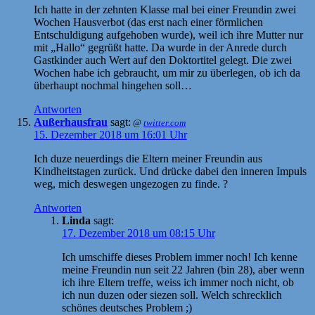
Ich hatte in der zehnten Klasse mal bei einer Freundin zwei
Wochen Hausverbot (das erst nach einer förmlichen
Entschuldigung aufgehoben wurde), weil ich ihre Mutter nur
mit „Hallo“ gegrüßt hatte. Da wurde in der Anrede durch
Gastkinder auch Wert auf den Doktortitel gelegt. Die zwei
Wochen habe ich gebraucht, um mir zu überlegen, ob ich da
überhaupt nochmal hingehen soll…
Antworten
Außerhausfrau
sagt:
@
twitter.com
15. Dezember 2018 um 16:01 Uhr
Ich duze neuerdings die Eltern meiner Freundin aus
Kindheitstagen zurück. Und drücke dabei den inneren Impuls
weg, mich deswegen ungezogen zu finde. ?
Antworten
Linda
sagt:
17. Dezember 2018 um 08:15 Uhr
Ich umschiffe dieses Problem immer noch! Ich kenne
meine Freundin nun seit 22 Jahren (bin 28), aber wenn
ich ihre Eltern treffe, weiss ich immer noch nicht, ob
ich nun duzen oder siezen soll. Welch schrecklich
schönes deutsches Problem ;)