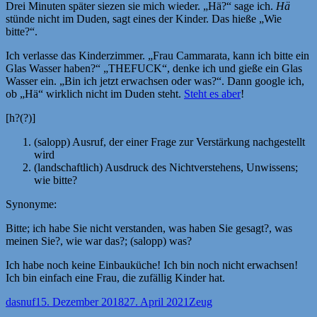
Drei Minuten später siezen sie mich wieder. „Hä?“ sage ich.
Hä
stünde nicht im Duden, sagt eines der Kinder. Das hieße „Wie
bitte?“.
Ich verlasse das Kinderzimmer. „Frau Cammarata, kann ich bitte ein
Glas Wasser haben?“ „THEFUCK“, denke ich und gieße ein Glas
Wasser ein. „Bin ich jetzt erwachsen oder was?“. Dann google ich,
ob „Hä“ wirklich nicht im Duden steht.
Steht es aber
!
[h?(?)]
(salopp) Ausruf, der einer Frage zur Verstärkung nachgestellt
wird
(landschaftlich) Ausdruck des Nichtverstehens, Unwissens;
wie bitte?
Synonyme:
Bitte; ich habe Sie nicht verstanden, was haben Sie gesagt?, was
meinen Sie?, wie war das?; (salopp) was?
Ich habe noch keine Einbauküche! Ich bin noch nicht erwachsen!
Ich bin einfach eine Frau, die zufällig Kinder hat.
Autor
Veröffentlicht
Kategorien
dasnuf
15. Dezember 2018
27. April 2021
Zeug
am