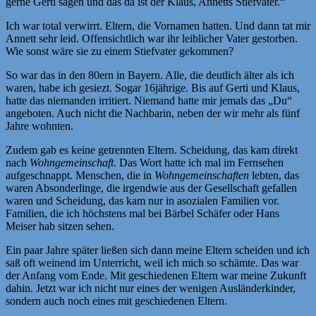
gerne Gerti sagen und das da ist der Klaus, Annetts Stiefvater.“
Ich war total verwirrt. Eltern, die Vornamen hatten. Und dann tat mir
Annett sehr leid. Offensichtlich war ihr leiblicher Vater gestorben.
Wie sonst wäre sie zu einem Stiefvater gekommen?
So war das in den 80ern in Bayern. Alle, die deutlich älter als ich
waren, habe ich gesiezt. Sogar 16jährige. Bis auf Gerti und Klaus,
hatte das niemanden irritiert. Niemand hatte mir jemals das „Du“
angeboten. Auch nicht die Nachbarin, neben der wir mehr als fünf
Jahre wohnten.
Zudem gab es keine getrennten Eltern. Scheidung, das kam direkt
nach
Wohngemeinschaft
. Das Wort hatte ich mal im Fernsehen
aufgeschnappt. Menschen, die in
Wohngemeinschaften
lebten, das
waren Absonderlinge, die irgendwie aus der Gesellschaft gefallen
waren und Scheidung, das kam nur in asozialen Familien vor.
Familien, die ich höchstens mal bei Bärbel Schäfer oder Hans
Meiser hab sitzen sehen.
Ein paar Jahre später ließen sich dann meine Eltern scheiden und ich
saß oft weinend im Unterricht, weil ich mich so schämte. Das war
der Anfang vom Ende. Mit geschiedenen Eltern war meine Zukunft
dahin. Jetzt war ich nicht nur eines der wenigen Ausländerkinder,
sondern auch noch eines mit geschiedenen Eltern.