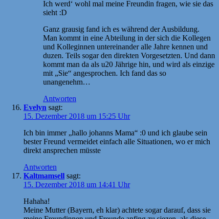
Ich werd‘ wohl mal meine Freundin fragen, wie sie das
sieht :D
Ganz grausig fand ich es während der Ausbildung.
Man kommt in eine Abteilung in der sich die Kollegen
und Kolleginnen untereinander alle Jahre kennen und
duzen. Teils sogar den direkten Vorgesetzten. Und dann
kommt man da als u20 Jährige hin, und wird als einzige
mit „Sie“ angesprochen. Ich fand das so
unangenehm…
Antworten
Evelyn
sagt:
15. Dezember 2018 um 15:25 Uhr
Ich bin immer „hallo johanns Mama“ :0 und ich glaube sein
bester Freund vermeidet einfach alle Situationen, wo er mich
direkt ansprechen müsste
Antworten
Kaltmamsell
sagt:
15. Dezember 2018 um 14:41 Uhr
Hahaha!
Meine Mutter (Bayern, eh klar) achtete sogar darauf, dass sie
meine Freundinnen und Freunde anfing zu siezen, als diese