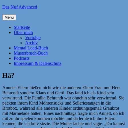
Zum
Das Nuf Advanced
Inhalt
springen
Menü
Startseite
Über mich
Vorträge
Archiv
Mental Load-Buch
Musterbruch-Buch
Podcasts
Impressum & Datenschutz
Hä?
Annetts Eltern hießen nicht wie die anderen Eltern Frau und Herr
Behrendt sondern Klaus und Gerti. Das fand ich als Kind sehr
verwirrend. Die Familie Behrendt war ohnehin sehr verwirrend. Sie
packten ihrem Kind Möhrensticks und Selleriestangen in die
Brotbox, während alle anderen Kinder ordnungsgemäß Graubrot
mit Marmelade hatten. Eines nachmittags fragte mich Annett, ob ich
mit zu ihr spielen kommen möchte und da lernte ich ihre Eltern
kennen, die ich brav siezte. Die Mutter lachte und sagte: „Du kannst