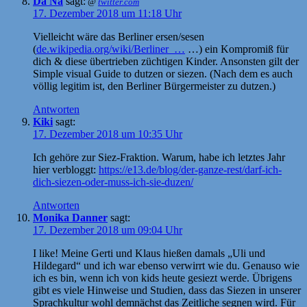
Da Na
sagt:
@
twitter.com
17. Dezember 2018 um 11:18 Uhr
Vielleicht wäre das Berliner ersen/sesen
(
de.wikipedia.org/wiki/Berliner_…
…) ein Kompromiß für
dich & diese übertrieben züchtigen Kinder. Ansonsten gilt der
Simple visual Guide to dutzen or siezen. (Nach dem es auch
völlig legitim ist, den Berliner Bürgermeister zu dutzen.)
Antworten
Kiki
sagt:
17. Dezember 2018 um 10:35 Uhr
Ich gehöre zur Siez-Fraktion. Warum, habe ich letztes Jahr
hier verbloggt:
https://e13.de/blog/der-ganze-rest/darf-ich-
dich-siezen-oder-muss-ich-sie-duzen/
Antworten
Monika Danner
sagt:
17. Dezember 2018 um 09:04 Uhr
I like! Meine Gerti und Klaus hießen damals „Uli und
Hildegard“ und ich war ebenso verwirrt wie du. Genauso wie
ich es bin, wenn ich von kids heute gesiezt werde. Übrigens
gibt es viele Hinweise und Studien, dass das Siezen in unserer
Sprachkultur wohl demnächst das Zeitliche segnen wird. Für