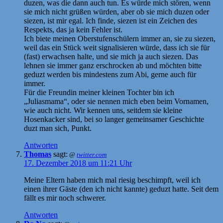
duzen, was die dann auch tun. Es würde mich stören, wenn
sie mich nicht grüßen würden, aber ob sie mich duzen oder
siezen, ist mir egal. Ich finde, siezen ist ein Zeichen des
Respekts, das ja kein Fehler ist.
Ich biete meinen Oberstufenschülern immer an, sie zu siezen,
weil das ein Stück weit signalisieren würde, dass ich sie für
(fast) erwachsen halte, und sie mich ja auch siezen. Das
lehnen sie immer ganz erschrocken ab und möchten bitte
geduzt werden bis mindestens zum Abi, gerne auch für
immer.
Für die Freundin meiner kleinen Tochter bin ich
„Juliasmama“, oder sie nennen mich eben beim Vornamen,
wie auch nicht. Wir kennen uns, seitdem sie kleine
Hosenkacker sind, bei so langer gemeinsamer Geschichte
duzt man sich, Punkt.
Antworten
Thomas
sagt:
@
twitter.com
17. Dezember 2018 um 11:21 Uhr
Meine Eltern haben mich mal riesig beschimpft, weil ich
einen ihrer Gäste (den ich nicht kannte) geduzt hatte. Seit dem
fällt es mir noch schwerer.
Antworten