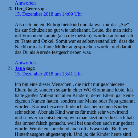
Antworten
Der_Geier
sagt:
15. Dezember 2018 um 14:09 Uhr
Also ich bin ein Ruhrgebietskind und da war mir das „Sie“
bis zur Schulzeit so gut wie unbekannt. Leute, die man nicht
mit Vornamen kannte (also die meisten), wurden automatisch
zu Tante und Onkel. Somit war es selbstverständlich, dass die
Nachbarin als Tante Müller angesprochen wurde, und damit
das Du als Anrede festgeschrieben war.
Antworten
Jana
sagt:
15. Dezember 2018 um 13:41 Uhr
Ich bin eine dieser Menschen , die nicht nur geschiedene
Eltern hatte, sondern sogar in einer WG/Kommune lebte. Ich
hatte großes Mitleid mit allen Kindern, deren Eltern gar keine
eigenen Namen hatten, sondern nur Mama oder Papa genannt
wurden. Komischerweise finde ich das bei meinen Kinden
sehr schön. Aber als Kind war es für mich sehr verwirrend
und schwer zu entscheiden, wen man siezt oder duzt. Ich hab
das immer falsch gemacht, weil bei uns eben auch nur geduzt
wurde. Wurde entsprechend auch oft als asoziale, Berliner
Hinterhausgöre abgestempelt. Und ja: die Kinder heute sind