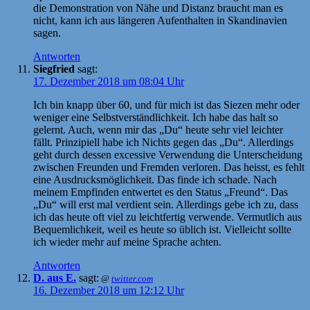
die Demonstration von Nähe und Distanz braucht man es
nicht, kann ich aus längeren Aufenthalten in Skandinavien
sagen.
Antworten
Siegfried
sagt:
17. Dezember 2018 um 08:04 Uhr
Ich bin knapp über 60, und für mich ist das Siezen mehr oder
weniger eine Selbstverständlichkeit. Ich habe das halt so
gelernt. Auch, wenn mir das „Du“ heute sehr viel leichter
fällt. Prinzipiell habe ich Nichts gegen das „Du“. Allerdings
geht durch dessen excessive Verwendung die Unterscheidung
zwischen Freunden und Fremden verloren. Das heisst, es fehlt
eine Ausdrucksmöglichkeit. Das finde ich schade. Nach
meinem Empfinden entwertet es den Status „Freund“. Das
„Du“ will erst mal verdient sein. Allerdings gebe ich zu, dass
ich das heute oft viel zu leichtfertig verwende. Vermutlich aus
Bequemlichkeit, weil es heute so üblich ist. Vielleicht sollte
ich wieder mehr auf meine Sprache achten.
Antworten
D. aus E.
sagt:
@
twitter.com
16. Dezember 2018 um 12:12 Uhr