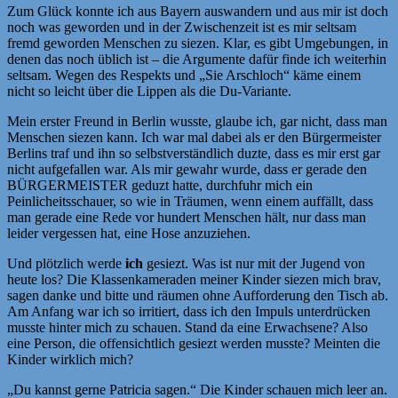
Zum Glück konnte ich aus Bayern auswandern und aus mir ist doch
noch was geworden und in der Zwischenzeit ist es mir seltsam
fremd geworden Menschen zu siezen. Klar, es gibt Umgebungen, in
denen das noch üblich ist – die Argumente dafür finde ich weiterhin
seltsam. Wegen des Respekts und „Sie Arschloch“ käme einem
nicht so leicht über die Lippen als die Du-Variante.
Mein erster Freund in Berlin wusste, glaube ich, gar nicht, dass man
Menschen siezen kann. Ich war mal dabei als er den Bürgermeister
Berlins traf und ihn so selbstverständlich duzte, dass es mir erst gar
nicht aufgefallen war. Als mir gewahr wurde, dass er gerade den
BÜRGERMEISTER geduzt hatte, durchfuhr mich ein
Peinlicheitsschauer, so wie in Träumen, wenn einem auffällt, dass
man gerade eine Rede vor hundert Menschen hält, nur dass man
leider vergessen hat, eine Hose anzuziehen.
Und plötzlich werde
ich
gesiezt. Was ist nur mit der Jugend von
heute los? Die Klassenkameraden meiner Kinder siezen mich brav,
sagen danke und bitte und räumen ohne Aufforderung den Tisch ab.
Am Anfang war ich so irritiert, dass ich den Impuls unterdrücken
musste hinter mich zu schauen. Stand da eine Erwachsene? Also
eine Person, die offensichtlich gesiezt werden musste? Meinten die
Kinder wirklich mich?
„Du kannst gerne Patricia sagen.“ Die Kinder schauen mich leer an.