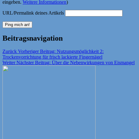
eingeben.
Weitere Informationen
)
URL/Permalink deines Artikels
Beitragsnavigation
Zurück
Vorheriger Beitrag:
Nutzungsmöglichkeit 2:
Trockenvorrichtung für frisch lackierte Fingernägel
Weiter
Nächster Beitrag:
Über die Nebenwirkungen von Eismangel