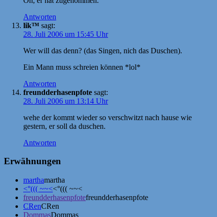
Oh, er hat zugenommen.
Antworten
lik™
sagt:
28. Juli 2006 um 15:45 Uhr
Wer will das denn? (das Singen, nich das Duschen).
Ein Mann muss schreien können *lol*
Antworten
freundderhasenpfote
sagt:
28. Juli 2006 um 13:14 Uhr
wehe der kommt wieder so verschwitzt nach hause wie
gestern, er soll da duschen.
Antworten
Erwähnungen
martha
martha
<°((( ~~<
<°((( ~~<
freundderhasenpfote
freundderhasenpfote
CRen
CRen
Dommas
Dommas