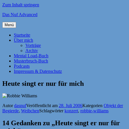
Zum Inhalt springen
Das Nuf Advanced
Menü
Startseite
Über mich
Vorträge
Archiv
Mental Load-Buch
Musterbruch-Buch
Podcasts
Impressum & Datenschutz
Heute singt er nur für mich
Autor
dasnuf
Veröffentlicht am
28. Juli 2006
Kategorien
Objekt der
Begierde
,
Weibchen
Schlagwörter
konzert
,
robbie-williams
14 Gedanken zu „Heute singt er nur für