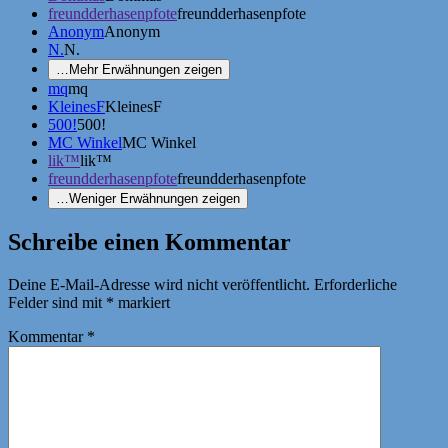
freundderhasenpfote
freundderhasenpfote
Anonym
Anonym
N.
N.
…
Mehr Erwähnungen zeigen
mq
mq
KleinesF
KleinesF
500!
500!
MC Winkel
MC Winkel
lik™
lik™
freundderhasenpfote
freundderhasenpfote
…
Weniger Erwähnungen zeigen
Schreibe einen Kommentar
Deine E-Mail-Adresse wird nicht veröffentlicht.
Erforderliche
Felder sind mit
*
markiert
Kommentar
*