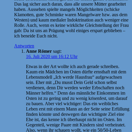
Das lag sicher auch daran, dass alle unsere Mütter gearbeitet
haben. Aussehen spielte mangels Möglichkeiten (schicke
Klamotten, gute Schminke waren Mangelware bzw. aus dem
Westen) und kaum medialer Indoktrination auch weniger eine
Rolle. Auch, wenn es keine wirkliche Gleichstellung der Frau
gab: Da ist uns an Prägung wohl einiges erspart geblieben –
ich beneide Euch nicht.
Antworten
Anne Römer
sagt:
16. Juli 2020 um 16:12 Uhr
Etwas in der Art wollte ich auch gerade schreiben.
Kaum ein Mädchen im Osten dürfte ernsthaft mit dem
Lebensmodell „Ich werde Hausfrau“ aufgewachsen
sein. Eher mit „Du musst Dein Geld schon selbst
verdienen, denn Dir werden weder Erbschaften noch
Männer helfen.“ Denn das männliche Einkommen im
Osten ist zu gering und zu wenig krisenfest, um darauf
zu bauen. Aber viel wichtiger: Das ein weibliches
Leben erst mit einem Mann an der Seite seine Erfüllung
finden könnte und deswegen das wichtigste Ziel eine
Ehe ist, das kenne ich überhaupt nicht im Osten. Im
Gegenteil, wenige Paare mit Kindern sind verheiratet.
Also, wenn ihr schauen wollt, wie ein 50/50-Leben