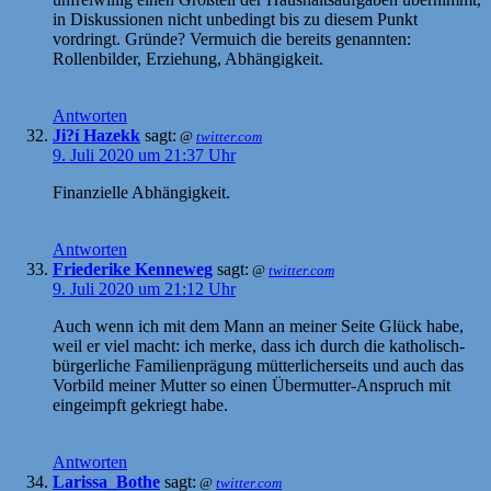
in Diskussionen nicht unbedingt bis zu diesem Punkt
vordringt. Gründe? Vermuich die bereits genannten:
Rollenbilder, Erziehung, Abhängigkeit.
Antworten
Ji?í Hazekk
sagt:
@
twitter.com
9. Juli 2020 um 21:37 Uhr
Finanzielle Abhängigkeit.
Antworten
Friederike Kenneweg
sagt:
@
twitter.com
9. Juli 2020 um 21:12 Uhr
Auch wenn ich mit dem Mann an meiner Seite Glück habe,
weil er viel macht: ich merke, dass ich durch die katholisch-
bürgerliche Familienprägung mütterlicherseits und auch das
Vorbild meiner Mutter so einen Übermutter-Anspruch mit
eingeimpft gekriegt habe.
Antworten
Larissa_Bothe
sagt:
@
twitter.com