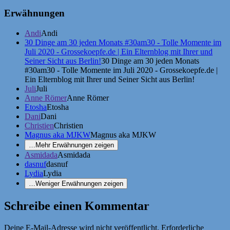
Erwähnungen
Andi
Andi
30 Dinge am 30 jeden Monats #30am30 - Tolle Momente im
Juli 2020 - Grossekoepfe.de | Ein Elternblog mit Ihrer und
Seiner Sicht aus Berlin!
30 Dinge am 30 jeden Monats
#30am30 - Tolle Momente im Juli 2020 - Grossekoepfe.de |
Ein Elternblog mit Ihrer und Seiner Sicht aus Berlin!
Juli
Juli
Anne Römer
Anne Römer
Etosha
Etosha
Dani
Dani
Christien
Christien
Magnus aka MJKW
Magnus aka MJKW
…
Mehr Erwähnungen zeigen
Asmidada
Asmidada
dasnuf
dasnuf
Lydia
Lydia
…
Weniger Erwähnungen zeigen
Schreibe einen Kommentar
Deine E-Mail-Adresse wird nicht veröffentlicht.
Erforderliche