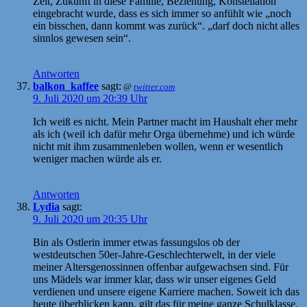
Zeit, Zukunft in diese Familie, Beziehung, Konstellation
eingebracht wurde, dass es sich immer so anfühlt wie „noch
ein bisschen, dann kommt was zurück“. „darf doch nicht alles
sinnlos gewesen sein“.
Antworten
balkon_kaffee
sagt:
@
twitter.com
9. Juli 2020 um 20:39 Uhr
Ich weiß es nicht. Mein Partner macht im Haushalt eher mehr
als ich (weil ich dafür mehr Orga übernehme) und ich würde
nicht mit ihm zusammenleben wollen, wenn er wesentlich
weniger machen würde als er.
Antworten
Lydia
sagt:
9. Juli 2020 um 20:35 Uhr
Bin als Ostlerin immer etwas fassungslos ob der
westdeutschen 50er-Jahre-Geschlechterwelt, in der viele
meiner Altersgenossinnen offenbar aufgewachsen sind. Für
uns Mädels war immer klar, dass wir unser eigenes Geld
verdienen und unsere eigene Karriere machen. Soweit ich das
heute überblicken kann, gilt das für meine ganze Schulklasse.