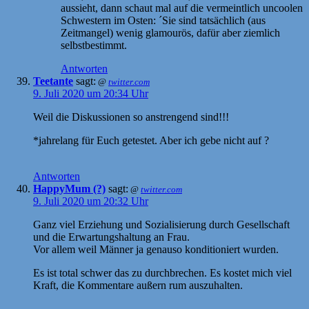
aussieht, dann schaut mal auf die vermeintlich uncoolen
Schwestern im Osten: ´Sie sind tatsächlich (aus
Zeitmangel) wenig glamourös, dafür aber ziemlich
selbstbestimmt.
Antworten
Teetante
sagt:
@
twitter.com
9. Juli 2020 um 20:34 Uhr
Weil die Diskussionen so anstrengend sind!!!
*jahrelang für Euch getestet. Aber ich gebe nicht auf ?
Antworten
HappyMum (?)
sagt:
@
twitter.com
9. Juli 2020 um 20:32 Uhr
Ganz viel Erziehung und Sozialisierung durch Gesellschaft
und die Erwartungshaltung an Frau.
Vor allem weil Männer ja genauso konditioniert wurden.
Es ist total schwer das zu durchbrechen. Es kostet mich viel
Kraft, die Kommentare außern rum auszuhalten.