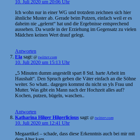
10. Juli 2020 um 20:06 Uhr
Ich wohn nur in einer WG und trotzdem zeichnen sich hier
ähnliche Muster ab. Gerade beim Putzen, einfach weil er es
daheim nie „gelernt“ hat und die Ergebnisse entsprechend
aussehen. Da wurde in der Erziehung im Gegensatz zu vielen
Mädchen keinen Wert drauf gelegt.
Antworten
Ela
sagt:
@
twitter.com
10. Juli 2020 um 15:13 Uhr
„5 Minuten dumm angestellt spart 8 Std. harte Arbeit im
Haushalt“. Den Spruch geben die Väter einfach an die Söhne
weiter. So whatt.. dagegen kommst du nicht sn yls Frau und
Mutter. Was gibt ein Mann nach der Hochzeit alles auf?
Kochen, putzen, bügeln, waschen..
Antworten
Katharina Hilger Hilgerlicious
sagt:
@
twitter.com
10. Juli 2020 um 12:41 Uhr
Megaartikel – schade, dass diese Erkenntnis auch bei mir mit
dem Alter kam