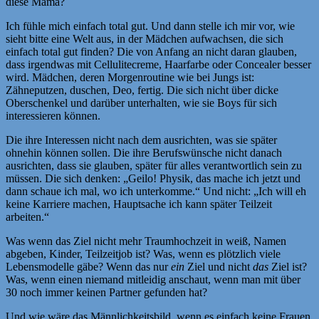
diese Mama?
Ich fühle mich einfach total gut. Und dann stelle ich mir vor, wie
sieht bitte eine Welt aus, in der Mädchen aufwachsen, die sich
einfach total gut finden? Die von Anfang an nicht daran glauben,
dass irgendwas mit Cellulitecreme, Haarfarbe oder Concealer besser
wird. Mädchen, deren Morgenroutine wie bei Jungs ist:
Zähneputzen, duschen, Deo, fertig. Die sich nicht über dicke
Oberschenkel und darüber unterhalten, wie sie Boys für sich
interessieren können.
Die ihre Interessen nicht nach dem ausrichten, was sie später
ohnehin können sollen. Die ihre Berufswünsche nicht danach
ausrichten, dass sie glauben, später für alles verantwortlich sein zu
müssen. Die sich denken: „Geilo! Physik, das mache ich jetzt und
dann schaue ich mal, wo ich unterkomme.“ Und nicht: „Ich will eh
keine Karriere machen, Hauptsache ich kann später Teilzeit
arbeiten.“
Was wenn das Ziel nicht mehr Traumhochzeit in weiß, Namen
abgeben, Kinder, Teilzeitjob ist? Was, wenn es plötzlich viele
Lebensmodelle gäbe? Wenn das nur
ein
Ziel und nicht
das
Ziel ist?
Was, wenn einen niemand mitleidig anschaut, wenn man mit über
30 noch immer keinen Partner gefunden hat?
Und wie wäre das Männlichkeitsbild, wenn es einfach keine Frauen