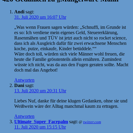
Andi
sagt:
31. Juli 2020 um 16:07 Uhr
„Was wenn Frauen sagen würden: „Schnuffi, im Grunde ist
es so: Ich verdiene mein eigenes Geld, Steuererklärung,
Rasenmähen und TÜV ist jetzt auch nicht so rocket science,
dass ich als Ausgleich dafür für zwei erwachsene Menschen
koche, putze, einkaufe, Kinder betüddele.““
Wäre doch toll, würden sich viele Männer wohl freuen, die
heute die Familie grösstenteils allein ernähren. Zumindest
wüsste ich nicht, was da aus den Fugen geraten sollte. Macht
doch mal das Angebot!
Antworten
Dani
sagt:
13. Juli 2020 um 20:31 Uhr
Liebes Nuf, danke für deine klugen Gedanken, ohne sie und
Weißwein wäre der Alltag manchmal kaum zu ertragen.
Antworten
Ultimate_Super_Facepalm
sagt:
@
twitter.com
11. Juli 2020 um 15:15 Uhr