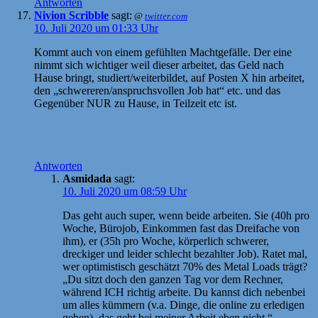
Antworten
Nivion Scribble
sagt:
@
twitter.com
10. Juli 2020 um 01:33 Uhr
Kommt auch von einem gefühlten Machtgefälle. Der eine
nimmt sich wichtiger weil dieser arbeitet, das Geld nach
Hause bringt, studiert/weiterbildet, auf Posten X hin arbeitet,
den „schwereren/anspruchsvollen Job hat“ etc. und das
Gegenüber NUR zu Hause, in Teilzeit etc ist.
Antworten
Asmidada
sagt:
10. Juli 2020 um 08:59 Uhr
Das geht auch super, wenn beide arbeiten. Sie (40h pro
Woche, Bürojob, Einkommen fast das Dreifache von
ihm), er (35h pro Woche, körperlich schwerer,
dreckiger und leider schlecht bezahlter Job). Ratet mal,
wer optimistisch geschätzt 70% des Metal Loads trägt?
„Du sitzt doch den ganzen Tag vor dem Rechner,
während ICH richtig arbeite. Du kannst dich nebenbei
um alles kümmern (v.a. Dinge, die online zu erledigen
gehen), das geht bei meiner Arbeit eben nicht.“