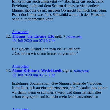
Ich kenn das auch umgekehrt ^^‘ aber hatte das auch, dank
Erziehung, nicht auf dem Schirm dass es so viele andere
Männer gibt die da nix machen Oo macht für mich kein Sinn.
Es ist doch eher was für’s Selbstbild wenn ich den Haushalt
ohne hilfe schmeißen kann
Antworten
Thomas_the_Engine_ER
sagt:
@
twitter.com
10. Juli 2020 um 07:10 Uhr
Der gleiche Grund, den man viel zu oft hört:
„Das haben wir schon immer so gemacht.“
Antworten
Almut Kristine v. Wedelstaedt
sagt:
@
twitter.com
10. Juli 2020 um 06:37 Uhr
Erziehung, Sozialisation, Gewöhnung, fehlende Vorbilder,
keine Lust sich auseinanderzusetzen, der Gedanke: das klären
wir dann, wenn es schwierig wird, und dann hat sich alles
schon eingespielt und ist nicht mehr leicht aufzubrechen
Antworten