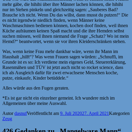
mehr gäbe, die hihihi über ihre Männer lachen können, die hihihi
nur im Stehen pinkeln und gleichzeitig sagen: „Sauberes Bad?
Brauche ich nicht. Wenn Du das willst, dann musst du putzen!“ Die
es nicht irgendwie niedlich finden, wenn Männer keine
Waschmaschinen bedienen können, kochen doof finden, weil ihnen
Küche aufräumen keinen Spaß macht und die ihre Hemden selbst
suchen müssen, weil ihnen niemand die Frage „Schatz? Wo ist mein
Hemd?“ beantwortet, wenn sie vor ihren Kleiderschränken stehen.
Was, wenn keine Frau mehr dankbar wäre, wenn ihr Mann im
Haushalt „hilft“? Was wenn Frauen sagen würden: „Schnuffi, im
Grunde ist es so: Ich verdiene mein eigenes Geld, Steuererklärung,
Rasenmähen und TÜV ist jetzt auch nicht so rocket science, dass
ich als Ausgleich dafür für zwei erwachsene Menschen koche,
putze, einkaufe, Kinder betüddele.“
Alles würde aus den Fugen geraten.
*Es ist gar nicht ein einzelner gemeint. Ich wundere mich im
Allgemeinen über meine Auswahl.
Autor
dasnuf
Veröffentlicht am
9. Juli 2020
27. April 2021
Kategorien
Zeug
426 Gedanken zu „Mangelware Mann“