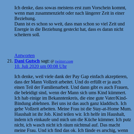
Ich denke, dass sowas meistens erst zum Vorschein kommt,
wenn man zusammenzieht oder nach längerer Zeit in einer
Beziehung.
Dann ist es schon so weit, dass man schon so viel Zeit und
Energie in die Beziehung gesteckt hat, dass es daran nicht
scheitern soll.
Antworten
Dani Gutsch
sagt:
@
twitter.com
10. Juli 2020 um 00:08 Uhr
Ich denke, weil viele dank der Pay Gap einfach akzeptieren,
dass der Mann Vollzeit arbeitet. Und do erfüllt er ja auch
einen Teil der Familienarbeit. Und dann gibt es auch Frauen,
die beleidigt sind, wenn der Mann sich ums Kind kümmert.
Ich hab einige im Bekanntenkreis, die eine gute Vater/Kind-
Bindung ablehnen. Bei uns ist das auch ganz kladdisch. Ich
gehe Vollzeit arbeiten. Meine Frau ist die Stay-at-Home Mum.
Haushalt ist ihr Job. Kind teilen wir. Ich helfe im Haushalt,
indem ich einkaufe und mich um die Küche kümmer. Ich putz
nicht, ich wasch nicht ich räum nichtmal auf. Das macht
meine Frau. Und ich find das ok. Ich fände es arschig, wenn