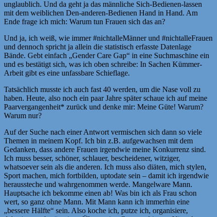
unglaublich. Und da geht ja das männliche Sich-Bedienen-lassen
mit dem weiblichen Den-anderen-Bedienen Hand in Hand. Am
Ende frage ich mich: Warum tun Frauen sich das an?
Und ja, ich weiß, wie immer #nichtalleMänner und #nichtalleFrauen
und dennoch spricht ja allein die statistisch erfasste Datenlage
Bände. Gebt einfach „Gender Care Gap“ in eine Suchmaschine ein
und es bestätigt sich, was ich oben schreibe: In Sachen Kümmer-
Arbeit gibt es eine unfassbare Schieflage.
Tatsächlich musste ich auch fast 40 werden, um die Nase voll zu
haben. Heute, also noch ein paar Jahre später schaue ich auf meine
Paarvergangenheit* zurück und denke mir: Meine Güte! Warum?
Warum nur?
Auf der Suche nach einer Antwort vermischen sich dann so viele
Themen in meinem Kopf. Ich bin z.B. aufgewachsen mit dem
Gedanken, dass andere Frauen irgendwie meine Konkurrenz sind.
Ich muss besser, schöner, schlauer, bescheidener, witziger,
whatsoever sein als die anderen. Ich muss also diäten, mich stylen,
Sport machen, mich fortbilden, uptodate sein – damit ich irgendwie
heraussteche und wahrgenommen werde. Mangelware Mann.
Hauptsache ich bekomme einen ab! Was bin ich als Frau schon
wert, so ganz ohne Mann. Mit Mann kann ich immerhin eine
„bessere Hälfte“ sein. Also koche ich, putze ich, organisiere,