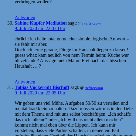
verbringen wollen?
Antworten
Sabine Kupfer Mediation
sagt:
@
twitter.com
9. Juli 2020 um 22:07 Uhr
ehrlich: ich hätte total gerne eine simple, logische Antwort –
sie fehlt mir aber.
Doch ich lerne gerade, Dinge im Haushalt liegen zu lassen!
guess what: kam neulich von nem Termin heim: Küche war
blitzeblank ? Aussage mein Mann: Frei nach: das bisschen
Haushalt … ?
Antworten
Tobias Vockerodt-Bischoff
sagt:
@
twitter.com
9. Juli 2020 um 22:05 Uhr
Wir geben uns viel Mühe, Aufgaben 50/50 zu verteilen und
mental load klein zu halten. Dazu müssen wir uns in der Tiefe
mit dem Thema und mit uns selbst beschäftigen. „Ich schaffe
das nicht alleine“ oder „Ich will das nicht allein machen“
kommt nicht mal eben über die Lippen. Ich kann mir
vorstellen, dass viele Partnerschaften, in denen ein Part
unfreiwillig einen Großteil der Haushaltsaufgaben übernimmt,