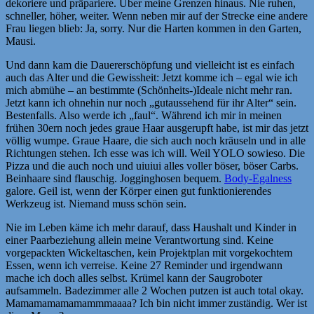
dekoriere und präpariere. Über meine Grenzen hinaus. Nie ruhen,
schneller, höher, weiter. Wenn neben mir auf der Strecke eine andere
Frau liegen blieb: Ja, sorry. Nur die Harten kommen in den Garten,
Mausi.
Und dann kam die Dauererschöpfung und vielleicht ist es einfach
auch das Alter und die Gewissheit: Jetzt komme ich – egal wie ich
mich abmühe – an bestimmte (Schönheits-)Ideale nicht mehr ran.
Jetzt kann ich ohnehin nur noch „gutaussehend für ihr Alter“ sein.
Bestenfalls. Also werde ich „faul“. Während ich mir in meinen
frühen 30ern noch jedes graue Haar ausgerupft habe, ist mir das jetzt
völlig wumpe. Graue Haare, die sich auch noch kräuseln und in alle
Richtungen stehen. Ich esse was ich will. Weil YOLO sowieso. Die
Pizza und die auch noch und uiuiui alles voller böser, böser Carbs.
Beinhaare sind flauschig. Jogginghosen bequem.
Body-Egalness
galore. Geil ist, wenn der Körper einen gut funktionierendes
Werkzeug ist. Niemand muss schön sein.
Nie im Leben käme ich mehr darauf, dass Haushalt und Kinder in
einer Paarbeziehung allein meine Verantwortung sind. Keine
vorgepackten Wickeltaschen, kein Projektplan mit vorgekochtem
Essen, wenn ich verreise. Keine 27 Reminder und irgendwann
mache ich doch alles selbst. Krümel kann der Saugroboter
aufsammeln. Badezimmer alle 2 Wochen putzen ist auch total okay.
Mamamamamamammmaaaa? Ich bin nicht immer zuständig. Wer ist