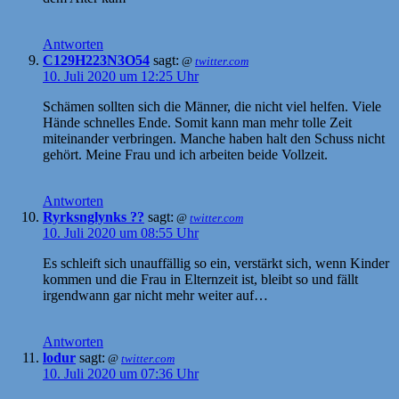
Antworten
C129H223N3O54
sagt:
@
twitter.com
10. Juli 2020 um 12:25 Uhr
Schämen sollten sich die Männer, die nicht viel helfen. Viele
Hände schnelles Ende. Somit kann man mehr tolle Zeit
miteinander verbringen. Manche haben halt den Schuss nicht
gehört. Meine Frau und ich arbeiten beide Vollzeit.
Antworten
Ryrksnglynks ??
sagt:
@
twitter.com
10. Juli 2020 um 08:55 Uhr
Es schleift sich unauffällig so ein, verstärkt sich, wenn Kinder
kommen und die Frau in Elternzeit ist, bleibt so und fällt
irgendwann gar nicht mehr weiter auf…
Antworten
lodur
sagt:
@
twitter.com
10. Juli 2020 um 07:36 Uhr