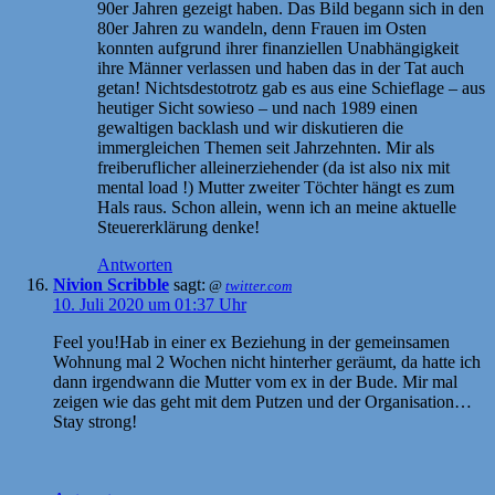
90er Jahren gezeigt haben. Das Bild begann sich in den
80er Jahren zu wandeln, denn Frauen im Osten
konnten aufgrund ihrer finanziellen Unabhängigkeit
ihre Männer verlassen und haben das in der Tat auch
getan! Nichtsdestotrotz gab es aus eine Schieflage – aus
heutiger Sicht sowieso – und nach 1989 einen
gewaltigen backlash und wir diskutieren die
immergleichen Themen seit Jahrzehnten. Mir als
freiberuflicher alleinerziehender (da ist also nix mit
mental load !) Mutter zweiter Töchter hängt es zum
Hals raus. Schon allein, wenn ich an meine aktuelle
Steuererklärung denke!
Antworten
Nivion Scribble
sagt:
@
twitter.com
10. Juli 2020 um 01:37 Uhr
Feel you!Hab in einer ex Beziehung in der gemeinsamen
Wohnung mal 2 Wochen nicht hinterher geräumt, da hatte ich
dann irgendwann die Mutter vom ex in der Bude. Mir mal
zeigen wie das geht mit dem Putzen und der Organisation…
Stay strong!