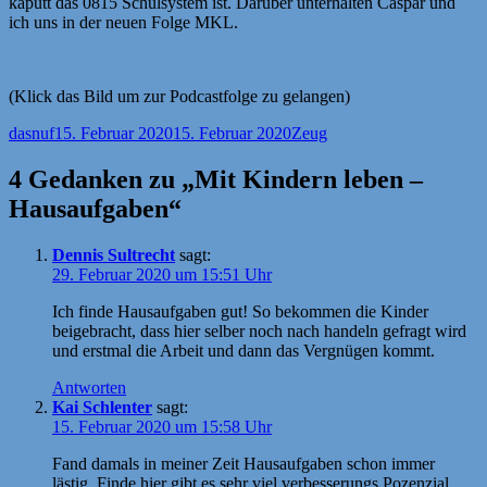
kaputt das 0815 Schulsystem ist. Darüber unterhalten Caspar und
ich uns in der neuen Folge MKL.
(Klick das Bild um zur Podcastfolge zu gelangen)
Autor
Veröffentlicht
Kategorien
dasnuf
15. Februar 2020
15. Februar 2020
Zeug
am
4 Gedanken zu „Mit Kindern leben –
Hausaufgaben“
Dennis Sultrecht
sagt:
29. Februar 2020 um 15:51 Uhr
Ich finde Hausaufgaben gut! So bekommen die Kinder
beigebracht, dass hier selber noch nach handeln gefragt wird
und erstmal die Arbeit und dann das Vergnügen kommt.
Antworten
Kai Schlenter
sagt:
15. Februar 2020 um 15:58 Uhr
Fand damals in meiner Zeit Hausaufgaben schon immer
lästig. Finde hier gibt es sehr viel verbesserungs Pozenzial.