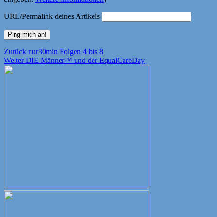
URL/Permalink deines Artikels
Beitragsnavigation
Vorheriger
Zurück
nur30min Folgen 4 bis 8
Nächster
Beitrag:
Weiter
DIE Männer™ und der EqualCareDay
Beitrag: