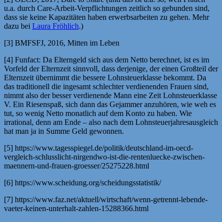
u.a. durch Care-Arbeit-Verpflichtungen zeitlich so gebunden sind,
dass sie keine Kapazitäten haben erwerbsarbeiten zu gehen. Mehr
dazu bei
Laura Fröhlich
.)
[3] BMFSFJ, 2016, Mitten im Leben
[4] Funfact: Da Elterngeld sich aus dem Netto berechnet, ist es im
Vorfeld der Elternzeit sinnvoll, dass derjenige, der einen Großteil der
Elternzeit übernimmt die bessere Lohnsteuerklasse bekommt. Da
das traditionell die ingesamt schlechter verdienenden Frauen sind,
nimmt also der besser verdienende Mann eine Zeit Lohnsteuerklasse
V. Ein Riesenspaß, sich dann das Gejammer anzuhören, wie weh es
tut, so wenig Netto monatlich auf dem Konto zu haben. Wie
irrational, denn am Ende – also nach dem Lohnsteuerjahresausgleich
hat man ja in Summe Geld gewonnen.
[5] https://www.tagesspiegel.de/politik/deutschland-im-oecd-
vergleich-schlusslicht-nirgendwo-ist-die-rentenluecke-zwischen-
maennern-und-frauen-groesser/25275228.html
[6] https://www.scheidung.org/scheidungsstatistik/
[7] https://www.faz.net/aktuell/wirtschaft/wenn-getrennt-lebende-
vaeter-keinen-unterhalt-zahlen-15288366.html