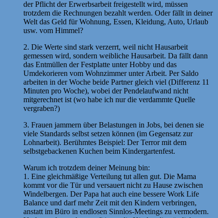
der Pflicht der Erwerbsarbeit freigestellt wird, müssen
trotzdem die Rechnungen bezahlt werden. Oder fällt in deiner
Welt das Geld für Wohnung, Essen, Kleidung, Auto, Urlaub
usw. vom Himmel?
2. Die Werte sind stark verzerrt, weil nicht Hausarbeit
gemessen wird, sondern weibliche Hausarbeit. Da fällt dann
das Entmüllen der Festplatte unter Hobby und das
Umdekorieren vom Wohnzimmer unter Arbeit. Per Saldo
arbeiten in der Woche beide Partner gleich viel (Differenz 11
Minuten pro Woche), wobei der Pendelaufwand nicht
mitgerechnet ist (wo habe ich nur die verdammte Quelle
vergraben?)
3. Frauen jammern über Belastungen in Jobs, bei denen sie
viele Standards selbst setzen können (im Gegensatz zur
Lohnarbeit). Berühmtes Beispiel: Der Terror mit dem
selbstgebackenen Kuchen beim Kindergartenfest.
Warum ich trotzdem deiner Meinung bin:
1. Eine gleichmäßige Verteilung tut allen gut. Die Mama
kommt vor die Tür und versauert nicht zu Hause zwischen
Windelbergen. Der Papa hat auch eine bessere Work Life
Balance und darf mehr Zeit mit den Kindern verbringen,
anstatt im Büro in endlosen Sinnlos-Meetings zu vermodern.