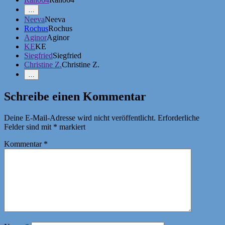
Mehr
…
Erwähnungen
Neeva
Neeva
zeigen
Rochus
Rochus
Aginor
Aginor
KE
KE
Siegfried
Siegfried
Christine Z.
Christine Z.
Weniger
…
Erwähnungen
zeigen
Schreibe einen Kommentar
Deine E-Mail-Adresse wird nicht veröffentlicht.
Erforderliche
Felder sind mit
*
markiert
Kommentar
*