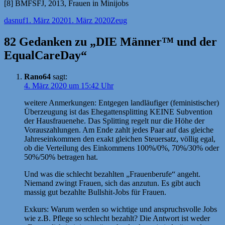
[8] BMFSFJ, 2013, Frauen in Minijobs
Autor
Veröffentlicht
Kategorien
dasnuf
1. März 2020
1. März 2020
Zeug
am
82 Gedanken zu „DIE Männer™ und der
EqualCareDay“
Rano64
sagt:
4. März 2020 um 15:42 Uhr
weitere Anmerkungen: Entgegen landläufiger (feministischer)
Überzeugung ist das Ehegattensplitting KEINE Subvention
der Hausfrauenehe. Das Splitting regelt nur die Höhe der
Vorauszahlungen. Am Ende zahlt jedes Paar auf das gleiche
Jahreseinkommen den exakt gleichen Steuersatz, völlig egal,
ob die Verteilung des Einkommens 100%/0%, 70%/30% oder
50%/50% betragen hat.
Und was die schlecht bezahlten „Frauenberufe“ angeht.
Niemand zwingt Frauen, sich das anzutun. Es gibt auch
massig gut bezahlte Bullshit-Jobs für Frauen.
Exkurs: Warum werden so wichtige und anspruchsvolle Jobs
wie z.B. Pflege so schlecht bezahlt? Die Antwort ist weder