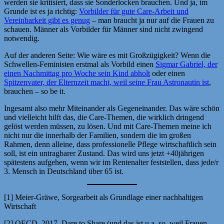
werden sie kritisiert, dass sie Sonderlocken brauchen. Und ja, im
Grunde ist es ja richtig:
Vorbilder für gute Care-Arbeit und
Vereinbarkeit gibt es genug
– man braucht ja nur auf die Frauen zu
schauen. Männer als Vorbilder für Männer sind nicht zwingend
notwendig.
Auf der anderen Seite: Wie wäre es mit Großzügigkeit? Wenn die
Schwellen-Feministen erstmal als Vorbild einen
Sigmar Gabriel, der
einen Nachmittag pro Woche sein Kind abholt
oder einen
Spitzenvater, der Elternzeit macht, weil seine Frau Astronautin ist
,
brauchen – so be it.
Ingesamt also mehr Miteinander als Gegeneinander. Das wäre schön
und vielleicht hilft das, die Care-Themen, die wirklich dringend
gelöst werden müssen, zu lösen. Und mit Care-Themen meine ich
nicht nur die innerhalb der Familien, sondern die im großen
Rahmen, denn alleine, dass professionelle Pflege wirtschaftlich sein
soll, ist ein untragbarer Zustand. Das wird uns jetzt +40jährigen
spätestens aufgehen, wenn wir im Rentenalter feststellen, dass jede/r
3. Mensch in Deutschland über 65 ist.
[1] Meier-Gräwe, Sorgearbeit als Grundlage einer nachhaltigen
Wirtschaft
[2] OECD, 2017, Dare to Share (und das ist u.a. so, weil Frauen