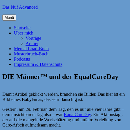
Zum
Das Nuf Advanced
Inhalt
springen
Menü
Startseite
Über mich
Vorträge
Archiv
Mental Load-Buch
Musterbruch-Buch
Podcasts
Impressum & Datenschutz
DIE Männer™ und der EqualCareDay
Damit Artikel geklickt werden, brauchen sie Bilder. Das hier ist ein
Bild eines Babylamas, das sehr flauschig ist.
Gestern, am 29. Februar, dem Tag, den es nur alle vier Jahre gibt –
dem unsichtbaren Tag also – war
EqualCareDay
. Ein Aktionstag ,
der auf die mangelnde Wertschätzung und unfaire Verteilung von
Care-Arbeit aufmerksam macht.