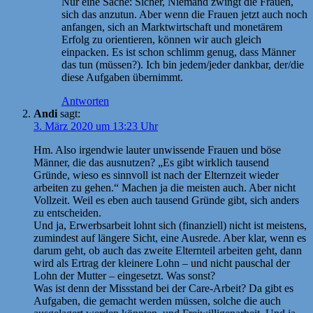
Nur eine Sache: Sicher, Niemand zwingt die Frauen,
sich das anzutun. Aber wenn die Frauen jetzt auch noch
anfangen, sich an Marktwirtschaft und monetärem
Erfolg zu orientieren, können wir auch gleich
einpacken. Es ist schon schlimm genug, dass Männer
das tun (müssen?). Ich bin jedem/jeder dankbar, der/die
diese Aufgaben übernimmt.
Antworten
Andi
sagt:
3. März 2020 um 13:23 Uhr
Hm. Also irgendwie lauter unwissende Frauen und böse
Männer, die das ausnutzen? „Es gibt wirklich tausend
Gründe, wieso es sinnvoll ist nach der Elternzeit wieder
arbeiten zu gehen.“ Machen ja die meisten auch. Aber nicht
Vollzeit. Weil es eben auch tausend Gründe gibt, sich anders
zu entscheiden.
Und ja, Erwerbsarbeit lohnt sich (finanziell) nicht ist meistens,
zumindest auf längere Sicht, eine Ausrede. Aber klar, wenn es
darum geht, ob auch das zweite Elternteil arbeiten geht, dann
wird als Ertrag der kleinere Lohn – und nicht pauschal der
Lohn der Mutter – eingesetzt. Was sonst?
Was ist denn der Missstand bei der Care-Arbeit? Da gibt es
Aufgaben, die gemacht werden müssen, solche die auch