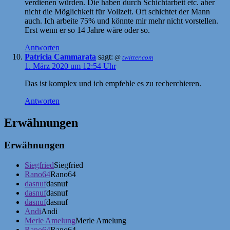
verdienen würden. Die haben durch Schichtarbeit etc. aber
nicht die Möglichkeit für Vollzeit. Oft schichtet der Mann
auch. Ich arbeite 75% und könnte mir mehr nicht vorstellen.
Erst wenn er so 14 Jahre wäre oder so.
Antworten
Patricia Cammarata
sagt:
@
twitter.com
1. März 2020 um 12:54 Uhr
Das ist komplex und ich empfehle es zu recherchieren.
Antworten
Erwähnungen
Erwähnungen
Siegfried
Siegfried
Rano64
Rano64
dasnuf
dasnuf
dasnuf
dasnuf
dasnuf
dasnuf
Andi
Andi
Merle Amelung
Merle Amelung
Rano64
Rano64