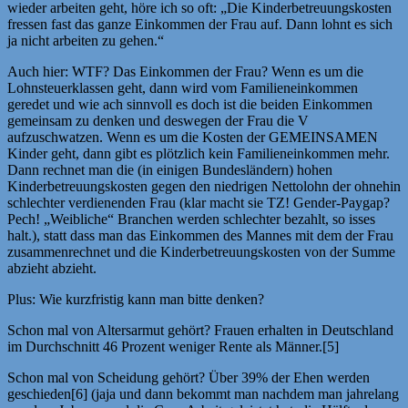
wieder arbeiten geht, höre ich so oft: „Die Kinderbetreuungskosten
fressen fast das ganze Einkommen der Frau auf. Dann lohnt es sich
ja nicht arbeiten zu gehen.“
Auch hier: WTF? Das Einkommen der Frau? Wenn es um die
Lohnsteuerklassen geht, dann wird vom Familieneinkommen
geredet und wie ach sinnvoll es doch ist die beiden Einkommen
gemeinsam zu denken und deswegen der Frau die V
aufzuschwatzen. Wenn es um die Kosten der GEMEINSAMEN
Kinder geht, dann gibt es plötzlich kein Familieneinkommen mehr.
Dann rechnet man die (in einigen Bundesländern) hohen
Kinderbetreuungskosten gegen den niedrigen Nettolohn der ohnehin
schlechter verdienenden Frau (klar macht sie TZ! Gender-Paygap?
Pech! „Weibliche“ Branchen werden schlechter bezahlt, so isses
halt.), statt dass man das Einkommen des Mannes mit dem der Frau
zusammenrechnet und die Kinderbetreuungskosten von der Summe
abzieht abzieht.
Plus: Wie kurzfristig kann man bitte denken?
Schon mal von Altersarmut gehört? Frauen erhalten in Deutschland
im Durchschnitt 46 Prozent weniger Rente als Männer.[5]
Schon mal von Scheidung gehört? Über 39% der Ehen werden
geschieden[6] (jaja und dann bekommt man nachdem man jahrelang