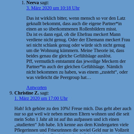
Neeva
sagt:
3. März 2020 um 10:18 Uhr
Das ist wirklich bitter, wenn mensch so vor den Latz
geknallt bekommt, dass auch die eigene Partner*in
einen an so überkommenen Rollenbildern misst.
Da ist es dann egal, ob die Ehefrau meckert Mann
verdiene nicht genug. Oder der Ehemann meckert Frau
sei nicht schlank genug oder würde sich nicht genug
um die Wohnung kümmern. Meine Theorie ist, dass
beides genau die gleiche Gefühlslage auslöst.
Pff, vermutlich entstammt das jeweilige Meckern der
Partner*in auch der gleichen Gefühlslage. Nämlich
nicht bekommen zu haben, was einem „zusteht“, oder
was vielleicht die Peergroup hat…
Antworten
Christine Z.
sagt:
1. März 2020 um 17:00 Uhr
Hah! Ich gehöre zu den 10%! Freue mich. Das geht aber auch
nur so gut weil wir neben meinen Eltern wohnen und die seit
mein Sohn 1 Jahr alt ist auf ihn aufpassen und ich einen
„studierten“ Job habe. Ich kenne aus dem Kindergarten viele
Pflegerinnen und Friseurinnen die soviel Geld nur in Vollzeit