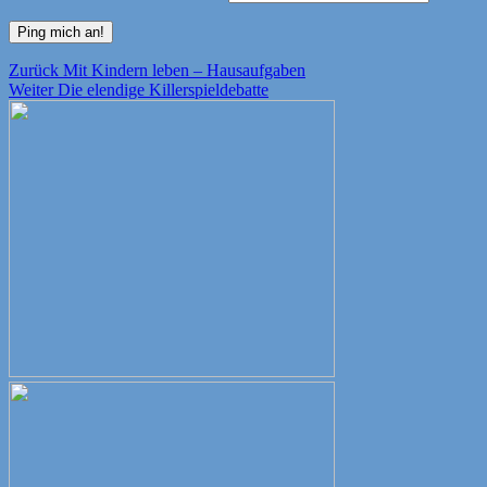
Beitragsnavigation
Vorheriger
Zurück
Mit Kindern leben – Hausaufgaben
Nächster
Beitrag:
Weiter
Die elendige Killerspieldebatte
Beitrag: