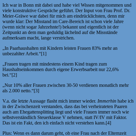
Ich war in Bonn mit dabei und habe viel Wissen mitgenommen und
viele konstruktive Gespräche geführt. Der Input von Frau Prof. Dr.
Meier-Gräwe war dabei für mich am eindrücklichsten, denn mir
wurde klar: Der Misstand im Care-Bereich ist schon viele Jahre
(wenn nicht sogar Jahrzehnte!) bekannt und eigentlich ist der
Zeitpunkt an dem man geduldig lächelnd auf die Missstände
aufmerksam macht, lange verstrichen.
„In Paarhaushalten mit Kindern leisten Frauen 83% mehr an
unbezahlter Arbeit.“[1]
„Frauen tragen mit mindestens einem Kind tragen zum
Haushaltseinkommen durch eigene Erwerbsarbeit nur 22,6%
bei.“[2]
„Nur 10% aller Frauen zwischen 30-50 verdienen monatlich mehr
als 2.000 netto.“[3]
V.a. die letzte Aussage flasht mich immer wieder.
Immerhin
habe ich
in der Zwischenzeit verstanden, dass das bei verheirateten Paaren
auch am Ehegattensplitting liegt und viele Frauen immer noch wie
selbstverständlich Steuerklasse V nehmen, statt IV/IV mit Faktor.
Das ist ein Fakt, den ich einfach nicht verstehen kann.[4]
Plus: Wenn es dann darum geht, ob eine Frau nach der Elternzeit