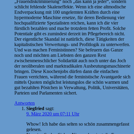
„Frauendiskriminierung“ noch „das kann ja jeder“, sondern
schlicht fehlende Skaleneffekte. Wenn ich eine altmodische
Endverpackung mit 100 ungelernten Kräften durch eine
hypermoderne Maschine ersetze, für deren Bedienung vier
hochqualifizierte Spezialisten reichen, kann ich die vier
fürstlich bezahlen und mache trotzdem fetten Profit. Solche
Potentiale gibt es zumindest derzeit im Pflegebereich nicht.
Der eigentliche Skandal ist natürlich, diese Tätigkeiten der
kapitalistischen Verwertungs- und Profitlogik zu unterwerfen.
Und was machen Feministinnen? Sie befeuern das Ganze
noch und möchten am Liebsten den ganzen Rest
zwischenmenschlicher Solidarität auch noch unter das Joch
der neoliberalen und marktradikalen Ausbeutungsmaschinerie
bringen. Diese Knochenjobs dürfen dann die einfachen
Frauen verrichten, während die feministische Avantgarde sich
mittels Quoten möglichst leistungslos die schön warmen und
gut bezahlten Pöstchen in Verwaltung, Politik, Universitäten,
Parteien und Parlamenten sichert.
Antworten
Siegfried
sagt:
9. März 2020 um 07:11 Uhr
Whow! Ich habe das selten so schön zusammengefasst
gelesen.