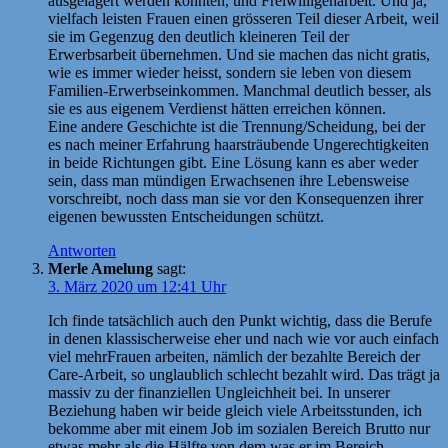
ausgelagert werden könnten, und Freiwilligenarbeit. Und ja,
vielfach leisten Frauen einen grösseren Teil dieser Arbeit, weil
sie im Gegenzug den deutlich kleineren Teil der
Erwerbsarbeit übernehmen. Und sie machen das nicht gratis,
wie es immer wieder heisst, sondern sie leben von diesem
Familien-Erwerbseinkommen. Manchmal deutlich besser, als
sie es aus eigenem Verdienst hätten erreichen können.
Eine andere Geschichte ist die Trennung/Scheidung, bei der
es nach meiner Erfahrung haarsträubende Ungerechtigkeiten
in beide Richtungen gibt. Eine Lösung kann es aber weder
sein, dass man mündigen Erwachsenen ihre Lebensweise
vorschreibt, noch dass man sie vor den Konsequenzen ihrer
eigenen bewussten Entscheidungen schützt.
Antworten
Merle Amelung
sagt:
3. März 2020 um 12:41 Uhr
Ich finde tatsächlich auch den Punkt wichtig, dass die Berufe
in denen klassischerweise eher und nach wie vor auch einfach
viel mehrFrauen arbeiten, nämlich der bezahlte Bereich der
Care-Arbeit, so unglaublich schlecht bezahlt wird. Das trägt ja
massiv zu der finanziellen Ungleichheit bei. In unserer
Beziehung haben wir beide gleich viele Arbeitsstunden, ich
bekomme aber mit einem Job im sozialen Bereich Brutto nur
etwas mehr als die Hälfte von dem was er im Bereich