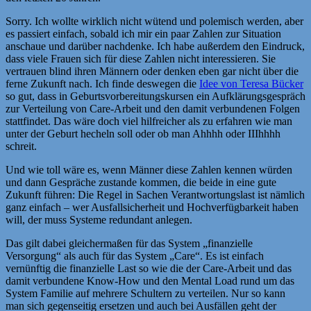
Sorry. Ich wollte wirklich nicht wütend und polemisch werden, aber
es passiert einfach, sobald ich mir ein paar Zahlen zur Situation
anschaue und darüber nachdenke. Ich habe außerdem den Eindruck,
dass viele Frauen sich für diese Zahlen nicht interessieren. Sie
vertrauen blind ihren Männern oder denken eben gar nicht über die
ferne Zukunft nach. Ich finde deswegen die
Idee von Teresa Bücker
so gut, dass in Geburtsvorbereitungskursen ein Aufklärungsgespräch
zur Verteilung von Care-Arbeit und den damit verbundenen Folgen
stattfindet. Das wäre doch viel hilfreicher als zu erfahren wie man
unter der Geburt hecheln soll oder ob man Ahhhh oder IIIhhhh
schreit.
Und wie toll wäre es, wenn Männer diese Zahlen kennen würden
und dann Gespräche zustande kommen, die beide in eine gute
Zukunft führen: Die Regel in Sachen Verantwortungslast ist nämlich
ganz einfach – wer Ausfallsicherheit und Hochverfügbarkeit haben
will, der muss Systeme redundant anlegen.
Das gilt dabei gleichermaßen für das System „finanzielle
Versorgung“ als auch für das System „Care“. Es ist einfach
vernünftig die finanzielle Last so wie die der Care-Arbeit und das
damit verbundene Know-How und den Mental Load rund um das
System Familie auf mehrere Schultern zu verteilen. Nur so kann
man sich gegenseitig ersetzen und auch bei Ausfällen geht der