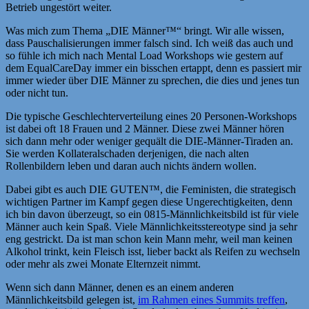
Betrieb ungestört weiter.
Was mich zum Thema „DIE Männer™“ bringt. Wir alle wissen,
dass Pauschalisierungen immer falsch sind. Ich weiß das auch und
so fühle ich mich nach Mental Load Workshops wie gestern auf
dem EqualCareDay immer ein bisschen ertappt, denn es passiert mir
immer wieder über DIE Männer zu sprechen, die dies und jenes tun
oder nicht tun.
Die typische Geschlechterverteilung eines 20 Personen-Workshops
ist dabei oft 18 Frauen und 2 Männer. Diese zwei Männer hören
sich dann mehr oder weniger gequält die DIE-Männer-Tiraden an.
Sie werden Kollateralschaden derjenigen, die nach alten
Rollenbildern leben und daran auch nichts ändern wollen.
Dabei gibt es auch DIE GUTEN™, die Feministen, die strategisch
wichtigen Partner im Kampf gegen diese Ungerechtigkeiten, denn
ich bin davon überzeugt, so ein 0815-Männlichkeitsbild ist für viele
Männer auch kein Spaß. Viele Männlichkeitsstereotype sind ja sehr
eng gestrickt. Da ist man schon kein Mann mehr, weil man keinen
Alkohol trinkt, kein Fleisch isst, lieber backt als Reifen zu wechseln
oder mehr als zwei Monate Elternzeit nimmt.
Wenn sich dann Männer, denen es an einem anderen
Männlichkeitsbild gelegen ist,
im Rahmen eines Summits treffen
,