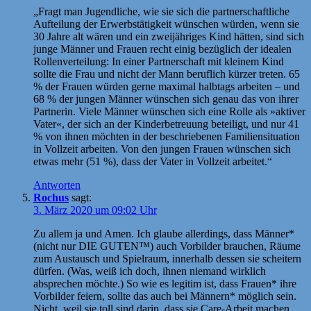
„Fragt man Jugendliche, wie sie sich die partnerschaftliche
Aufteilung der Erwerbstätigkeit wünschen würden, wenn sie
30 Jahre alt wären und ein zweijähriges Kind hätten, sind sich
junge Männer und Frauen recht einig bezüglich der idealen
Rollenverteilung: In einer Partnerschaft mit kleinem Kind
sollte die Frau und nicht der Mann beruflich kürzer treten. 65
% der Frauen würden gerne maximal halbtags arbeiten – und
68 % der jungen Männer wünschen sich genau das von ihrer
Partnerin. Viele Männer wünschen sich eine Rolle als »aktiver
Vater«, der sich an der Kinderbetreuung beteiligt, und nur 41
% von ihnen möchten in der beschriebenen Familiensituation
in Vollzeit arbeiten. Von den jungen Frauen wünschen sich
etwas mehr (51 %), dass der Vater in Vollzeit arbeitet.“
Antworten
Rochus
sagt:
3. März 2020 um 09:02 Uhr
Zu allem ja und Amen. Ich glaube allerdings, dass Männer*
(nicht nur DIE GUTEN™) auch Vorbilder brauchen, Räume
zum Austausch und Spielraum, innerhalb dessen sie scheitern
dürfen. (Was, weiß ich doch, ihnen niemand wirklich
absprechen möchte.) So wie es legitim ist, dass Frauen* ihre
Vorbilder feiern, sollte das auch bei Männern* möglich sein.
Nicht, weil sie toll sind darin, dass sie Care-Arbeit machen,