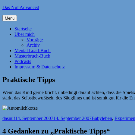
Zum
Das Nuf Advanced
Inhalt
springen
Menü
Startseite
Über mich
Vorträge
Archiv
Mental Load-Buch
Musterbruch-Buch
Podcasts
Impressum & Datenschutz
Praktische Tipps
Wenn das Kind gerne bricht, unbedingt darauf achten, dass die Spi
stärkt das Selbstbewußtsein des Säuglings und ist somit gut für die E
Autor
Veröffentlicht
Kategorien
dasnuf
14. September 2007
14. September 2007
Babyleben
,
Experimen
am
4 Gedanken zu „Praktische Tipps“