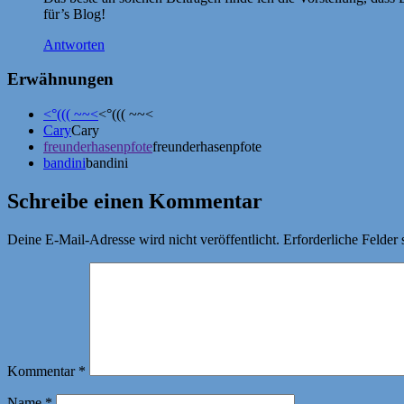
für’s Blog!
Antworten
Erwähnungen
<°((( ~~<
<°((( ~~<
Cary
Cary
freunderhasenpfote
freunderhasenpfote
bandini
bandini
Schreibe einen Kommentar
Deine E-Mail-Adresse wird nicht veröffentlicht.
Erforderliche Felder 
Kommentar
*
Name
*