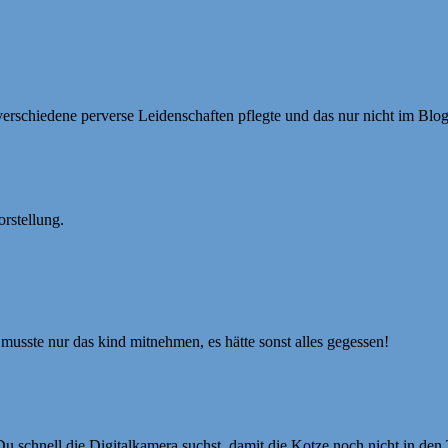
verschiedene perverse Leidenschaften pflegte und das nur nicht im Blog
orstellung.
, musste nur das kind mitnehmen, es hätte sonst alles gegessen!
Du schnell die Digitalkamera suchst, damit die Kotze noch nicht in den