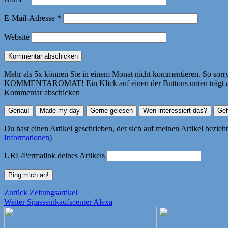
E-Mail-Adresse
*
Website
Mehr als 5x können Sie in einem Monat nicht kommentieren. So sorry! 
KOMMENTAROMAT! Ein Klick auf einen der Buttons unten trägt autom
Kommentar abschicken
Du hast einen Artikel geschrieben, der sich auf meinen Artikel bezie
Informationen
)
URL/Permalink deines Artikels
Beitragsnavigation
Vorheriger
Zurück
Zeitungsartikel
Nächster
Beitrag:
Weiter
Spasseinkaufscenter Alexa
Beitrag: