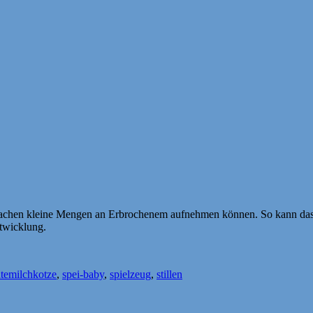
elsachen kleine Mengen an Erbrochenem aufnehmen können. So kann das 
ntwicklung.
Schlagwörter
te
milchkotze
,
spei-baby
,
spielzeug
,
stillen