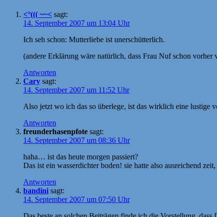
<°((( ~~<
sagt:
14. September 2007 um 13:04 Uhr
Ich seh schon: Mutterliebe ist unerschütterlich.
(andere Erklärung wäre natürlich, dass Frau Nuf schon vorher 
Antworten
Cary
sagt:
14. September 2007 um 11:52 Uhr
Also jetzt wo ich das so überlege, ist das wirklich eine lustige v
Antworten
freunderhasenpfote
sagt:
14. September 2007 um 08:36 Uhr
haha… ist das heute morgen passiert?
Das ist ein wasserdichter boden! sie hatte also ausreichend zeit
Antworten
bandini
sagt:
14. September 2007 um 07:50 Uhr
Das beste an solchen Beiträgen finde ich die Vorstellung, dass 