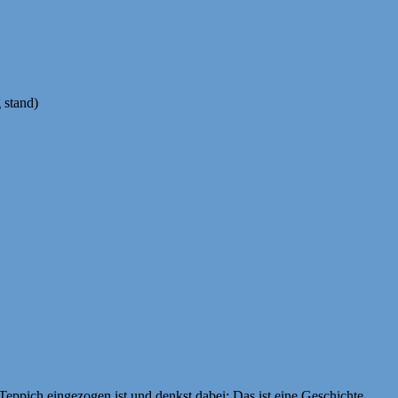
 stand)
 Teppich eingezogen ist und denkst dabei: Das ist eine Geschichte