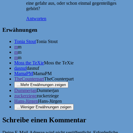
eine gefahr aus, oder schon einmal gegenteiliges
gehört?
Antworten
Erwähnungen
Tonia Stout
Tonia Stout
m
m
m
m
m
m
Moss the TeXie
Moss the TeXie
dasnuf
dasnuf
MamaPM
MamaPM
TheCounterpart
TheCounterpart
…
Mehr Erwähnungen zeigen
Dummerjan
Dummerjan
zuckerziege
zuckerziege
Hans-Jürgen
Hans-Jürgen
…
Weniger Erwähnungen zeigen
Schreibe einen Kommentar
Deine E-Mail-Adresse wird nicht veröffentlicht.
Erforderliche