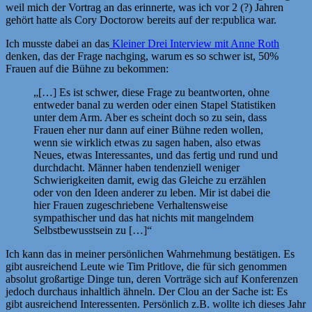
weil mich der Vortrag an das erinnerte, was ich vor 2 (?) Jahren
gehört hatte als Cory Doctorow bereits auf der re:publica war.
Ich musste dabei an das
Kleiner Drei Interview mit Anne Roth
denken, das der Frage nachging, warum es so schwer ist, 50%
Frauen auf die Bühne zu bekommen:
„[…] Es ist schwer, diese Frage zu beantworten, ohne
entweder banal zu werden oder einen Stapel Statistiken
unter dem Arm. Aber es scheint doch so zu sein, dass
Frauen eher nur dann auf einer Bühne reden wollen,
wenn sie wirklich etwas zu sagen haben, also etwas
Neues, etwas Interessantes, und das fertig und rund und
durchdacht. Männer haben tendenziell weniger
Schwierigkeiten damit, ewig das Gleiche zu erzählen
oder von den Ideen anderer zu leben. Mir ist dabei die
hier Frauen zugeschriebene Verhaltensweise
sympathischer und das hat nichts mit mangelndem
Selbstbewusstsein zu […]“
Ich kann das in meiner persönlichen Wahrnehmung bestätigen. Es
gibt ausreichend Leute wie Tim Pritlove, die für sich genommen
absolut großartige Dinge tun, deren Vorträge sich auf Konferenzen
jedoch durchaus inhaltlich ähneln. Der Clou an der Sache ist: Es
gibt ausreichend Interessenten. Persönlich z.B. wollte ich dieses Jahr