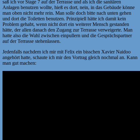
saß ich vor Stage 7 auf der Terrasse und als ich die sanitären
Anlagen benutzen wollte, hieß es dort, nein, in das Gebäude könne
man oben nicht mehr rein. Man solle doch bitte nach unten gehen
und dort die Toiletten benutzen. Prinzipiell hätte ich damit kein
Problem gehabt, wenn nicht dort ein weiterer Mensch gestanden
hätte, der allen danach den Zugang zur Terrasse verweigerte. Man
hatte also die Wahl zwischen einpullern und die Gesprächspartner
auf der Terrasse stehenlassen.
Jedenfalls nachdem ich mir mit Felix ein bisschen Xavier Naidoo
angehört hatte, schaute ich mir den Vortrag gleich nochmal an. Kann
man gut machen: