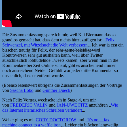
Die Zusammenfassung spare ich mir, weil Kai Biermann das so
grandios gemacht hat, dass dem nichts hinzuzufügen ist: „
Felix
Schwenzel, mit Witzelsucht die Welt verbessern
„. Ich war ja erst ein
bisschen traurig für Felix, der
sehr gerne beleidigt wird
Kontroversen sehr gut aushalten kann, weil über Twitter
ausschließlich lobhudelnde Tweets kamen, aber wenn man in die
Kommentare bei Zeit Online schaut, gibt es anscheinend immer
noch ausreichend Neider. Gefühlt war jeder dritte Kommentar so
unsachlich, dass er entfernt wurde.
(Ebenso lesenswert übrigens die Zusammenfassungen der Vorträge
von
Sascha Lobo
und
Gunther Dueck
)
Nach Felix Vortrag wechselte ich in Stage 4, um mir
von
FREDERIC VALIN
und
JAN-UWE FITZ
anzuhören „
Wie
das Internet literarisches Schreiben verändert
„.
Weiter ging es mit
CORY DOCTOROW
und „
It’s not a fax
machine connect to a waffle iron
„. Leider ein bißchen langweilig