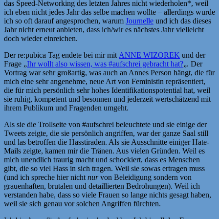
das Speed-Networking des letzten Jahres nicht wiederholen*, weil
ich eben nicht jedes Jahr das selbe machen wollte – allerdings wurde
ich so oft darauf angesprochen, warum
Journelle
und ich das dieses
Jahr nicht erneut anbieten, dass ich/wir es nächstes Jahr vielleicht
doch wieder einreichen.
Der re:pubica Tag endete bei mir mit
ANNE WIZOREK
und der
Frage „
Ihr wollt also wissen, was #aufschrei gebracht hat?
„. Der
Vortrag war sehr großartig, was auch an Annes Person hängt, die für
mich eine sehr angenehme, neue Art von Feministin repräsentiert,
die für mich persönlich sehr hohes Identifikationspotential hat, weil
sie ruhig, kompetent und besonnen und jederzeit wertschätzend mit
ihrem Publikum und Fragenden umgeht.
Als sie die Trollseite von #aufschrei beleuchtete und sie einige der
Tweets zeigte, die sie persönlich angriffen, war der ganze Saal still
und las betroffen die Hasstiraden. Als sie Ausschnitte einiger Hate-
Mails zeigte, kamen mir die Tränen. Aus vielen Gründen. Weil es
mich unendlich traurig macht und schockiert, dass es Menschen
gibt, die so viel Hass in sich tragen. Weil sie sowas ertragen muss
(und ich spreche hier nicht
nur
von Beleidigung sondern von
grauenhaften, brutalen und detaillierten Bedrohungen). Weil ich
verstanden habe, dass so viele Frauen so lange nichts gesagt haben,
weil sie sich genau vor solchen Angriffen fürchten.