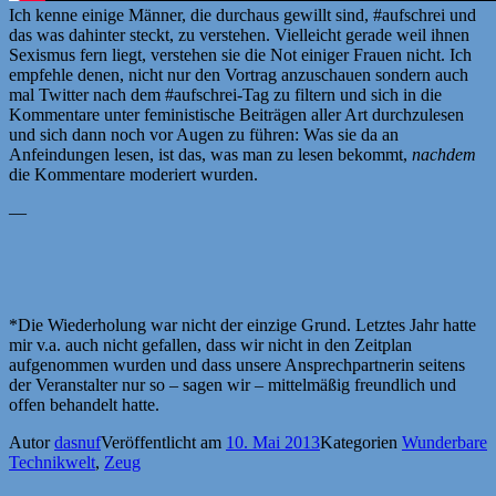
Ich kenne einige Männer, die durchaus gewillt sind, #aufschrei und
das was dahinter steckt, zu verstehen. Vielleicht gerade weil ihnen
Sexismus fern liegt, verstehen sie die Not einiger Frauen nicht. Ich
empfehle denen, nicht nur den Vortrag anzuschauen sondern auch
mal Twitter nach dem #aufschrei-Tag zu filtern und sich in die
Kommentare unter feministische Beiträgen aller Art durchzulesen
und sich dann noch vor Augen zu führen: Was sie da an
Anfeindungen lesen, ist das, was man zu lesen bekommt,
nachdem
die Kommentare moderiert wurden.
—
*Die Wiederholung war nicht der einzige Grund. Letztes Jahr hatte
mir v.a. auch nicht gefallen, dass wir nicht in den Zeitplan
aufgenommen wurden und dass unsere Ansprechpartnerin seitens
der Veranstalter nur so – sagen wir – mittelmäßig freundlich und
offen behandelt hatte.
Autor
dasnuf
Veröffentlicht am
10. Mai 2013
Kategorien
Wunderbare
Technikwelt
,
Zeug