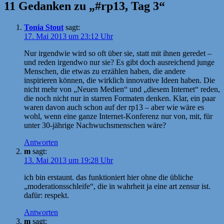
11 Gedanken zu „#rp13, Tag 3“
Tonia Stout
sagt:
17. Mai 2013 um 23:12 Uhr
Nur irgendwie wird so oft über sie, statt mit ihnen geredet –
und reden irgendwo nur sie? Es gibt doch ausreichend junge
Menschen, die etwas zu erzählen haben, die andere
inspirieren können, die wirklich innovative Ideen haben. Die
nicht mehr von „Neuen Medien“ und „diesem Internet“ reden,
die noch nicht nur in starren Formaten denken. Klar, ein paar
waren davon auch schon auf der rp13 – aber wie wäre es
wohl, wenn eine ganze Internet-Konferenz nur von, mit, für
unter 30-jährige Nachwuchsmenschen wäre?
Antworten
m
sagt:
13. Mai 2013 um 19:28 Uhr
ich bin erstaunt. das funktioniert hier ohne die übliche
„moderationsschleife“, die in wahrheit ja eine art zensur ist.
dafür: respekt.
Antworten
m
sagt: