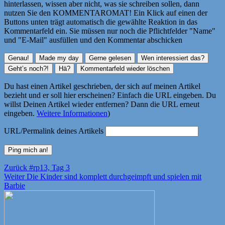
hinterlassen, wissen aber nicht, was sie schreiben sollen, dann
nutzen Sie den KOMMENTAROMAT! Ein Klick auf einen der
Buttons unten trägt automatisch die gewählte Reaktion in das
Kommentarfeld ein. Sie müssen nur noch die Pflichtfelder "Name"
und "E-Mail" ausfüllen und den Kommentar abschicken
Du hast einen Artikel geschrieben, der sich auf meinen Artikel
bezieht und er soll hier erscheinen? Einfach die URL eingeben. Du
willst Deinen Artikel wieder entfernen? Dann die URL erneut
eingeben.
Weitere Informationen
)
URL/Permalink deines Artikels
Beitragsnavigation
Vorheriger
Zurück
#rp13, Tag 3
Nächster
Beitrag:
Weiter
Die Kinder sind komplett durchgeimpft und spielen mit
Beitrag:
Barbie