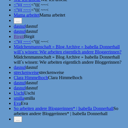
<°((( ~~<
<°((( ~~<
<°((( ~~<
<°((( ~~<
Mama arbeitet
Mama arbeitet
Mehr
…
Erwähnungen
dasnuf
dasnuf
zeigen
dasnuf
dasnuf
Birgit
Birgit
<°((( ~~<
<°((( ~~<
Mädchenmannschaft » Blog Archive » Isabella Donnerhall
will´s wissen: Wie arbeiten eigentlich andere Bloggerinnen?
Mädchenmannschaft » Blog Archive » Isabella Donnerhall
will´s wissen: Wie arbeiten eigentlich andere Bloggerinnen?
dasnuf
dasnuf
streckenweise
streckenweise
Clara Himmelhoch
Clara Himmelhoch
dasnuf
dasnuf
dasnuf
dasnuf
Uschi
Uschi
smilla
smilla
Eva
Eva
So arbeiten andere Bloggerinnen* | Isabella Donnerhall
So
arbeiten andere Bloggerinnen* | Isabella Donnerhall
Weniger
…
Erwähnungen
zeigen