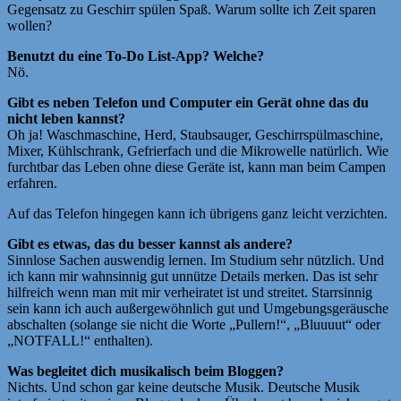
Gegensatz zu Geschirr spülen Spaß. Warum sollte ich Zeit sparen
wollen?
Benutzt du eine To-Do List-App? Welche?
Nö.
Gibt es neben Telefon und Computer ein Gerät ohne das du
nicht leben kannst?
Oh ja! Waschmaschine, Herd, Staubsauger, Geschirrspülmaschine,
Mixer, Kühlschrank, Gefrierfach und die Mikrowelle natürlich. Wie
furchtbar das Leben ohne diese Geräte ist, kann man beim Campen
erfahren.
Auf das Telefon hingegen kann ich übrigens ganz leicht verzichten.
Gibt es etwas, das du besser kannst als andere?
Sinnlose Sachen auswendig lernen. Im Studium sehr nützlich. Und
ich kann mir wahnsinnig gut unnütze Details merken. Das ist sehr
hilfreich wenn man mit mir verheiratet ist und streitet. Starrsinnig
sein kann ich auch außergewöhnlich gut und Umgebungsgeräusche
abschalten (solange sie nicht die Worte „Pullern!“, „Bluuuut“ oder
„NOTFALL!“ enthalten).
Was begleitet dich musikalisch beim Bloggen?
Nichts. Und schon gar keine deutsche Musik. Deutsche Musik