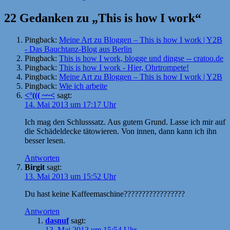
am
22 Gedanken zu „This is how I work“
Pingback:
Meine Art zu Bloggen – This is how I work | Y2B
- Das Bauchtanz-Blog aus Berlin
Pingback:
This is how I work, blogge und dingse -- cratoo.de
Pingback:
This is how I work - Hier, Ohrtrompete!
Pingback:
Meine Art zu Bloggen – This is how I work | Y2B
Pingback:
Wie ich arbeite
<°((( ~~<
sagt:
14. Mai 2013 um 17:17 Uhr
Ich mag den Schlusssatz. Aus gutem Grund. Lasse ich mir auf
die Schädeldecke tätowieren. Von innen, dann kann ich ihn
besser lesen.
Antworten
Birgit
sagt:
13. Mai 2013 um 15:52 Uhr
Du hast keine Kaffeemaschine?????????????????
Antworten
dasnuf
sagt:
13. Mai 2013 um 15:54 Uhr