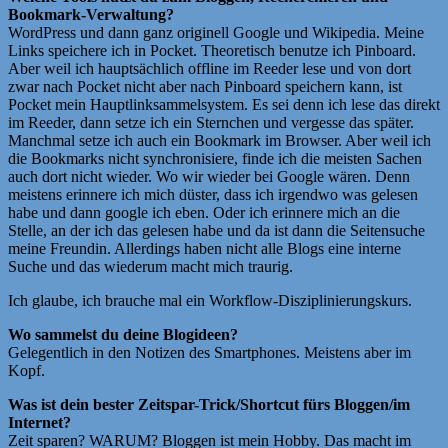
Bookmark-Verwaltung?
WordPress und dann ganz originell Google und Wikipedia. Meine
Links speichere ich in Pocket. Theoretisch benutze ich Pinboard.
Aber weil ich hauptsächlich offline im Reeder lese und von dort
zwar nach Pocket nicht aber nach Pinboard speichern kann, ist
Pocket mein Hauptlinksammelsystem. Es sei denn ich lese das direkt
im Reeder, dann setze ich ein Sternchen und vergesse das später.
Manchmal setze ich auch ein Bookmark im Browser. Aber weil ich
die Bookmarks nicht synchronisiere, finde ich die meisten Sachen
auch dort nicht wieder. Wo wir wieder bei Google wären. Denn
meistens erinnere ich mich düster, dass ich irgendwo was gelesen
habe und dann google ich eben. Oder ich erinnere mich an die
Stelle, an der ich das gelesen habe und da ist dann die Seitensuche
meine Freundin. Allerdings haben nicht alle Blogs eine interne
Suche und das wiederum macht mich traurig.
Ich glaube, ich brauche mal ein Workflow-Disziplinierungskurs.
Wo sammelst du deine Blogideen?
Gelegentlich in den Notizen des Smartphones. Meistens aber im
Kopf.
Was ist dein bester Zeitspar-Trick/Shortcut fürs Bloggen/im
Internet?
Zeit sparen? WARUM? Bloggen ist mein Hobby. Das macht im