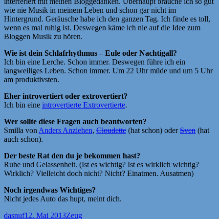
interferiert mit meinen Bloggedanken. Überhaupt brauche ich so gut
wie nie Musik in meinem Leben und schon gar nicht im
Hintergrund. Geräusche habe ich den ganzen Tag. Ich finde es toll,
wenn es mal ruhig ist. Deswegen käme ich nie auf die Idee zum
Bloggen Musik zu hören.
Wie ist dein Schlafrhythmus – Eule oder Nachtigall?
Ich bin eine Lerche. Schon immer. Deswegen führe ich ein
langweiliges Leben. Schon immer. Um 22 Uhr müde und um 5 Uhr
am produktivsten.
Eher introvertiert oder extrovertiert?
Ich bin eine
introvertierte Extrovertierte
.
Wer sollte diese Fragen auch beantworten?
Smilla von
Anders Anziehen
,
Cloudette
(hat schon) oder
Sven
(hat
auch schon).
Der beste Rat den du je bekommen hast?
Ruhe und Gelassenheit. (Ist es wichtig? Ist es wirklich wichtig?
Wirklich? Vielleicht doch nicht? Nicht? Einatmen. Ausatmen)
Noch irgendwas Wichtiges?
Nicht jedes Auto das hupt, meint dich.
Autor
Veröffentlicht
Kategorien
dasnuf
12. Mai 2013
Zeug