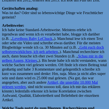
Letzteres seit 2012, ersteres seit 2013. Ich lebe am Puls der Zeit.
Gerätschaften analog:
Was ist das? Oder sind so lebenswichtige Dinge wie Feuchttücher
gemeint?
Arbeitsweise:
Ich habe keine Standard-Arbeitsweise. Meistens erlebe ich
irgendwas und wenn ich es verarbeitet habe, blogge ich darüber
(z.B. „
Levelboss Baby LeChuck
„). Manchmal lese ich einen Text
oder sehe ein Video und schreibe etwas darüber. Für die meisten
Blogbeiträge wende ich ca. 30 Minuten auf (z.B. „
Geht euch doch
selbstverwirklichen, ich geh arbeiten
„). Manchmal recherchiere ich
auch, dann brauche ich eher zwei Stunden (z.B. „
Schau mir in die
gelben Augen, Kleines
„). Bis heute habe ich nicht verstanden, wann
welche Sachen viel gelesen werden. Oft finde ich einen Beitrag total
großartig und habe 3 Kommentare und gelegentlich schreibe ich
kurz was zusammen und denke: Hm, naja. Muss ja nicht alles super
sein und dann wird es 25.000 mal gelesen. (Na gut, das war
angegeben, aber auch andere
Artikel, die ungefähr 10.000 Mal
gelesen werden
, sind nicht sooooo toll, dass ich mir das erklären
könnte) Jedenfalls erkenne ich keine Korrelation zwischen
Aufwand, Qualität, Elaboriertheit und Beliebtheit der einzelnen
Artikel.
Welche Tools nutzt du zum Bloggen, Recherchieren und