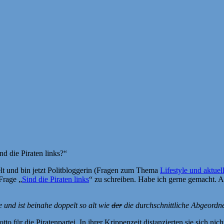
nd die Piraten links?“
lt und bin jetzt Politbloggerin (Fragen zum Thema
Lifestyle und aktue
Frage „
Sind die Piraten links
“ zu schreiben. Habe ich gerne gemacht. A
 und ist beinahe doppelt so alt wie
der
die durchschnittliche Abgeordne
to für die Piratenpartei. In ihrer Krippenzeit distanzierten sie sich nic