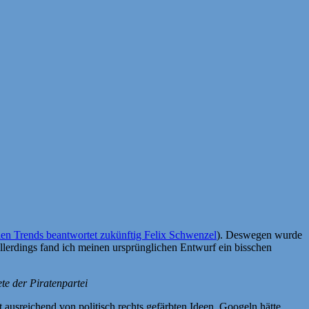
llen Trends beantwortet zukünftig Felix Schwenzel
). Deswegen wurde
llerdings fand ich meinen ursprünglichen Entwurf ein bisschen
te der Piratenpartei
ht ausreichend von politisch rechts gefärbten Ideen. Googeln hätte