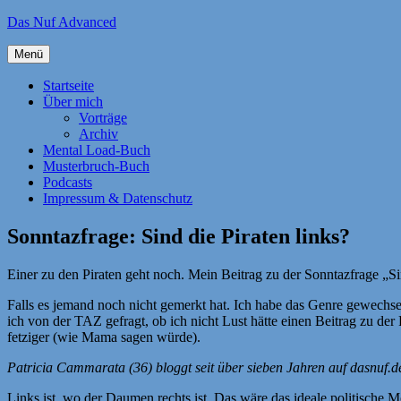
Zum
Das Nuf Advanced
Inhalt
springen
Menü
Startseite
Über mich
Vorträge
Archiv
Mental Load-Buch
Musterbruch-Buch
Podcasts
Impressum & Datenschutz
Sonntazfrage: Sind die Piraten links?
Einer zu den Piraten geht noch. Mein Beitrag zu der Sonntazfrage „Si
Falls es jemand noch nicht gemerkt hat. Ich habe das Genre gewechse
ich von der TAZ gefragt, ob ich nicht Lust hätte einen Beitrag zu der 
fetziger (wie Mama sagen würde).
Patricia Cammarata (36) bloggt seit über sieben Jahren auf dasnuf.de
Links ist, wo der Daumen rechts ist. Das wäre das ideale politische Mot