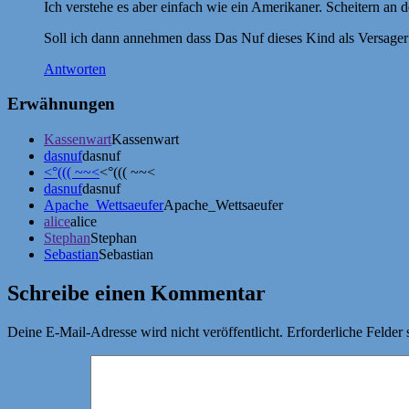
Ich verstehe es aber einfach wie ein Amerikaner. Scheitern an
Soll ich dann annehmen dass Das Nuf dieses Kind als Versage
Antworten
Erwähnungen
Kassenwart
Kassenwart
dasnuf
dasnuf
<°((( ~~<
<°((( ~~<
dasnuf
dasnuf
Apache_Wettsaeufer
Apache_Wettsaeufer
alice
alice
Stephan
Stephan
Sebastian
Sebastian
Schreibe einen Kommentar
Deine E-Mail-Adresse wird nicht veröffentlicht.
Erforderliche Felder 