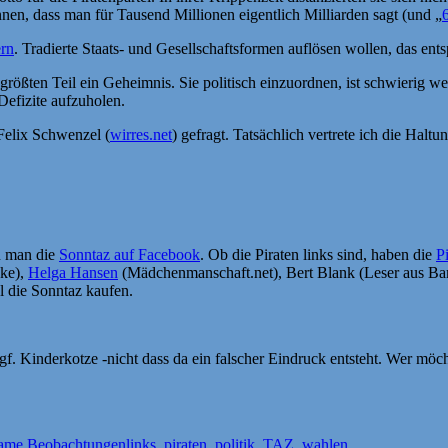
nen, dass man für Tausend Millionen eigentlich Milliarden sagt (und „
ern
. Tradierte Staats- und Gesellschaftsformen auflösen wollen, das ents
 größten Teil ein Geheimnis. Sie politisch einzuordnen, ist schwieri
 Defizite aufzuholen.
Felix Schwenzel (
wirres.net
) gefragt. Tatsächlich vertrete ich die Haltu
nn man die
Sonntaz auf Facebook
. Ob die Piraten links sind, haben die
P
ke),
Helga Hansen
(Mädchenmanschaft.net), Bert Blank (Leser aus B
l die Sonntaz kaufen.
. Kinderkotze -nicht dass da ein falscher Eindruck entsteht. Wer möch
Schlagwörter
same Beobachtungen
links
,
piraten
,
politik
,
TAZ
,
wahlen