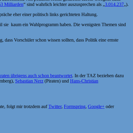
63 Milliarden
“ sind wahrlich leichter auszusprechen als „
3.014.237
„).
präche eher einer politisch links gerichteten Haltung.
g weil sie kaum ein Wahlprogramm haben. Die wenigsten Themen sind
ng, dass Vorschüler schon wissen sollten, dass Politik eine ernste
iraten übrigens auch schon beantwortet
. In der TAZ beziehen dazu
amberg),
Sebastian Nerz
(Piraten) und
Hans-Christian
te, folgt mir trotzdem auf
Twitter
,
Formspring
,
Google+
oder