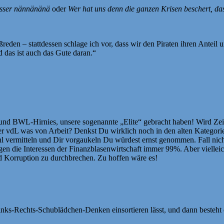
esser nännänänä
oder
Wer hat uns denn die ganzen Krisen beschert, d
ßreden – stattdessen schlage ich vor, dass wir den Piraten ihren Anteil
 das ist auch das Gute daran.“
nd BWL-Hirnies, unsere sogenannte „Elite“ gebracht haben! Wird Zei
er vdL was von Arbeit? Denkst Du wirklich noch in den alten Kategori
hl vermitteln und Dir vorgaukeln Du würdest ernst genommen. Fall nicht
n die Interessen der Finanzblasenwirtschaft immer 99%. Aber vielleich
nd Korruption zu durchbrechen. Zu hoffen wäre es!
e Links-Rechts-Schublädchen-Denken einsortieren lässt, und dann besteh