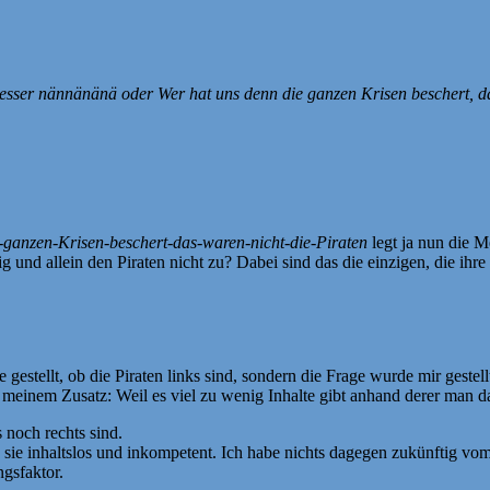
besser nännänänä oder Wer hat uns denn die ganzen Krisen beschert, 
-ganzen-Krisen-beschert-das-waren-nicht-die-Piraten
legt ja nun die M
zig und allein den Piraten nicht zu? Dabei sind das die einzigen, die i
ge gestellt, ob die Piraten links sind, sondern die Frage wurde mir gest
t meinem Zusatz: Weil es viel zu wenig Inhalte gibt anhand derer man 
s noch rechts sind.
de sie inhaltslos und inkompetent. Ich habe nichts dagegen zukünftig vo
gsfaktor.