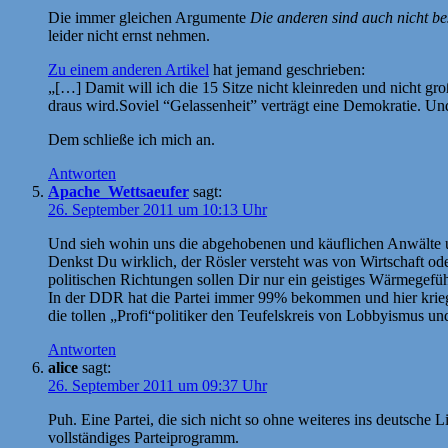
Die immer gleichen Argumente
Die anderen sind auch nicht b
leider nicht ernst nehmen.
Zu einem anderen Artikel
hat jemand geschrieben:
„[…] Damit will ich die 15 Sitze nicht kleinreden und nicht gro
draus wird.Soviel “Gelassenheit” verträgt eine Demokratie. Und
Dem schließe ich mich an.
Antworten
Apache_Wettsaeufer
sagt:
26. September 2011 um 10:13 Uhr
Und sieh wohin uns die abgehobenen und käuflichen Anwälte u
Denkst Du wirklich, der Rösler versteht was von Wirtschaft od
politischen Richtungen sollen Dir nur ein geistiges Wärmegefü
In der DDR hat die Partei immer 99% bekommen und hier kriege
die tollen „Profi“politiker den Teufelskreis von Lobbyismus u
Antworten
alice
sagt:
26. September 2011 um 09:37 Uhr
Puh. Eine Partei, die sich nicht so ohne weiteres ins deutsch
vollständiges Parteiprogramm.