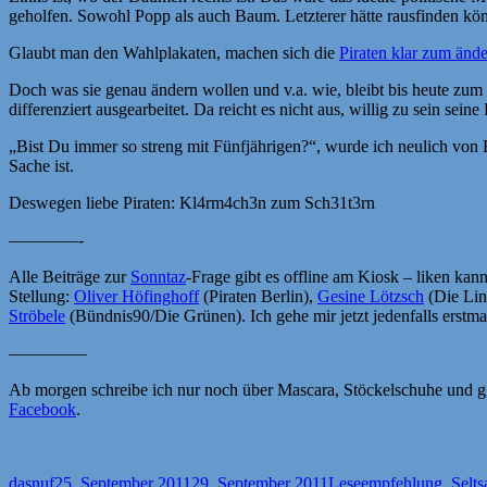
geholfen. Sowohl Popp als auch Baum. Letzterer hätte rausfinden kön
Glaubt man den Wahlplakaten, machen sich die
Piraten klar zum änd
Doch was sie genau ändern wollen und v.a. wie, bleibt bis heute zum
differenziert ausgearbeitet. Da reicht es nicht aus, willig zu sein seine
„Bist Du immer so streng mit Fünfjährigen?“, wurde ich neulich von 
Sache ist.
Deswegen liebe Piraten: Kl4rm4ch3n zum Sch31t3rn
————-
Alle Beiträge zur
Sonntaz
-Frage gibt es offline am Kiosk – liken ka
Stellung:
Oliver Höfinghoff
(Piraten Berlin),
Gesine Lötzsch
(Die Lin
Ströbele
(Bündnis90/Die Grünen). Ich gehe mir jetzt jedenfalls erstma
————–
Ab morgen schreibe ich nur noch über Mascara, Stöckelschuhe und ggf
Facebook
.
Autor
Veröffentlicht
Kategorien
dasnuf
25. September 2011
29. September 2011
Leseempfehlung
,
Selt