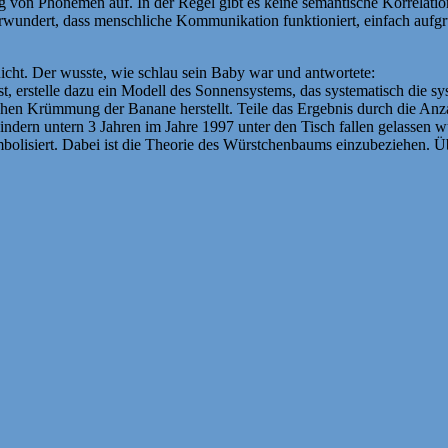
ung von Phonemen auf. In der Regel gibt es keine semantische Korrela
verwundert, dass menschliche Kommunikation funktioniert, einfach auf
cht. Der wusste, wie schlau sein Baby war und antwortete:
t, erstelle dazu ein Modell des Sonnensystems, das systematisch die
chen Krümmung der Banane herstellt. Teile das Ergebnis durch die Anzah
ndern untern 3 Jahren im Jahre 1997 unter den Tisch fallen gelassen w
isiert. Dabei ist die Theorie des Würstchenbaums einzubeziehen. Üb