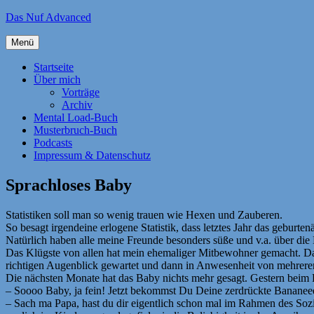
Zum
Das Nuf Advanced
Inhalt
springen
Menü
Startseite
Über mich
Vorträge
Archiv
Mental Load-Buch
Musterbruch-Buch
Podcasts
Impressum & Datenschutz
Sprachloses Baby
Statistiken soll man so wenig trauen wie Hexen und Zauberen.
So besagt irgendeine erlogene Statistik, dass letztes Jahr das geburt
Natürlich haben alle meine Freunde besonders süße und v.a. über di
Das Klügste von allen hat mein ehemaliger Mitbewohner gemacht. Das 
richtigen Augenblick gewartet und dann in Anwesenheit von mehreren
Die nächsten Monate hat das Baby nichts mehr gesagt. Gestern beim F
– Soooo Baby, ja fein! Jetzt bekommst Du Deine zerdrückte Bananee
– Sach ma Papa, hast du dir eigentlich schon mal im Rahmen des Soz