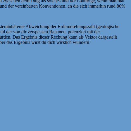
tion zwischen dem Ding als solches und der Lautfolge, wenn man mal
grund der vereinbarten Konventionen, an die sich immerhin rund 80%
 systeminhärente Abweichung der Erdumdrehungszahl (geologische
l der von dir verspeisten Bananen, potenziert mit der
urden. Das Ergebnis dieser Rechung kann als Vektor dargestellt
er das Ergebnis wirst du dich wirklich wundern!