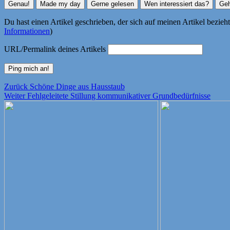
Du hast einen Artikel geschrieben, der sich auf meinen Artikel bezie
Informationen
)
URL/Permalink deines Artikels
Beitragsnavigation
Vorheriger
Zurück
Schöne Dinge aus Hausstaub
Nächster
Beitrag:
Weiter
Fehlgeleitete Stillung kommunikativer Grundbedürfnisse
Beitrag: