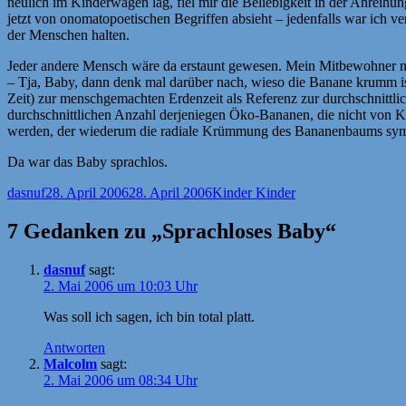
neulich im Kinderwagen lag, fiel mir die Beliebigkeit in der Anreih
jetzt von onomatopoetischen Begriffen absieht – jedenfalls war ich 
der Menschen halten.
Jeder andere Mensch wäre da erstaunt gewesen. Mein Mitbewohner ni
– Tja, Baby, dann denk mal darüber nach, wieso die Banane krumm is
Zeit) zur menschgemachten Erdenzeit als Referenz zur durchschnittli
durchschnittlichen Anzahl derjeniegen Öko-Bananen, die nicht von Ki
werden, der wiederum die radiale Krümmung des Bananenbaums symbol
Da war das Baby sprachlos.
Autor
Veröffentlicht
Kategorien
dasnuf
28. April 2006
28. April 2006
Kinder Kinder
am
7 Gedanken zu „Sprachloses Baby“
dasnuf
sagt:
2. Mai 2006 um 10:03 Uhr
Was soll ich sagen, ich bin total platt.
Antworten
Malcolm
sagt:
2. Mai 2006 um 08:34 Uhr