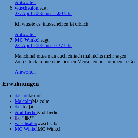
Antworten
waschsalon
sagt:
28. April 2006 um 15:00 Uhr
ich wusste es: klugscheißen ist erblich.
Antworten
MC Winkel
sagt:
28. April 2006 um 10:37 Uhr
Manchmal muss man auch einfach mal nichts mehr sagen.
Zum Glück können die meisten Menschen nur rudimentär Geda
Antworten
Erwähnungen
dasnuf
dasnuf
Malcolm
Malcolm
dajat
dajat
AndiBerlin
AndiBerlin
lik™
lik™
waschsalon
waschsalon
MC Winkel
MC Winkel