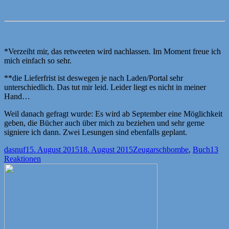
*Verzeiht mir, das retweeten wird nachlassen. Im Moment freue ich
mich einfach so sehr.
**die Lieferfrist ist deswegen je nach Laden/Portal sehr
unterschiedlich. Das tut mir leid. Leider liegt es nicht in meiner
Hand…
Weil danach gefragt wurde: Es wird ab September eine Möglichkeit
geben, die Bücher auch über mich zu beziehen und sehr gerne
signiere ich dann. Zwei Lesungen sind ebenfalls geplant.
Autor
Veröffentlicht
Kategorien
Schlagwörter
dasnuf
15. August 2015
18. August 2015
Zeug
arschbombe
,
Buch
13
am
Reaktionen