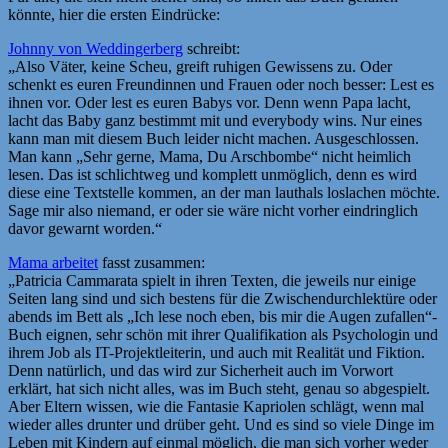
könnte, hier die ersten Eindrücke:
Johnny von Weddingerberg
schreibt:
„Also Väter, keine Scheu, greift ruhigen Gewissens zu. Oder
schenkt es euren Freundinnen und Frauen oder noch besser: Lest es
ihnen vor. Oder lest es euren Babys vor. Denn wenn Papa lacht,
lacht das Baby ganz bestimmt mit und everybody wins. Nur eines
kann man mit diesem Buch leider nicht machen. Ausgeschlossen.
Man kann „Sehr gerne, Mama, Du Arschbombe“ nicht heimlich
lesen. Das ist schlichtweg und komplett unmöglich, denn es wird
diese eine Textstelle kommen, an der man lauthals loslachen möchte.
Sage mir also niemand, er oder sie wäre nicht vorher eindringlich
davor gewarnt worden.“
Mama arbeitet
fasst zusammen:
„Patricia Cammarata spielt in ihren Texten, die jeweils nur einige
Seiten lang sind und sich bestens für die Zwischendurchlektüre oder
abends im Bett als „Ich lese noch eben, bis mir die Augen zufallen“-
Buch eignen, sehr schön mit ihrer Qualifikation als Psychologin und
ihrem Job als IT-Projektleiterin, und auch mit Realität und Fiktion.
Denn natürlich, und das wird zur Sicherheit auch im Vorwort
erklärt, hat sich nicht alles, was im Buch steht, genau so abgespielt.
Aber Eltern wissen, wie die Fantasie Kapriolen schlägt, wenn mal
wieder alles drunter und drüber geht. Und es sind so viele Dinge im
Leben mit Kindern auf einmal möglich, die man sich vorher weder