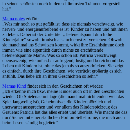
in seinen schönsten noch in den schlimmsten Träumen vorgestellt
hat.“
Mama notes
erklärt:
„Was mir noch so gut gefällt ist, dass sie niemals verschweigt, wie
nerven- und energieaufreibend es ist, Kinder zu haben und mit ihnen
zu leben. Dabei ist der Untertitel „Tiefenentspannt durch die
Kinderjahre“ sowohl ironisch als auch ernst zu verstehen. Obwohl
sie manchmal ins Schwitzen kommt, wirkt ihre Erzählstimme doch
immer, wie eine eigentlich durch nichts zu erschüttende
tiefenentspannte Mama. Was so schön ist: Patricia verschweigt
ebensowenig, wie unfassbar aufregend, lustig und bereichernd das
Leben mit Kindern ist, ohne das jemals so auszudrücken. Sie zeigt
es einfach, durch ihre Geschichten, wie verrückt großartig es sich
anfühlt. Das liebe ich an ihren Geschichten so sehr.“
Mamas Kind
findet sich in den Geschichten oft wieder:
„Ich erkenne mich bzw. meine Kinder auch oft in den Geschichten
wieder. Ob Spielenachmittage (die manchmal nicht enden weil das
Spiel langweilig ist), Geheimnisse, die Kinder plötzlich und
unerwartet aussprechen und vor allem das Kinderspielzeug des
Grauens: Patricia hat das alles erlebt und überlebt. Wie macht sie das
nur? Sicher mit einer stattlichen Portion Selbstironie, die mich auch
beim Lesen ständig begleitete“