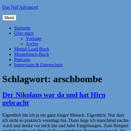
Zum
Das Nuf Advanced
Inhalt
springen
Menü
Startseite
Über mich
Vorträge
Archiv
Mental Load-Buch
Musterbruch-Buch
Podcasts
Impressum & Datenschutz
Schlagwort:
arschbombe
Der Nikolaus war da und hat Hirn
gebracht
Eigentlich bin ich ja ein ganz kluger Mensch. Eigentlich. Nur dass
ich nicht so praktisch veranlagt bin. Dann liege ich manchmal nachts
wach und denke vor mich hin und habe Eingebungen. Zum Beispiel
neulich dachte ich über all die wunderbaren Rezensionen nach, die