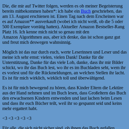
Die, die mir auf Twitter folgen, werden es ob meiner Begeisterung
bereits mitbekommen haben*: ich habe ein
Buch
geschrieben, das
am 13. August erschienen ist. Einen Tag nach dem Erscheinen war
es auf Amazon** ausverkauft (wobei ich nicht weiß, ob die 5 oder
500 Exemplare vorrätig hatten). Aktueller Amazon Bestseller-Rang
Platz 16. Ich kenne mich nicht so genau mit den
Amazon Algorithmen aus, aber ich denke, das ist schon ganz gut
und freut mich deswegen wahnsinnig.
Möglich ist das nur durch euch, werte Leserinnen und Leser und das
meine ich sehr ernst: vielen, vielen Dank! Danke für die
Unterstützung, Danke für das viele Lob, danke, dass ihr mir Bilder
schickt, wo ihr das Buch lest, wo ihr es im Buchladen seht, wem ihr
es vorlest und für die Rückmeldungen, an welchen Stellen ihr lacht.
Es ist für mich wirklich, wirklich toll und überwältigend.
Es ist für mich bewegend zu hören, dass Kinder Eltern die Lektüre
aus der Hand nehmen und im Buch lesen, dass Großeltern das Buch
den erwachsenen Kindern entwenden und laut lachen beim Lesen
und dass ihr euch Bücher teilt, weil ihr so gespannt seid und keins
mehr ergattert habt.
<3 <3 <3 <3 <3
Für alle, die sich nicht sicher sind, ob ihnen das Buch gefallen