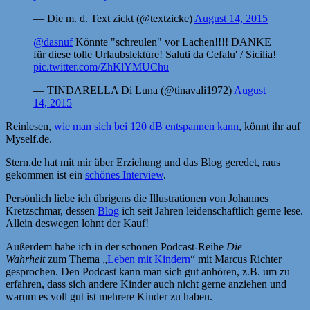
— Die m. d. Text zickt (@textzicke)
August 14, 2015
@dasnuf
Könnte "schreulen" vor Lachen!!!! DANKE
für diese tolle Urlaubslektüre! Saluti da Cefalu' / Sicilia!
pic.twitter.com/ZhKlYMUChu
— TINDARELLA Di Luna (@tinavali1972)
August
14, 2015
Reinlesen,
wie man sich bei 120 dB entspannen kann
, könnt ihr auf
Myself.de.
Stern.de hat mit mir über Erziehung und das Blog geredet, raus
gekommen ist ein
schönes Interview
.
Persönlich liebe ich übrigens die Illustrationen von Johannes
Kretzschmar, dessen
Blog
ich seit Jahren leidenschaftlich gerne lese.
Allein deswegen lohnt der Kauf!
Außerdem habe ich in der schönen Podcast-Reihe
Die
Wahrheit
zum Thema „
Leben mit Kindern
“ mit Marcus Richter
gesprochen. Den Podcast kann man sich gut anhören, z.B. um zu
erfahren, dass sich andere Kinder auch nicht gerne anziehen und
warum es voll gut ist mehrere Kinder zu haben.