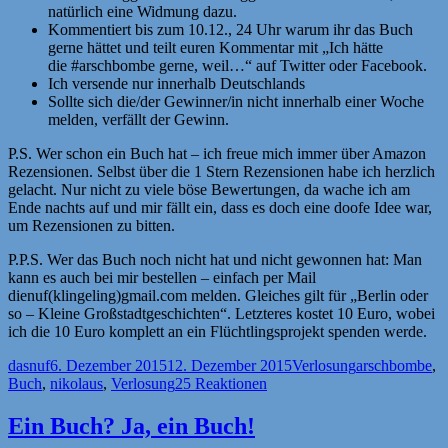
natürlich eine Widmung dazu.
Kommentiert bis zum 10.12., 24 Uhr warum ihr das Buch
gerne hättet und teilt euren Kommentar mit „Ich hätte
die #arschbombe gerne, weil…“ auf Twitter oder Facebook.
Ich versende nur innerhalb Deutschlands
Sollte sich die/der Gewinner/in nicht innerhalb einer Woche
melden, verfällt der Gewinn.
P.S. Wer schon ein Buch hat – ich freue mich immer über Amazon
Rezensionen. Selbst über die 1 Stern Rezensionen habe ich herzlich
gelacht. Nur nicht zu viele böse Bewertungen, da wache ich am
Ende nachts auf und mir fällt ein, dass es doch eine doofe Idee war,
um Rezensionen zu bitten.
P.P.S. Wer das Buch noch nicht hat und nicht gewonnen hat: Man
kann es auch bei mir bestellen – einfach per Mail
dienuf(klingeling)gmail.com melden. Gleiches gilt für „Berlin oder
so – Kleine Großstadtgeschichten“. Letzteres kostet 10 Euro, wobei
ich die 10 Euro komplett an ein Flüchtlingsprojekt spenden werde.
Autor
Veröffentlicht
Kategorien
Schlagwörter
dasnuf
6. Dezember 2015
12. Dezember 2015
Verlosung
arschbombe
,
am
Buch
,
nikolaus
,
Verlosung
25 Reaktionen
Ein Buch? Ja, ein Buch!