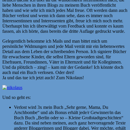
liebe Menschen in ihren Blogs zu meinem Buch veröffentlicht
haben und wie sehr ich mich jedes Mal freue. Oft werden dann auch
Bücher verlost und wenn ich dann sehe, dass es immer noch
Interessentinnen und Interessenten gibt, freue ich mich noch mehr.
Überhaupt bin ich überwältigt vom Feedback und konnte es kaum
fassen, als ich hörte, dass bereits die dritte Auflage gedruckt wurde.
Gelegentlich bekomme ich Mails und man bittet mich um
persönliche Widmungen und jede Mail verrät mir ein liebenswertes
Detail aus dem Leben der schreibenden Person. Ich signiere Bücher
für erwachsene Kinder, die selbst Eltern geworden sind, für
Ehefrauen, Freundinnen, Väter in Elternzeit und für Kolleginnen.
Und da plötzlich – zing! – kam mir der Gedanke! Ich könnte doch
auch mal ein Buch verlosen. Oder drei!
Ja und das tue ich jetzt auch! Zum Nikolaus!
Und so geht es:
Verlost wird 3x mein Buch „Sehr gerne, Mama, Du
Arschbombe“ und als Bonus erhält jede/r Gewinner/in das
Buch Buch „Berlin oder so – Kleine Großstadtgeschichten“
dazu. Da sind neben meinen, auch ganz hervorragende Texte
anderer Bloggerinnen und Blogger dabei. Wer möchte, erhält