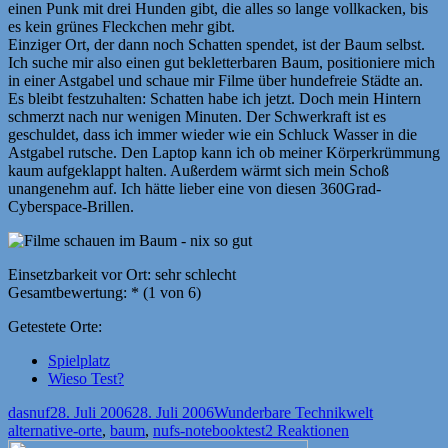
einen Punk mit drei Hunden gibt, die alles so lange vollkacken, bis
es kein grünes Fleckchen mehr gibt.
Einziger Ort, der dann noch Schatten spendet, ist der Baum selbst.
Ich suche mir also einen gut bekletterbaren Baum, positioniere mich
in einer Astgabel und schaue mir Filme über hundefreie Städte an.
Es bleibt festzuhalten: Schatten habe ich jetzt. Doch mein Hintern
schmerzt nach nur wenigen Minuten. Der Schwerkraft ist es
geschuldet, dass ich immer wieder wie ein Schluck Wasser in die
Astgabel rutsche. Den Laptop kann ich ob meiner Körperkrümmung
kaum aufgeklappt halten. Außerdem wärmt sich mein Schoß
unangenehm auf. Ich hätte lieber eine von diesen 360Grad-
Cyberspace-Brillen.
Einsetzbarkeit vor Ort: sehr schlecht
Gesamtbewertung: * (1 von 6)
Getestete Orte:
Spielplatz
Wieso Test?
Autor
Veröffentlicht
Kategorien
Schlagwört
dasnuf
28. Juli 2006
28. Juli 2006
Wunderbare Technikwelt
am
alternative-orte
,
baum
,
nufs-notebooktest
2 Reaktionen