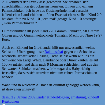
2.0 Gourmets der Extraklasse geworden. Sie ernähren sich
ausschließlich von getrockneten Tomaten, Oliven und echtem
Parmaschinken. Ich habe aus Kostengründen mal versucht
italienischen Landschinken auf den Essenstisch zu stellen. Kind 2.0
hat daraufhin zu Kind 1.0 „iech mal“ gesagt. Kind 1.0 bestätigte
„Kein Parmaschinken!“.
Durchschnittlich ißt jedes Kind 270 Gramm Schinken, 50 Gramm
Oliven und 66 Gramm getrocknete Tomaten. Macht pro Nase 19,97
Euro.
Auch ein Einkauf im Großhandel hilft nur unwesentlich weiter.
Selbst die Überlegung unser
Balkonschaf
gegen ein Schwein zu
wechseln, schafft keine Lösung. Denn selbst wenn wir uns ein
Schweinchen Large White, Landrance oder Duroc kaufen, es auf
150 kg mästen und dann nach 9 Monaten schlachten und aus den
Schwarten Schinken machen, würde sogar das Baby richtig
feststellen, dass es sich trotzdem nicht um echten Parmaschinken
handelt.
Wann und in welchem Ausmaß in Zukunft gebloggt werden kann,
ist deswegen ungewiß.
Autor
Veröffentlicht
Kategorien
Schlagwörter
dasnuf
12. Januar 2009
Kinder Kinder
bloggen
,
ernährung
,
kinder
8
am
Reaktionen