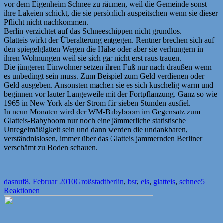
vor dem Eigenheim Schnee zu räumen, weil die Gemeinde sonst
ihre Lakeien schickt, die sie persönlich auspeitschen wenn sie dieser
Pflicht nicht nachkommen.
Berlin verzichtet auf das Schneeschippen nicht grundlos.
Glatteis wirkt der Überalterung entgegen. Rentner brechen sich auf
den spiegelglatten Wegen die Hälse oder aber sie verhungern in
ihren Wohnungen weil sie sich gar nicht erst raus trauen.
Die jüngeren Einwohner setzen ihren Fuß nur nach draußen wenn
es unbedingt sein muss. Zum Beispiel zum Geld verdienen oder
Geld ausgeben. Ansonsten machen sie es sich kuschelig warm und
beginnen vor lauter Langeweile mit der Fortpflanzung. Ganz so wie
1965 in New York als der Strom für sieben Stunden ausfiel.
In neun Monaten wird der WM-Babyboom im Gegensatz zum
Glatteis-Babyboom nur noch eine jämmerliche statistische
Unregelmäßigkeit sein und dann werden die undankbaren,
verständnislosen, immer über das Glatteis jammernden Berliner
verschämt zu Boden schauen.
Autor
Veröffentlicht
Kategorien
Schlagwörter
dasnuf
8. Februar 2010
Großstadt
berlin
,
bsr
,
eis
,
glatteis
,
schnee
5
am
Reaktionen