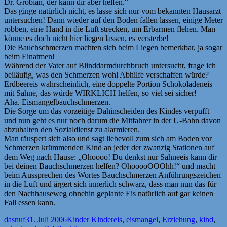
Dr. Grobian, der kann dir aber helfen.“
Das ginge natürlich nicht, es lasse sich nur vom bekannten Hausarzt
untersuchen! Dann wieder auf den Boden fallen lassen, einige Meter
robben, eine Hand in die Luft strecken, um Erbarmen flehen. Man
könne es doch nicht hier liegen lassen, es versterbe!
Die Bauchschmerzen machten sich beim Liegen bemerkbar, ja sogar
beim Einatmen!
Während der Vater auf Blinddarmdurchbruch untersucht, frage ich
beiläufig, was den Schmerzen wohl Abhilfe verschaffen würde?
Erdbeereis wahrscheinlich, eine doppelte Portion Schokoladeneis
mit Sahne, das würde WIRKLICH helfen, so viel sei sicher!
Aha. Eismangelbauchschmerzen.
Die Sorge um das vorzeitige Dahinscheiden des Kindes verpufft
und nun geht es nur noch darum die Mitfahrer in der U-Bahn davon
abzuhalten den Sozialdienst zu alarmieren.
Man räuspert sich also und sagt liebevoll zum sich am Boden vor
Schmerzen krümmenden Kind an jeder der zwanzig Stationen auf
dem Weg nach Hause: „Ohoooo! Du denkst nur Sahneeis kann dir
bei deinen Bauchschmerzen helfen? OhooooOOOhh!“ und macht
beim Aussprechen des Wortes Bauchschmerzen Anführungszeichen
in die Luft und ärgert sich innerlich schwarz, dass man nun das für
den Nachhauseweg ohnehin geplante Eis natürlich auf gar keinen
Fall essen kann.
Autor
Veröffentlicht
Kategorien
Schlagwörter
dasnuf
31. Juli 2006
Kinder Kinder
eis
,
eismangel
,
Erziehung
,
kind
,