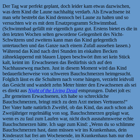
Der Tag war perfekt geplant, doch leider kam etwas dazwischen,
was dem Kind die Laune nachhaltig verdarb. Als Erwachsene ist
man sehr bestrebt das Kind dennoch bei Laune zu halten und so
versuchten wir es mit dem Ersatzprogramm Schwimmbad.
(Schwimmbad gefällt mir eigentlich ganz gut. Erstens bietet es die in
den letzten Wochen selten gewordene Gelegenheit des Nicht-
Schwitzens und zweitens kann man das Kind gelegentlich
untertauchen und das Ganze nach einem Zufall aussehen lassen.)
Während das Kind nach drei Stunden im eiskalten Becken
zähneklappernd mit blauen Lippen beschwört ihm sei kein Stück
kalt, keimt im Erwachsenen das Bedürfnis sich auf den
Nachhauseweg machen. Just in diesem Moment wird das Kind
bedauerlicherweise von schweren Bauchschmerzen heimgesucht.
Folglich lässt es die Schultern nach vorne hängen, verzieht leidvoll
das Gesicht und wandelt zehn Meter hinter den Erwachsenen als sei
es direkt aus
Night of the Living Dead
entsprungen. Dabei jolt es:
„Ihr gemeinen Erwachsenen, ich habe so schreckliche
Bauchschmerzen, bringt mich zu dem Arzt meines Vertrauens!“
Der Vater hatte natürlich Zweifel, ob das Kind, das auch schon als
Zweijähriger regelmäßig von sog. Bauchschmerzen geplagt war,
wenn es zu faul zum Laufen war, nicht doch ausnahmsweise echte
Bauchschmerzen hätte. Ich sage zum Kind: „Wenn du so schlimme
Bauchschmerzen hast, dann müssen wir ins Krankenhaus, dein
Kinderarzt hat frei am Wochenende, im Krankenhaus hats nur den