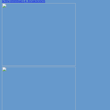
am
schwimmbad
14 Reaktionen