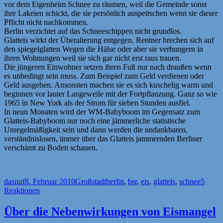
vor dem Eigenheim Schnee zu räumen, weil die Gemeinde sonst
ihre Lakeien schickt, die sie persönlich auspeitschen wenn sie dieser
Pflicht nicht nachkommen.
Berlin verzichtet auf das Schneeschippen nicht grundlos.
Glatteis wirkt der Überalterung entgegen. Rentner brechen sich auf
den spiegelglatten Wegen die Hälse oder aber sie verhungern in
ihren Wohnungen weil sie sich gar nicht erst raus trauen.
Die jüngeren Einwohner setzen ihren Fuß nur nach draußen wenn
es unbedingt sein muss. Zum Beispiel zum Geld verdienen oder
Geld ausgeben. Ansonsten machen sie es sich kuschelig warm und
beginnen vor lauter Langeweile mit der Fortpflanzung. Ganz so wie
1965 in New York als der Strom für sieben Stunden ausfiel.
In neun Monaten wird der WM-Babyboom im Gegensatz zum
Glatteis-Babyboom nur noch eine jämmerliche statistische
Unregelmäßigkeit sein und dann werden die undankbaren,
verständnislosen, immer über das Glatteis jammernden Berliner
verschämt zu Boden schauen.
Autor
Veröffentlicht
Kategorien
Schlagwörter
dasnuf
8. Februar 2010
Großstadt
berlin
,
bsr
,
eis
,
glatteis
,
schnee
5
am
Reaktionen
Über die Nebenwirkungen von Eismangel