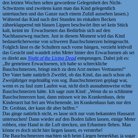
den letzten Wochen selten gewordene Gelegenheit des Nicht-
Schwitzens und zweitens kann man das Kind gelegentlich
untertauchen und das Ganze nach einem Zufall aussehen lassen.)
Während das Kind nach drei Stunden im eiskalten Becken
zähneklappernd mit blauen Lippen beschwört ihm sei kein Stück
kalt, keimt im Erwachsenen das Bedürfnis sich auf den
Nachhauseweg machen. Just in diesem Moment wird das Kind
bedauerlicherweise von schweren Bauchschmerzen heimgesucht.
Folglich lässt es die Schultern nach vorne hängen, verzieht leidvoll
das Gesicht und wandelt zehn Meter hinter den Erwachsenen als sei
es direkt aus
Night of the Living Dead
entsprungen. Dabei jolt es:
„Ihr gemeinen Erwachsenen, ich habe so schreckliche
Bauchschmerzen, bringt mich zu dem Arzt meines Vertrauens!“
Der Vater hatte natürlich Zweifel, ob das Kind, das auch schon als
Zweijähriger regelmäßig von sog. Bauchschmerzen geplagt war,
wenn es zu faul zum Laufen war, nicht doch ausnahmsweise echte
Bauchschmerzen hätte. Ich sage zum Kind: „Wenn du so schlimme
Bauchschmerzen hast, dann müssen wir ins Krankenhaus, dein
Kinderarzt hat frei am Wochenende, im Krankenhaus hats nur den
Dr. Grobian, der kann dir aber helfen.“
Das ginge natürlich nicht, es lasse sich nur vom bekannten Hausarzt
untersuchen! Dann wieder auf den Boden fallen lassen, einige Meter
robben, eine Hand in die Luft strecken, um Erbarmen flehen. Man
könne es doch nicht hier liegen lassen, es versterbe!
Die Bauchschmerzen machten sich beim Liegen bemerkbar, ja sogar