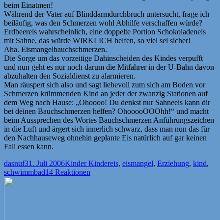
beim Einatmen!
Während der Vater auf Blinddarmdurchbruch untersucht, frage ich
beiläufig, was den Schmerzen wohl Abhilfe verschaffen würde?
Erdbeereis wahrscheinlich, eine doppelte Portion Schokoladeneis
mit Sahne, das würde WIRKLICH helfen, so viel sei sicher!
Aha. Eismangelbauchschmerzen.
Die Sorge um das vorzeitige Dahinscheiden des Kindes verpufft
und nun geht es nur noch darum die Mitfahrer in der U-Bahn davon
abzuhalten den Sozialdienst zu alarmieren.
Man räuspert sich also und sagt liebevoll zum sich am Boden vor
Schmerzen krümmenden Kind an jeder der zwanzig Stationen auf
dem Weg nach Hause: „Ohoooo! Du denkst nur Sahneeis kann dir
bei deinen Bauchschmerzen helfen? OhooooOOOhh!“ und macht
beim Aussprechen des Wortes Bauchschmerzen Anführungszeichen
in die Luft und ärgert sich innerlich schwarz, dass man nun das für
den Nachhauseweg ohnehin geplante Eis natürlich auf gar keinen
Fall essen kann.
Autor
Veröffentlicht
Kategorien
Schlagwörter
dasnuf
31. Juli 2006
Kinder Kinder
eis
,
eismangel
,
Erziehung
,
kind
,
am
schwimmbad
14 Reaktionen