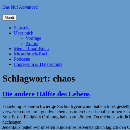
Zum
Das Nuf Advanced
Inhalt
springen
Menü
Startseite
Über mich
Vorträge
Archiv
Mental Load-Buch
Musterbruch-Buch
Podcasts
Impressum & Datenschutz
Schlagwort:
chaos
Die andere Hälfte des Lebens
Erziehung ist eine schwierige Sache. Irgendwann habe ich festgestellt
verwerfen oder um irgendwelchen absurden Gesellschaftsnormen zu 
So z.B. die Fähigkeit Ordnung halten zu können. Da reicht es wirklic
nachsagen.
Jedenfalls halten wir unseren Kindern selbstverständlich täglich de