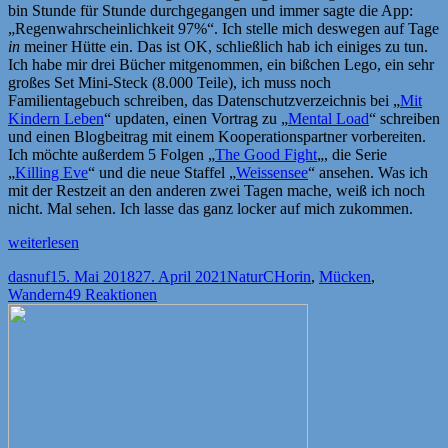
bin Stunde für Stunde durchgegangen und immer sagte die App:
„Regenwahrscheinlichkeit 97%“. Ich stelle mich deswegen auf Tage
in
meiner Hütte ein. Das ist OK, schließlich hab ich einiges zu tun.
Ich habe mir drei Bücher mitgenommen, ein bißchen Lego, ein sehr
großes Set Mini-Steck (8.000 Teile), ich muss noch
Familientagebuch schreiben, das Datenschutzverzeichnis bei „
Mit
Kindern Leben
“ updaten, einen Vortrag zu „
Mental Load
“ schreiben
und einen Blogbeitrag mit einem Kooperationspartner vorbereiten.
Ich möchte außerdem 5 Folgen „
The Good Fight
„, die Serie
„
Killing Eve
“ und die neue Staffel „
Weissensee
“ ansehen. Was ich
mit der Restzeit an den anderen zwei Tagen mache, weiß ich noch
nicht. Mal sehen. Ich lasse das ganz locker auf mich zukommen.
„Die
weiterlesen
Mücken,
Autor
Veröffentlicht
Kategorien
Schlagwörter
dasnuf
15. Mai 2018
27. April 2021
Natur
CHorin
,
Mücken
,
der
am
Wandern
49 Reaktionen
Freizeitstress,
die
Wanderung“