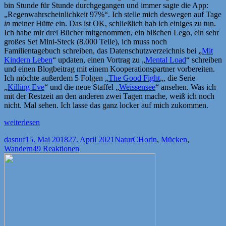
bin Stunde für Stunde durchgegangen und immer sagte die App:
„Regenwahrscheinlichkeit 97%“. Ich stelle mich deswegen auf Tage
in
meiner Hütte ein. Das ist OK, schließlich hab ich einiges zu tun.
Ich habe mir drei Bücher mitgenommen, ein bißchen Lego, ein sehr
großes Set Mini-Steck (8.000 Teile), ich muss noch
Familientagebuch schreiben, das Datenschutzverzeichnis bei „
Mit
Kindern Leben
“ updaten, einen Vortrag zu „
Mental Load
“ schreiben
und einen Blogbeitrag mit einem Kooperationspartner vorbereiten.
Ich möchte außerdem 5 Folgen „
The Good Fight
„, die Serie
„
Killing Eve
“ und die neue Staffel „
Weissensee
“ ansehen. Was ich
mit der Restzeit an den anderen zwei Tagen mache, weiß ich noch
nicht. Mal sehen. Ich lasse das ganz locker auf mich zukommen.
„Die
weiterlesen
Mücken,
Autor
Veröffentlicht
Kategorien
Schlagwörter
dasnuf
15. Mai 2018
27. April 2021
Natur
CHorin
,
Mücken
,
der
am
Wandern
49 Reaktionen
Freizeitstress,
die
Wanderung“