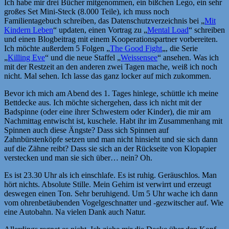
Ich habe mir drei Bücher mitgenommen, ein bißchen Lego, ein sehr
großes Set Mini-Steck (8.000 Teile), ich muss noch
Familientagebuch schreiben, das Datenschutzverzeichnis bei „
Mit
Kindern Leben
“ updaten, einen Vortrag zu „
Mental Load
“ schreiben
und einen Blogbeitrag mit einem Kooperationspartner vorbereiten.
Ich möchte außerdem 5 Folgen „
The Good Fight
„, die Serie
„
Killing Eve
“ und die neue Staffel „
Weissensee
“ ansehen. Was ich
mit der Restzeit an den anderen zwei Tagen mache, weiß ich noch
nicht. Mal sehen. Ich lasse das ganz locker auf mich zukommen.
Bevor ich mich am Abend des 1. Tages hinlege, schüttle ich meine
Bettdecke aus. Ich möchte sichergehen, dass ich nicht mit der
Badspinne (oder eine ihrer Schwestern oder Kinder), die mir am
Nachmittag entwischt ist, kuschele. Habt ihr im Zusammenhang mit
Spinnen auch diese Ängste? Dass sich Spinnen auf
Zahnbürstenköpfe setzen und man nicht hinsieht und sie sich dann
auf die Zähne reibt? Dass sie sich an der Rückseite von Klopapier
verstecken und man sie sich über… nein? Oh.
Es ist 23.30 Uhr als ich einschlafe. Es ist ruhig. Geräuschlos. Man
hört nichts. Absolute Stille. Mein Gehirn ist verwirrt und erzeugt
deswegen einen Ton. Sehr beruhigend. Um 5 Uhr wache ich dann
vom ohrenbetäubenden Vogelgeschnatter und -gezwitscher auf. Wie
eine Autobahn. Na vielen Dank auch Natur.