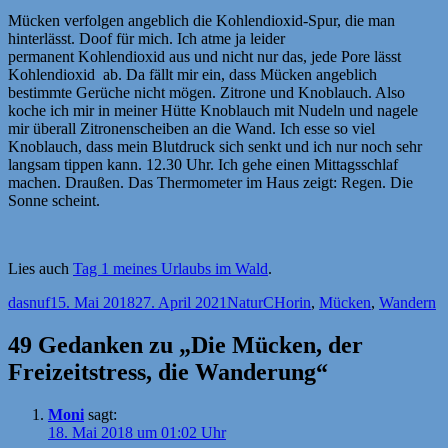
Mücken verfolgen angeblich die Kohlendioxid-Spur, die man
hinterlässt. Doof für mich. Ich atme ja leider
permanent Kohlendioxid aus und nicht nur das, jede Pore lässt
Kohlendioxid ab. Da fällt mir ein, dass Mücken angeblich
bestimmte Gerüche nicht mögen. Zitrone und Knoblauch. Also
koche ich mir in meiner Hütte Knoblauch mit Nudeln und nagele
mir überall Zitronenscheiben an die Wand. Ich esse so viel
Knoblauch, dass mein Blutdruck sich senkt und ich nur noch sehr
langsam tippen kann. 12.30 Uhr. Ich gehe einen Mittagsschlaf
machen. Draußen. Das Thermometer im Haus zeigt: Regen. Die
Sonne scheint.
Lies auch
Tag 1 meines Urlaubs im Wald
.
Autor
Veröffentlicht
Kategorien
Schlagwörter
dasnuf
15. Mai 2018
27. April 2021
Natur
CHorin
,
Mücken
,
Wandern
am
49 Gedanken zu „Die Mücken, der
Freizeitstress, die Wanderung“
Moni
sagt:
18. Mai 2018 um 01:02 Uhr