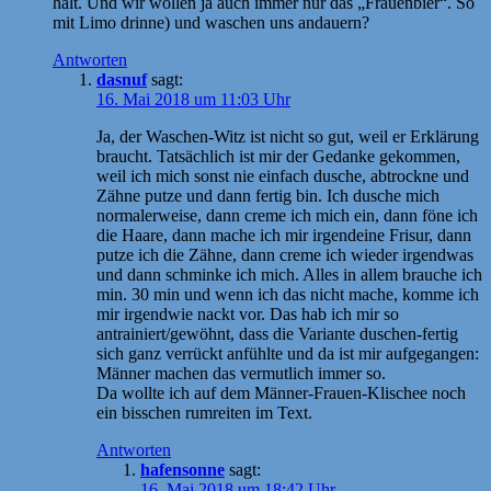
halt. Und wir wollen ja auch immer nur das „Frauenbier“. So
mit Limo drinne) und waschen uns andauern?
Antworten
dasnuf
sagt:
16. Mai 2018 um 11:03 Uhr
Ja, der Waschen-Witz ist nicht so gut, weil er Erklärung
braucht. Tatsächlich ist mir der Gedanke gekommen,
weil ich mich sonst nie einfach dusche, abtrockne und
Zähne putze und dann fertig bin. Ich dusche mich
normalerweise, dann creme ich mich ein, dann föne ich
die Haare, dann mache ich mir irgendeine Frisur, dann
putze ich die Zähne, dann creme ich wieder irgendwas
und dann schminke ich mich. Alles in allem brauche ich
min. 30 min und wenn ich das nicht mache, komme ich
mir irgendwie nackt vor. Das hab ich mir so
antrainiert/gewöhnt, dass die Variante duschen-fertig
sich ganz verrückt anfühlte und da ist mir aufgegangen:
Männer machen das vermutlich immer so.
Da wollte ich auf dem Männer-Frauen-Klischee noch
ein bisschen rumreiten im Text.
Antworten
hafensonne
sagt:
16. Mai 2018 um 18:42 Uhr