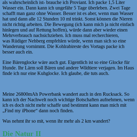
als wahrscheinlich ist- brauche ich Proviant. Ich packe 1,5 Liter
Wasser ein. Dann kann ich ungefähr 5 Tage überleben. Zwei Tage
schafft man ganz ohne Wasser. Besser ist es aber, wenn man Wasser
hat und dann alle 12 Stunden 10 ml trinkt. Sonst können die Nieren
nicht richtig arbeiten. Die Bewegung (ich kann mich ja nicht einfach
hinlegen und auf Rettung hoffen), würde dann aber wieder einen
Mehrverbrauch nachsichziehen. Ich muss mal recherchieren,
was Rüdiger Nehberg empfehlen würde, wenn man sich so eine
Wanderung vornimmt. Die Kohlrabireste des Vortags packe ich
besser auch ein.
Eine Bärenglocke wäre auch gut. Eigentlich ist so eine Glocke für
Hunde. Ihr Lärm soll Bären und andere Wildtiere verjagen. Im Haus
finde ich nur eine Kuhglocke. Ich glaube, die tuts auch.
Meine
26800mAh Powerbank wandert auch in den Rucksack. So
kann ich der Nachwelt noch wichtige Botschaften aufnehmen, wenn
ich es doch nicht mehr schaffe und bestimmt kann man mich mit
„Find my iPhone“ dann noch finden.
Was nehmt ihr so mit, wenn ihr mehr als 2 km wandert?
Die Natur II