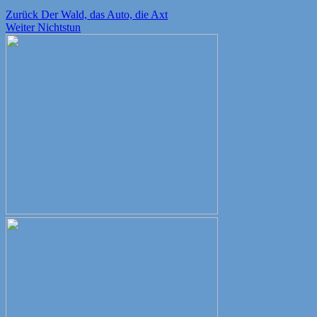
Beitragsnavigation
Vorheriger
Zurück
Der Wald, das Auto, die Axt
Nächster
Beitrag:
Weiter
Nichtstun
Beitrag: