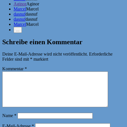
Aginor
Aginor
Marcel
Marcel
dasnuf
dasnuf
dasnuf
dasnuf
Marcel
Marcel
Weniger
…
Erwähnungen
zeigen
Schreibe einen Kommentar
Deine E-Mail-Adresse wird nicht veröffentlicht.
Erforderliche
Felder sind mit
*
markiert
Kommentar
*
Name
*
E-Mail-Adresse
*