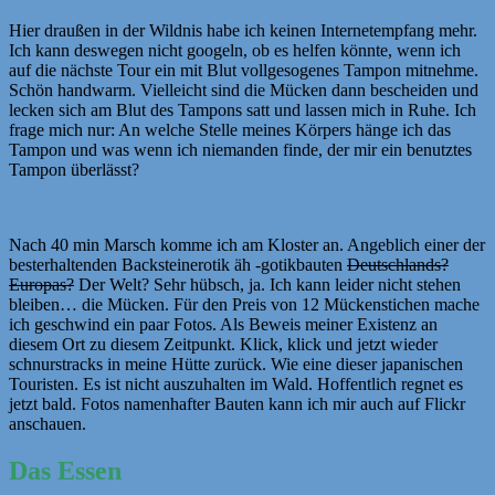
Hier draußen in der Wildnis habe ich keinen Internetempfang mehr.
Ich kann deswegen nicht googeln, ob es helfen könnte, wenn ich
auf die nächste Tour ein mit Blut vollgesogenes Tampon mitnehme.
Schön handwarm. Vielleicht sind die Mücken dann bescheiden und
lecken sich am Blut des Tampons satt und lassen mich in Ruhe. Ich
frage mich nur: An welche Stelle meines Körpers hänge ich das
Tampon und was wenn ich niemanden finde, der mir ein benutztes
Tampon überlässt?
Nach 40 min Marsch komme ich am Kloster an. Angeblich einer der
besterhaltenden Backsteinerotik äh -gotikbauten
Deutschlands?
Europas?
Der Welt? Sehr hübsch, ja. Ich kann leider nicht stehen
bleiben… die Mücken. Für den Preis von 12 Mückenstichen mache
ich geschwind ein paar Fotos. Als Beweis meiner Existenz an
diesem Ort zu diesem Zeitpunkt. Klick, klick und jetzt wieder
schnurstracks in meine Hütte zurück. Wie eine dieser japanischen
Touristen. Es ist nicht auszuhalten im Wald. Hoffentlich regnet es
jetzt bald. Fotos namenhafter Bauten kann ich mir auch auf Flickr
anschauen.
Das Essen