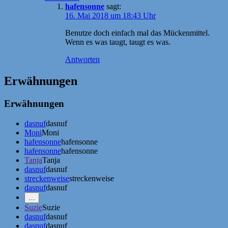
hafensonne
sagt:
16. Mai 2018 um 18:43 Uhr
Benutze doch einfach mal das Mückenmittel.
Wenn es was taugt, taugt es was.
Antworten
Erwähnungen
Erwähnungen
dasnuf
dasnuf
Moni
Moni
hafensonne
hafensonne
hafensonne
hafensonne
Tanja
Tanja
dasnuf
dasnuf
streckenweise
streckenweise
dasnuf
dasnuf
Mehr
…
Erwähnungen
Suzie
Suzie
zeigen
dasnuf
dasnuf
dasnuf
dasnuf