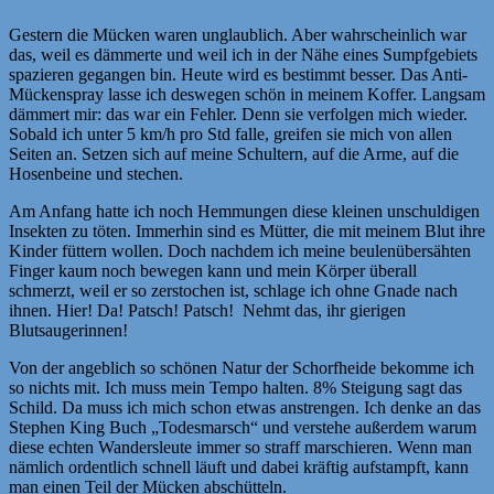
Gestern die Mücken waren unglaublich. Aber wahrscheinlich war
das, weil es dämmerte und weil ich in der Nähe eines Sumpfgebiets
spazieren gegangen bin. Heute wird es bestimmt besser. Das Anti-
Mückenspray lasse ich deswegen schön in meinem Koffer. Langsam
dämmert mir: das war ein Fehler. Denn sie verfolgen mich wieder.
Sobald ich unter 5 km/h pro Std falle, greifen sie mich von allen
Seiten an. Setzen sich auf meine Schultern, auf die Arme, auf die
Hosenbeine und stechen.
Am Anfang hatte ich noch Hemmungen diese kleinen unschuldigen
Insekten zu töten. Immerhin sind es Mütter, die mit meinem Blut ihre
Kinder füttern wollen. Doch nachdem ich meine beulenübersähten
Finger kaum noch bewegen kann und mein Körper überall
schmerzt, weil er so zerstochen ist, schlage ich ohne Gnade nach
ihnen. Hier! Da! Patsch! Patsch! Nehmt das, ihr gierigen
Blutsaugerinnen!
Von der angeblich so schönen Natur der Schorfheide bekomme ich
so nichts mit. Ich muss mein Tempo halten. 8% Steigung sagt das
Schild. Da muss ich mich schon etwas anstrengen. Ich denke an das
Stephen King Buch „Todesmarsch
“ und verstehe außerdem warum
diese echten Wandersleute immer so straff marschieren. Wenn man
nämlich ordentlich schnell läuft und dabei kräftig aufstampft, kann
man einen Teil der Mücken abschütteln.