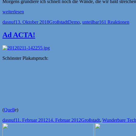
Morgens grundiere ich schnell noch die Wände, die wir bald streich
„Unteilbar-
weiterlesen
Demo“
Autor
Veröffentlicht
Kategorien
Schlagwörter
dasnuf
13. Oktober 2018
Großstadt
Demo
,
unteilbar
161 Reaktionen
am
Ad ACTA!
Schönster Plakatspruch:
(
Quell
e)
Autor
Veröffentlicht
Kategorien
dasnuf
11. Februar 2012
14. Februar 2012
Großstadt
,
Wunderbare Tech
am