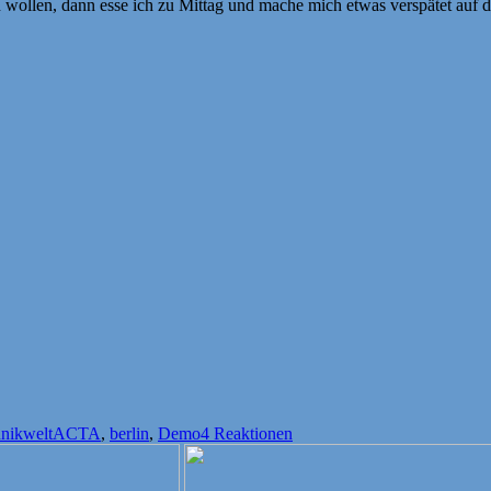
en wollen, dann esse ich zu Mittag und mache mich etwas verspätet au
Schlagwörter
nikwelt
ACTA
,
berlin
,
Demo
4 Reaktionen