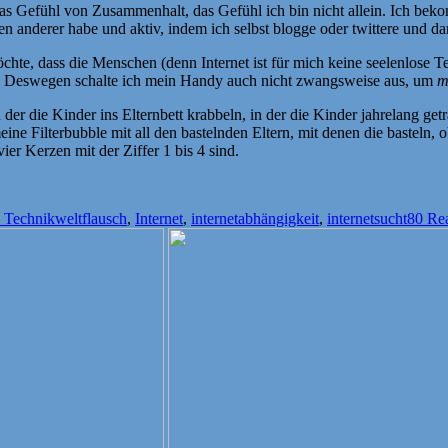
das Gefühl von Zusammenhalt, das Gefühl ich bin nicht allein. Ich bek
en anderer habe und aktiv, indem ich selbst blogge oder twittere und da
hte, dass die Menschen (denn Internet ist für mich keine seelenlose T
. Deswegen schalte ich mein Handy auch nicht zwangsweise aus, um
m
in der die Kinder ins Elternbett krabbeln, in der die Kinder jahrelang ge
ine Filterbubble mit all den bastelnden Eltern, mit denen die basteln,
vier Kerzen mit der Ziffer 1 bis 4 sind.
Schlagwörter
 Technikwelt
flausch
,
Internet
,
internetabhängigkeit
,
internetsucht
80 Re