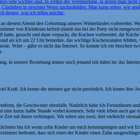
ltern sehr wichtig sind. In Zeiten der Vereinzelung, in denen man nich
eit, Clanleben in gewisser Weise nachzubilden. Man kann sehen, wie an
il dessen, was ich teilen möchte.
 an diesem Abend den Geburtstag unseres Winterkindes vorbereitet. We
derzimmer von Kleinkram befreit (damit das bei der Party nicht rumge
 hatte, gesucht und dann verpackt, die Kuchen vorbereitet, die Küch
und als ich um 22 Uhr bemerkte, das wichtige Kuchenzutaten fehlten, wa
musste. Wäre – gäbe es nicht das Internet. So konnte ich ein bisschen 
r.
nung, in unserer Beziehung immer noch jemand mit dabei ist: das Intern
l Kraft. Ich kenne die meisten gar nicht persönlich. Ich kenne ihre Av
ntfernt, die Geschwister ebenfalls. Natürlich habe ich Freundinnen un
eine kurze halbe Stunde vorbei kommen. Sehr viele leben auch gar nich
 Zeit mit ihnen verbringen. Wir sehen uns zwei, drei vielleicht vierma
klichsten bin ich wenn zehn Kinder um mich herumspringen und wir E
rzimmer bedeutet, dass sich eines der Kinder einen Zahn ausgeschlagen