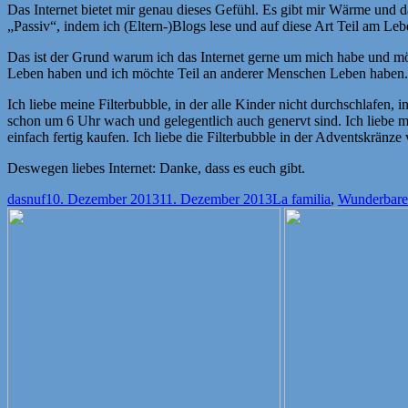
Das Internet bietet mir genau dieses Gefühl. Es gibt mir Wärme und 
„Passiv“, indem ich (Eltern-)Blogs lese und auf diese Art Teil am Leb
Das ist der Grund warum ich das Internet gerne um mich habe und möc
Leben haben und ich möchte Teil an anderer Menschen Leben haben
Ich liebe meine Filterbubble, in der alle Kinder nicht durchschlafen, 
schon um 6 Uhr wach und gelegentlich auch genervt sind. Ich liebe me
einfach fertig kaufen. Ich liebe die Filterbubble in der Adventskränze 
Deswegen liebes Internet: Danke, dass es euch gibt.
Autor
Veröffentlicht
Kategorien
dasnuf
10. Dezember 2013
11. Dezember 2013
La familia
,
Wunderbare
am