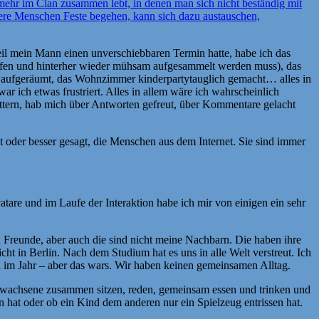
t mehr im Clan zusammen lebt, in denen man sich nicht beständig mit
dere Menschen Feste begehen, kann sich dazu austauschen,
il mein Mann einen unverschiebbaren Termin hatte, habe ich das
worfen und hinterher wieder mühsam aufgesammelt werden muss), das
e aufgeräumt, das Wohnzimmer kinderpartytauglich gemacht… alles in
r ich etwas frustriert. Alles in allem wäre ich wahrscheinlich
twittern, hab mich über Antworten gefreut, über Kommentare gelacht
et oder besser gesagt, die Menschen aus dem Internet. Sie sind immer
atare und im Laufe der Interaktion habe ich mir von einigen ein sehr
d Freunde, aber auch die sind nicht meine Nachbarn. Die haben ihre
t in Berlin. Nach dem Studium hat es uns in alle Welt verstreut. Ich
l im Jahr – aber das wars. Wir haben keinen gemeinsamen Alltag.
rwachsene zusammen sitzen, reden, gemeinsam essen und trinken und
 hat oder ob ein Kind dem anderen nur ein Spielzeug entrissen hat.