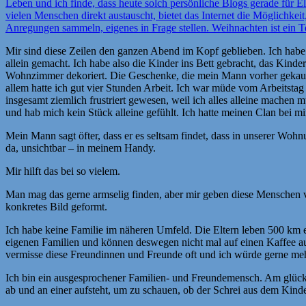
Leben und ich finde, dass heute solch persönliche Blogs gerade für E
vielen Menschen direkt austauscht, bietet das Internet die Möglichk
Anregungen sammeln, eigenes in Frage stellen. Weihnachten ist ein Te
Mir sind diese Zeilen den ganzen Abend im Kopf geblieben. Ich habe
allein gemacht. Ich habe also die Kinder ins Bett gebracht, das Kin
Wohnzimmer dekoriert. Die Geschenke, die mein Mann vorher gekauft
allem hatte ich gut vier Stunden Arbeit. Ich war müde vom Arbeitstag 
insgesamt ziemlich frustriert gewesen, weil ich alles alleine machen 
und hab mich kein Stück alleine gefühlt. Ich hatte meinen Clan bei mi
Mein Mann sagt öfter, dass er es seltsam findet, dass in unserer Woh
da, unsichtbar – in meinem Handy.
Mir hilft das bei so vielem.
Man mag das gerne armselig finden, aber mir geben diese Menschen vie
konkretes Bild geformt.
Ich habe keine Familie im näheren Umfeld. Die Eltern leben 500 km e
eigenen Familien und können deswegen nicht mal auf einen Kaffee auf 
vermisse diese Freundinnen und Freunde oft und ich würde gerne mehr
Ich bin ein ausgesprochener Familien- und Freundemensch. Am glüc
ab und an einer aufsteht, um zu schauen, ob der Schrei aus dem Kinde