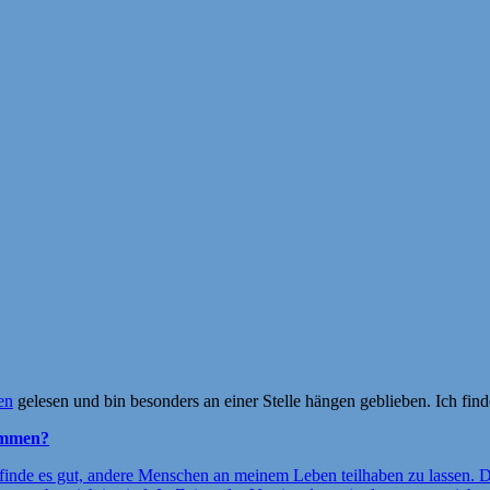
en
gelesen und bin besonders an einer Stelle hängen geblieben. Ich finde,
kommen?
h finde es gut, andere Menschen an meinem Leben teilhaben zu lassen. 