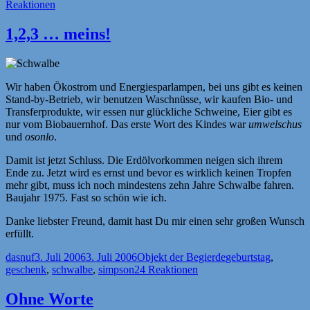
am
Reaktionen
1,2,3 … meins!
Wir haben Ökostrom und Energiesparlampen, bei uns gibt es keinen
Stand-by-Betrieb, wir benutzen Waschnüsse, wir kaufen Bio- und
Transferprodukte, wir essen nur glückliche Schweine, Eier gibt es
nur vom Biobauernhof. Das erste Wort des Kindes war
umwelschus
und
osonlo
.
Damit ist jetzt Schluss. Die Erdölvorkommen neigen sich ihrem
Ende zu. Jetzt wird es ernst und bevor es wirklich keinen Tropfen
mehr gibt, muss ich noch mindestens zehn Jahre Schwalbe fahren.
Baujahr 1975. Fast so schön wie ich.
Danke liebster Freund, damit hast Du mir einen sehr großen Wunsch
erfüllt.
Autor
Veröffentlicht
Kategorien
Schlagwörter
dasnuf
3. Juli 2006
3. Juli 2006
Objekt der Begierde
geburtstag
,
am
geschenk
,
schwalbe
,
simpson
24 Reaktionen
Ohne Worte