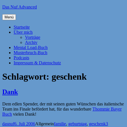
Zum
Das Nuf Advanced
Inhalt
springen
Menü
Startseite
Über mich
Vorträge
Archiv
Mental Load-Buch
Musterbruch-Buch
Podcasts
Impressum & Datenschutz
Schlagwort:
geschenk
Dank
Dem edlen Spender, der mit seinen guten Wünschen das italienische
Team ins Finale befördert hat, für das wunderbare
Thommie Bayer
Buch
vielen Dank!
Autor
Veröffentlicht
Kategorien
Schlagwörter
dasnuf
6. Juli 2006
Allgemein
familie
,
geburtstag
,
geschenk
3