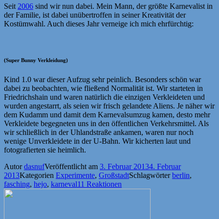
Seit
2006
sind wir nun dabei. Mein Mann, der größte Karnevalist in
der Familie, ist dabei unübertroffen in seiner Kreativität der
Kostümwahl. Auch dieses Jahr verneige ich mich ehrfürchtig:
(Super Bunny Verkleidung)
Kind 1.0 war dieser Aufzug sehr peinlich. Besonders schön war
dabei zu beobachten, wie fließend Normalität ist. Wir starteten in
Friedrichshain und waren natürlich die einzigen Verkleideten und
wurden angestarrt, als seien wir frisch gelandete Aliens. Je näher wir
dem Kudamm und damit dem Karnevalsumzug kamen, desto mehr
Verkleidete begegneten uns in den öffentlichen Verkehrsmittel. Als
wir schließlich in der Uhlandstraße ankamen, waren nur noch
wenige Unverkleidete in der U-Bahn. Wir kicherten laut und
fotografierten sie heimlich.
Autor
dasnuf
Veröffentlicht am
3. Februar 2013
4. Februar
2013
Kategorien
Experimente
,
Großstadt
Schlagwörter
berlin
,
fasching
,
hejo
,
karneval
11 Reaktionen