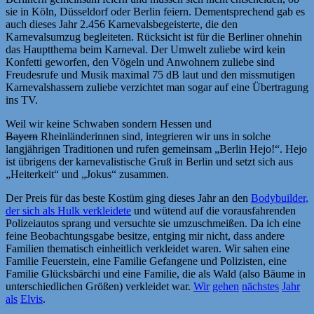
sie in Köln, Düsseldorf oder Berlin feiern. Dementsprechend gab es
auch dieses Jahr 2.456 Karnevalsbegeisterte, die den
Karnevalsumzug begleiteten. Rücksicht ist für die Berliner ohnehin
das Hauptthema beim Karneval. Der Umwelt zuliebe wird kein
Konfetti geworfen, den Vögeln und Anwohnern zuliebe sind
Freudesrufe und Musik maximal 75 dB laut und den missmutigen
Karnevalshassern zuliebe verzichtet man sogar auf eine Übertragung
ins TV.
Weil wir keine Schwaben sondern Hessen und
Bayern
Rheinländerinnen sind, integrieren wir uns in solche
langjährigen Traditionen und rufen gemeinsam „Berlin Hejo!“. Hejo
ist übrigens der karnevalistische Gruß in Berlin und setzt sich aus
„Heiterkeit“ und „Jokus“ zusammen.
Der Preis für das beste Kostüm ging dieses Jahr an den
Bodybuilder,
der sich als Hulk verkleidete
und wütend auf die vorausfahrenden
Polizeiautos sprang und versuchte sie umzuschmeißen. Da ich eine
feine Beobachtungsgabe besitze, entging mir nicht, dass andere
Familien thematisch einheitlich verkleidet waren. Wir sahen eine
Familie Feuerstein, eine Familie Gefangene und Polizisten, eine
Familie Glücksbärchi und eine Familie, die als Wald (also Bäume in
unterschiedlichen Größen) verkleidet war.
Wir
gehen
nächstes
Jahr
als
Elvis
.