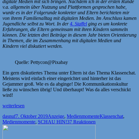
digitale Medien mit sich bringen. Nachdem ich in der ersten Runde
v.a. allgemein über Nutzung und Plattformen gesprochen habe,
wurde es in der Folgerunde konkreter und Eltern berichteten mir
von ihrem Familienalltag mit digitalen Medien. Im Anschluss kamen
Jugendliche selbst zu Wort. In der
4. Staffel
ging es um konkrete
Erfahrungen, die Eltern gemeinsam mit ihren Kindern sammeln
können. Die letzten drei Beiträge in diesem Jahr bieten Orientierung
in Themen, die im Zusammenhang mit digitalen Medien und
Kindern viel diskutiert werden.
Quelle: Pettycon@Pixabay
Ein gern diskutiertes Thema unter Eltern ist das Thema Klassenchat.
Meistens wird einfach einer eingerichtet und hinterher ist das
Gejammer groß. Wie es da abginge! Die Kommunikationskultur
ließe zu wünschen übrig! Und überhaupt! Was da alles verschickt
wird!
„[Anzeige]
weiterlesen
Let’s
Autor
Veröffentlicht
Kategorien
Schlagwörter
dasnuf
7. Oktober 2019
Anzeige
,
Medienmomente
Klassenchat
,
talk
am
Medienmomente
,
SCHAU HIN!
37 Reaktionen
–
Tipps
zum
Thema