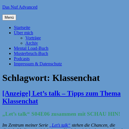
Zum
Das Nuf Advanced
Inhalt
springen
Menü
Startseite
Über mich
Vorträge
Archiv
Mental Load-Buch
Musterbruch-Buch
Podcasts
Impressum & Datenschutz
Schlagwort:
Klassenchat
[Anzeige] Let’s talk – Tipps zum Thema
Klassenchat
„Let’s talk“ S04E06 zusammen mit SCHAU HIN!
Im Zentrum meiner Serie
„Let’s talk“
stehen die Chancen, die