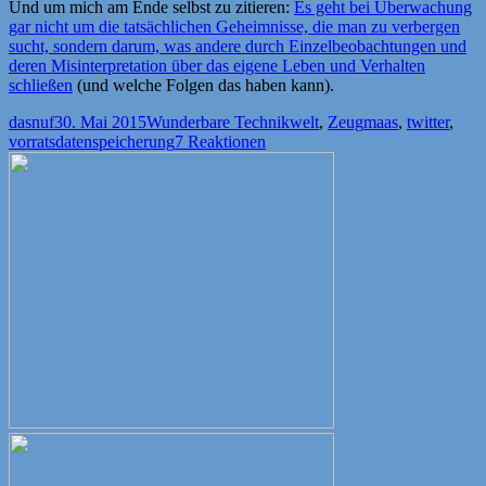
Und um mich am Ende selbst zu zitieren:
Es geht bei Überwachung
gar nicht um die tatsächlichen Geheimnisse, die man zu verbergen
sucht, sondern darum, was andere durch Einzelbeobachtungen und
deren Misinterpretation über das eigene Leben und Verhalten
schließen
(und welche Folgen das haben kann).
Autor
Veröffentlicht
Kategorien
Schlagwörter
dasnuf
30. Mai 2015
Wunderbare Technikwelt
,
Zeug
maas
,
twitter
,
am
vorratsdatenspeicherung
7 Reaktionen