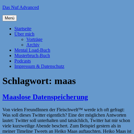
Zum
Das Nuf Advanced
Inhalt
springen
Menü
Startseite
Über mich
Vorträge
Archiv
Mental Load-Buch
Musterbruch-Buch
Podcasts
Impressum & Datenschutz
Schlagwort:
maas
Maaslose Datenspeicherung
Von vielen FreundInnen der Fleischwelt™ werde ich oft gefragt:
Was soll dieses Twitter eigentlich? Eine der möglichen Antworten
lautet: Twitter soll unterhalten und tatsächlich, Twitter hat mir schon
viele kurzweilige Abende beschert. Zum Beispiel gestern als in
meiner Timeline Tweets an Heiko Maas auftauchten. Heiko Maas ist