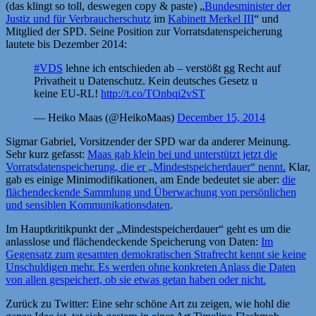
(das klingt so toll, deswegen copy & paste) „
Bundesminister der
Justiz und für Verbraucherschutz
im
Kabinett Merkel III
“ und
Mitglied der SPD. Seine Position zur Vorratsdatenspeicherung
lautete bis Dezember 2014:
#VDS
lehne ich entschieden ab – verstößt gg Recht auf
Privatheit u Datenschutz. Kein deutsches Gesetz u
keine EU-RL!
http://t.co/TOnbqi2vST
— Heiko Maas (@HeikoMaas)
December 15, 2014
Sigmar Gabriel, Vorsitzender der SPD war da anderer Meinung.
Sehr kurz gefasst:
Maas gab klein bei und unterstützt jetzt die
Vorratsdatenspeicherung, die er „Mindestspeicherdauer“ nennt.
Klar,
gab es einige Minimodifikationen, am Ende bedeutet sie aber:
die
flächendeckende Sammlung und Überwachung von persönlichen
und sensiblen Kommunikationsdaten
.
Im Hauptkritikpunkt der „Mindestspeicherdauer“ geht es um die
anlasslose und flächendeckende Speicherung von Daten:
Im
Gegensatz zum gesamten demokratischen Strafrecht kennt sie keine
Unschuldigen mehr. Es werden ohne konkreten Anlass die Daten
von allen gespeichert, ob sie etwas getan haben oder nicht.
Zurück zu Twitter: Eine sehr schöne Art zu zeigen, wie hohl die