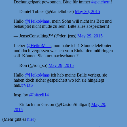
Dschungelpark gewonnen. Bitte für immer
#speichern
!
— Daniel Tubies (@danieltubies)
May 30, 2015
Hallo
@HeikoMaas
, mein Sohn will nicht ins Bett und
behauptet nicht müde zu sein. Bitte alles abspeichern!
— JenseConsulting™ (@der_jens)
May 29, 2015
Lieber
@HeikoMaas
, nun habe ich 1 Stunde telefoniert
und doch vergessen was ich vom Einkaufen mitbringen
soll. Können Sie kurz nachschauen?
— Ron (@ron_so)
May 29, 2015
Hallo
@HeikoMaas
ich hab meine Brille verlegt, sie
haben doch sicher gespeichert wo ich sie hingelegt
hab.
#VDS
Insp. by
@bitzeli14
— Einfach nur Gaston (@GastonStuttgart)
May 29,
2015
(Mehr gibt es
hier
)