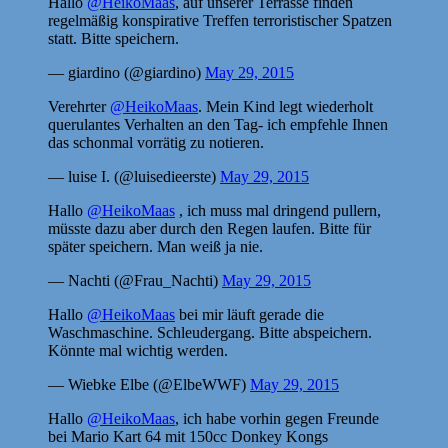
Hallo
@HeikoMaas
, auf unserer Terrasse finden
regelmäßig konspirative Treffen terroristischer Spatzen
statt. Bitte speichern.
— giardino (@giardino)
May 29, 2015
Verehrter
@HeikoMaas
. Mein Kind legt wiederholt
querulantes Verhalten an den Tag- ich empfehle Ihnen
das schonmal vorrätig zu notieren.
— luise I. (@luisedieerste)
May 29, 2015
Hallo
@HeikoMaas
, ich muss mal dringend pullern,
müsste dazu aber durch den Regen laufen. Bitte für
später speichern. Man weiß ja nie.
— Nachti (@Frau_Nachti)
May 29, 2015
Hallo
@HeikoMaas
bei mir läuft gerade die
Waschmaschine. Schleudergang. Bitte abspeichern.
Könnte mal wichtig werden.
— Wiebke Elbe (@ElbeWWF)
May 29, 2015
Hallo
@HeikoMaas
, ich habe vorhin gegen Freunde
bei Mario Kart 64 mit 150cc Donkey Kongs