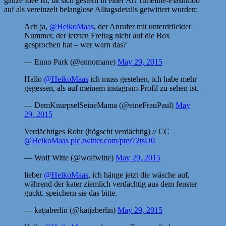
ganze Idee ist, tat sich gestern in einer Art Timeline-Flashmob
auf als vereinzelt belanglose Alltagsdetails getwittert wurden:
Ach ja,
@HeikoMaas
, der Anrufer mit unterdrückter
Nummer, der letzten Freitag nicht auf die Box
gesprochen hat – wer warn das?
— Enno Park (@ennomane)
May 29, 2015
Hallo
@HeikoMaas
ich muss gestehen, ich habe mehr
gegessen, als auf meinem instagram-Profil zu sehen ist.
— DemKnurpselSeineMama (@eineFrauPaul)
May
29, 2015
Verdächtiges Rohr (högscht verdächtig) // CC
@HeikoMaas
pic.twitter.com/pter72tsU0
— Wolf Witte (@wolfwitte)
May 29, 2015
lieber
@HeikoMaas
, ich hänge jetzt die wäsche auf,
während der kater ziemlich verdächtig aus dem fenster
guckt. speichern sie das bitte.
— katjaberlin (@katjaberlin)
May 29, 2015