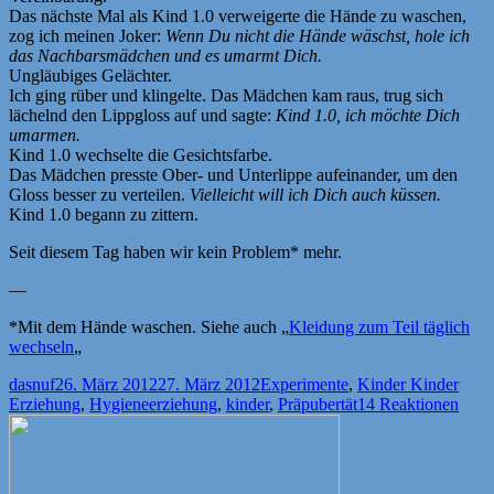
Das nächste Mal als Kind 1.0 verweigerte die Hände zu waschen,
zog ich meinen Joker:
Wenn Du nicht die Hände wäschst, hole ich
das Nachbarsmädchen und es umarmt Dich.
Ungläubiges Gelächter.
Ich ging rüber und klingelte. Das Mädchen kam raus, trug sich
lächelnd den Lippgloss auf und sagte:
Kind 1.0, ich möchte Dich
umarmen.
Kind 1.0 wechselte die Gesichtsfarbe.
Das Mädchen presste Ober- und Unterlippe aufeinander, um den
Gloss besser zu verteilen.
Vielleicht will ich Dich auch küssen.
Kind 1.0 begann zu zittern.
Seit diesem Tag haben wir kein Problem* mehr.
—
*Mit dem Hände waschen. Siehe auch „
Kleidung zum Teil täglich
wechseln
„
Autor
Veröffentlicht
Kategorien
Schl
dasnuf
26. März 2012
27. März 2012
Experimente
,
Kinder Kinder
am
Erziehung
,
Hygieneerziehung
,
kinder
,
Präpubertät
14 Reaktionen