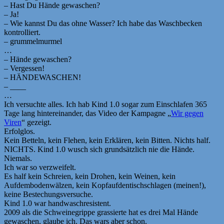
– Hast Du Hände gewaschen?
– Ja!
– Wie kannst Du das ohne Wasser? Ich habe das Waschbecken
kontrolliert.
– grummelmurmel
…
– Hände gewaschen?
– Vergessen!
– HÄNDEWASCHEN!
– ____
…
Ich versuchte alles. Ich hab Kind 1.0 sogar zum Einschlafen 365
Tage lang hintereinander, das Video der Kampagne „
Wir gegen
Viren
“ gezeigt.
Erfolglos.
Kein Betteln, kein Flehen, kein Erklären, kein Bitten. Nichts half.
NICHTS. Kind 1.0 wusch sich grundsätzlich nie die Hände.
Niemals.
Ich war so verzweifelt.
Es half kein Schreien, kein Drohen, kein Weinen, kein
Aufdembodenwälzen, kein Kopfaufdentischschlagen (meinen!),
keine Bestechungsversuche.
Kind 1.0 war handwaschresistent.
2009 als die Schweinegrippe grassierte hat es drei Mal Hände
gewaschen, glaube ich. Das wars aber schon.