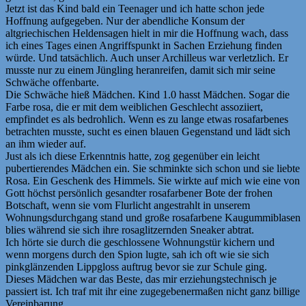
Jetzt ist das Kind bald ein Teenager und ich hatte schon jede
Hoffnung aufgegeben. Nur der abendliche Konsum der
altgriechischen Heldensagen hielt in mir die Hoffnung wach, dass
ich eines Tages einen Angriffspunkt in Sachen Erziehung finden
würde. Und tatsächlich. Auch unser Archilleus war verletzlich. Er
musste nur zu einem Jüngling heranreifen, damit sich mir seine
Schwäche offenbarte.
Die Schwäche hieß Mädchen. Kind 1.0 hasst Mädchen. Sogar die
Farbe rosa, die er mit dem weiblichen Geschlecht assoziiert,
empfindet es als bedrohlich. Wenn es zu lange etwas rosafarbenes
betrachten musste, sucht es einen blauen Gegenstand und lädt sich
an ihm wieder auf.
Just als ich diese Erkenntnis hatte, zog gegenüber ein leicht
pubertierendes Mädchen ein. Sie schminkte sich schon und sie liebte
Rosa. Ein Geschenk des Himmels. Sie wirkte auf mich wie eine von
Gott höchst persönlich gesandter rosafarbener Bote der frohen
Botschaft, wenn sie vom Flurlicht angestrahlt in unserem
Wohnungsdurchgang stand und große rosafarbene Kaugummiblasen
blies während sie sich ihre rosaglitzernden Sneaker abtrat.
Ich hörte sie durch die geschlossene Wohnungstür kichern und
wenn morgens durch den Spion lugte, sah ich oft wie sie sich
pinkglänzenden Lippgloss auftrug bevor sie zur Schule ging.
Dieses Mädchen war das Beste, das mir erziehungstechnisch je
passiert ist. Ich traf mit ihr eine zugegebenermaßen nicht ganz billige
Vereinbarung.