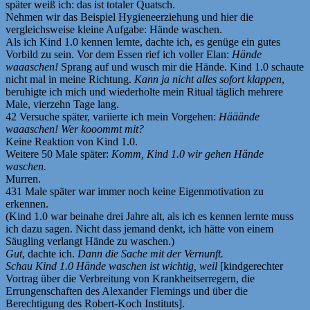
später weiß ich: das ist totaler Quatsch.
Nehmen wir das Beispiel Hygieneerziehung und hier die
vergleichsweise kleine Aufgabe: Hände waschen.
Als ich Kind 1.0 kennen lernte, dachte ich, es genüge ein gutes
Vorbild zu sein. Vor dem Essen rief ich voller Elan:
Hände
waaaschen!
Sprang auf und wusch mir die Hände. Kind 1.0 schaute
nicht mal in meine Richtung.
Kann ja nicht alles sofort klappen
,
beruhigte ich mich und wiederholte mein Ritual täglich mehrere
Male, vierzehn Tage lang.
42 Versuche später, variierte ich mein Vorgehen:
Hääände
waaaschen! Wer kooommt mit?
Keine Reaktion von Kind 1.0.
Weitere 50 Male später:
Komm, Kind 1.0 wir gehen Hände
waschen.
Murren.
431 Male später war immer noch keine Eigenmotivation zu
erkennen.
(Kind 1.0 war beinahe drei Jahre alt, als ich es kennen lernte muss
ich dazu sagen. Nicht dass jemand denkt, ich hätte von einem
Säugling verlangt Hände zu waschen.)
Gut
, dachte ich.
Dann die Sache mit der Vernunft.
Schau Kind 1.0 Hände waschen ist wichtig, weil
[kindgerechter
Vortrag über die Verbreitung von Krankheitserregern, die
Errungenschaften des Alexander Flemings und über die
Berechtigung des Robert-Koch Instituts].