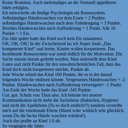
Keine Reaktion. Auch mehrmaliges an die Vernunft appellieren
blieb erfolglos.
Ich entwickelte als findige Psychologin ein Bonussystem.
Selbständiges Händewaschen vor dem Essen = 2 Punkte;
selbständiges Händewaschen nach dem Toilettengang = 3 Punkte.
Bereites Händewaschen nach Aufforderung = 1 Punkt. Alle 10
Punkte = 1 Eis.
Ein Jahr später hatte das Kind noch kein Eis zusammen.
OK, OK, OK! In der Zwischenzeit las ich Jesper Juuls „Das
kompetente Kind“ und lernte, Kinder wollen kooperieren. Das
bestehende Bonussystem war somit tödlich für die Motivation. Die
Sache musste herum gedreht werden. Man unterstellt dem Kind
Gutes und zieht Punkte für den unwahrscheinlichen Fall, dass das
Kind doch nicht kooperieren möchte, Punkte ab.
Jede Woche erhielt das Kind 100 Punkte, die es in der darauf
folgenden Woche einlösen könnte. Vergessenes Händewaschen = -2
Punkte. Händewaschen nach Aufforderung verweigern= -1 Punkt.
Am Ende der Woche hatte das Kind -345 Punkte.
Gut, gut. Schulz von Thun also. Ich betonte bei unserer
Kommunikation nicht mehr die Sachebene (Bakterien, Hygiene)
und nicht die Apellebene (Tu es doch endlich!!!) sondern versteifte
mich auf die emotionale Ebene (Mami wäre wirklich sehr glücklich,
wenn Du die ba-ba Hände waschen würdest!).
Auch das prallte an Kind 1.0 ab.
So vergingen die Jahre.