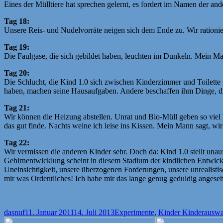
Eines der Mülltiere hat sprechen gelernt, es fordert im Namen der ander
Tag 18:
Unsere Reis- und Nudelvorräte neigen sich dem Ende zu. Wir ration
Tag 19:
Die Faulgase, die sich gebildet haben, leuchten im Dunkeln. Mein M
Tag 20:
Die Schlucht, die Kind 1.0 sich zwischen Kinderzimmer und Toilette
haben, machen seine Hausaufgaben. Andere beschaffen ihm Dinge, d
Tag 21:
Wir können die Heizung abstellen. Unrat und Bio-Müll geben so viel 
das gut finde. Nachts weine ich leise ins Kissen. Mein Mann sagt, wi
Tag 22:
Wir vermissen die anderen Kinder sehr. Doch da: Kind 1.0 stellt unaufg
Gehirnentwicklung scheint in diesem Stadium der kindlichen Entwickl
Uneinsichtigkeit, unsere überzogenen Forderungen, unsere unrealisti
mir was Ordentliches! Ich habe mir das lange genug geduldig angese
Autor
Veröffentlicht
Kategorien
Schla
dasnuf
11. Januar 2011
14. Juli 2013
Experimente
,
Kinder Kinder
auswa
am