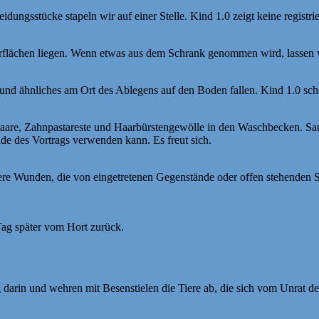
dungsstücke stapeln wir auf einer Stelle. Kind 1.0 zeigt keine registr
flächen liegen. Wenn etwas aus dem Schrank genommen wird, lassen wir
 und ähnliches am Ort des Ablegens auf den Boden fallen. Kind 1.0 schei
n Haare, Zahnpastareste und Haarbürstengewölle in den Waschbecken. Sau
de des Vortrags verwenden kann. Es freut sich.
re Wunden, die von eingetretenen Gegenstände oder offen stehenden S
Tag später vom Hort zurück.
g darin und wehren mit Besenstielen die Tiere ab, die sich vom Unrat 