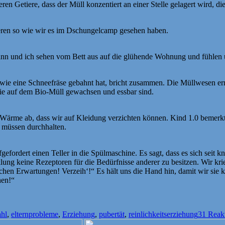
en Getiere, dass der Müll konzentiert an einer Stelle gelagert wird, die
ieren so wie wir es im Dschungelcamp gesehen haben.
ann und ich sehen vom Bett aus auf die glühende Wohnung und fühlen u
 wie eine Schneefräse gebahnt hat, bricht zusammen. Die Müllwesen er
ie auf dem Bio-Müll gewachsen und essbar sind.
Wärme ab, dass wir auf Kleidung verzichten können. Kind 1.0 bemerkt,
r müssen durchhalten.
efordert einen Teller in die Spülmaschine. Es sagt, dass es sich seit kn
ung keine Rezeptoren für die Bedürfnisse anderer zu besitzen. Wir kr
schen Erwartungen! Verzeih‘!“ Es hält uns die Hand hin, damit wir sie
hen!“
gwörter
hl
,
elternprobleme
,
Erziehung
,
pubertät
,
reinlichkeitserziehung
31 Reak