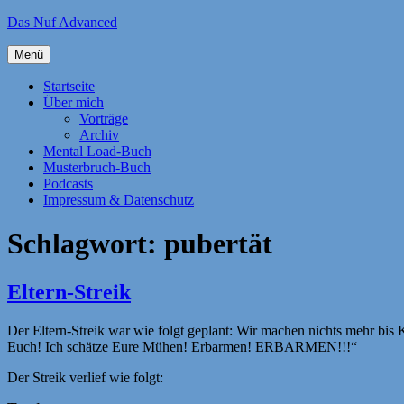
Zum
Das Nuf Advanced
Inhalt
springen
Menü
Startseite
Über mich
Vorträge
Archiv
Mental Load-Buch
Musterbruch-Buch
Podcasts
Impressum & Datenschutz
Schlagwort:
pubertät
Eltern-Streik
Der Eltern-Streik war wie folgt geplant: Wir machen nichts mehr bis Ki
Euch! Ich schätze Eure Mühen! Erbarmen! ERBARMEN!!!“
Der Streik verlief wie folgt: