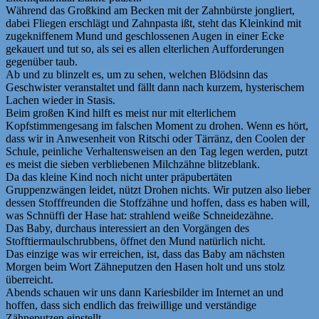
Während das Großkind am Becken mit der Zahnbürste jongliert,
dabei Fliegen erschlägt und Zahnpasta ißt, steht das Kleinkind mit
zugekniffenem Mund und geschlossenen Augen in einer Ecke
gekauert und tut so, als sei es allen elterlichen Aufforderungen
gegenüber taub.
Ab und zu blinzelt es, um zu sehen, welchen Blödsinn das
Geschwister veranstaltet und fällt dann nach kurzem, hysterischem
Lachen wieder in Stasis.
Beim großen Kind hilft es meist nur mit elterlichem
Kopfstimmengesang im falschen Moment zu drohen. Wenn es hört,
dass wir in Anwesenheit von Ritschi oder Tärränz, den Coolen der
Schule, peinliche Verhaltensweisen an den Tag legen werden, putzt
es meist die sieben verbliebenen Milchzähne blitzeblank.
Da das kleine Kind noch nicht unter präpubertäten
Gruppenzwängen leidet, nützt Drohen nichts. Wir putzen also lieber
dessen Stofffreunden die Stoffzähne und hoffen, dass es haben will,
was Schnüffi der Hase hat: strahlend weiße Schneidezähne.
Das Baby, durchaus interessiert an den Vorgängen des
Stofftiermaulschrubbens, öffnet den Mund natürlich nicht.
Das einzige was wir erreichen, ist, dass das Baby am nächsten
Morgen beim Wort Zähneputzen den Hasen holt und uns stolz
überreicht.
Abends schauen wir uns dann Kariesbilder im Internet an und
hoffen, dass sich endlich das freiwillige und verständige
Zähneputzen einstellt.