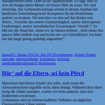
unaufgefordert einen Teller in die Spülmaschine. Es sagt, dass es
sich seit knapp einem Monat viel besser fühlt als sonst. Wir sind
einsichtig. Die Gehirnentwicklung scheint in diesem Stadium der
kindlichen Entwicklung keine Rezeptoren für die Bedürfnisse
anderer zu besitzen. Wir kriechen vor ihm auf den Boden und
flehen: „Verzeihe uns unsere Uneinsichtigkeit, unsere überzogenen
Forderungen, unsere unrealistischen Erwartungen! Verzeih‘!“ Es
hält uns die Hand hin, damit wir sie küssen können. „Jetzt räumt den
ganzen Mist endlich weg und kocht mir was Ordentliches! Ich habe
mir das lange genug geduldig angesehen!“
Autor
Veröffentlicht
Kategorien
Schla
dasnuf
11. Januar 2011
14. Juli 2013
Experimente
,
Kinder Kinder
am
auswahl
,
elternprobleme
,
Erziehung
,
pubertät
,
reinlichkeitserziehung
31 Reaktionen
Hör‘ auf die Eltern, sei kein Pferd
Manchmal durchleben Kinder das selbe, auch wenn der
Altersunterschied ungefähr sechs Jahre beträgt. Während dem einen
lustig die Zähne ausfallen, warten wir beim anderen, dass dort
Beißerchen erscheinen.
Gemeinsam sind sie leidenschaftliche Teilhaber am täglichen
Elternquälritual Zähne putzen.