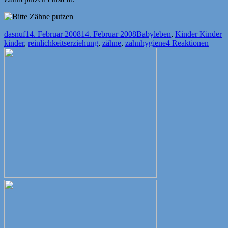
Autor
Veröffentlicht
Kategorien
S
dasnuf
14. Februar 2008
14. Februar 2008
Babyleben
,
Kinder Kinder
am
kinder
,
reinlichkeitserziehung
,
zähne
,
zahnhygiene
4 Reaktionen