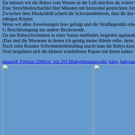
Da müssen wir die Babys vom Wasser in die Luft strecken als wären
Eine Streichholzschachtel fünf Minuten mit horizontal gestreckten Ar
Zwischen dem Muskeldrill schreit die Schwimmlehrerin, dass ihr d
zittrigen Körper.
Wenn wir allen Anweisungen brav gefolgt und die Strafliegestütz erl
G Beschleunigung ans andere Beckenende.
Da das Babyschwimmen in einer Sauna stattfindet, begleiten applaudi
(Das sind die Momente in denen ich geistig meine Hände reibe, denn 
Nach zehn Runden Schwimmreifenrafting taucht man die Babys kurz 
Dort bespritzen sich die kleinen windellosen Pupser mit ihrem kalten
Autor
Veröffentlicht
Kategorien
Schlagwörter
dasnuf
4. Februar 2008
14. Juli 2013
Babyleben
auswahl
,
baby
,
babysa
am