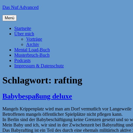
Zum
Das Nuf Advanced
Inhalt
springen
Menü
Startseite
Über mich
Vorträge
Archiv
Mental Load-Buch
Musterbruch-Buch
Podcasts
Impressum & Datenschutz
Schlagwort:
rafting
Babybespaßung deluxe
Mangels Krippenplatz wird man am Dorf vermutlich vor Langeweile u
Betroffenen mangels öffentlicher Spielplätze nicht pflegen kann.
In Berlin sind der Babybeschäftigung keine Grenzen gesetzt und so 
Mein Baby und ich, wir sind in der Zwischenzeit bei Babyrafting un
Das Babyrafting ist ein Teil des durch eine ehemals militärisch akt