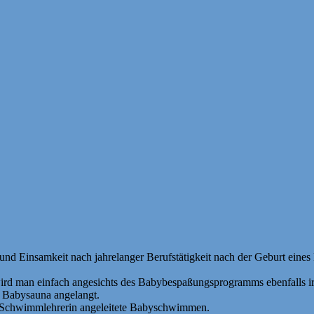
nd Einsamkeit nach jahrelanger Berufstätigkeit nach der Geburt ein
wird man einfach angesichts des Babybespaßungsprogramms ebenfalls ir
d Babysauna angelangt.
ive Schwimmlehrerin angeleitete Babyschwimmen.