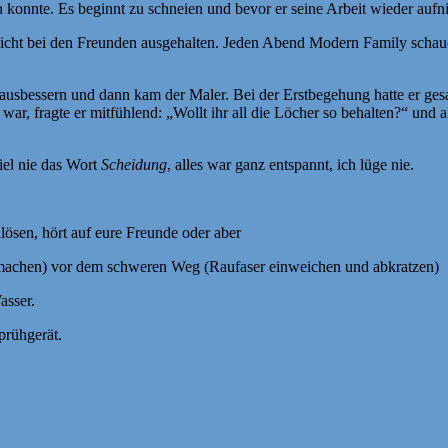
 konnte. Es beginnt zu schneien und bevor er seine Arbeit wieder auf
 nicht bei den Freunden ausgehalten. Jeden Abend Modern Family schau
sbessern und dann kam der Maler. Bei der Erstbegehung hatte er gesagt:
 fragte er mitfühlend: „Wollt ihr all die Löcher so behalten?“ und als e
fiel nie das Wort
Scheidung
, alles war ganz entspannt, ich lüge nie.
lösen, hört auf eure Freunde oder aber
u machen) vor dem schweren Weg (Raufaser einweichen und abkratzen)
asser.
prühgerät.