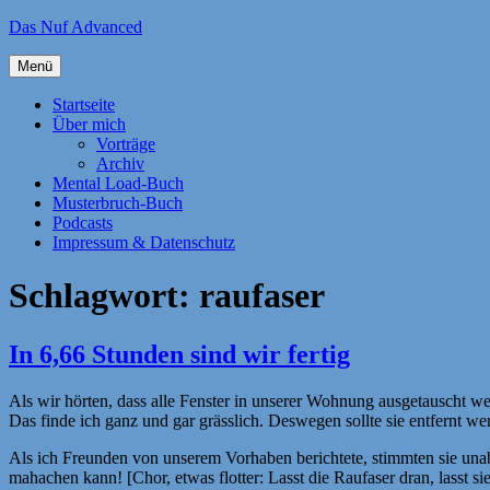
Zum
Das Nuf Advanced
Inhalt
springen
Menü
Startseite
Über mich
Vorträge
Archiv
Mental Load-Buch
Musterbruch-Buch
Podcasts
Impressum & Datenschutz
Schlagwort:
raufaser
In 6,66 Stunden sind wir fertig
Als wir hörten, dass alle Fenster in unserer Wohnung ausgetauscht wer
Das finde ich ganz und gar grässlich. Deswegen sollte sie entfernt w
Als ich Freunden von unserem Vorhaben berichtete, stimmten sie unabh
mahachen kann! [Chor, etwas flotter: Lasst die Raufaser dran, lasst si