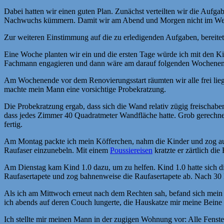
Dabei hatten wir einen guten Plan. Zunächst verteilten wir die Au
Nachwuchs kümmern. Damit wir am Abend und Morgen nicht im Weg
Zur weiteren Einstimmung auf die zu erledigenden Aufgaben, bereite
Eine Woche planten wir ein und die ersten Tage würde ich mit den Ki
Fachmann engagieren und dann wäre am darauf folgenden Wochenende
Am Wochenende vor dem Renovierungsstart räumten wir alle frei lie
machte mein Mann eine vorsichtige Probekratzung.
Die Probekratzung ergab, dass sich die Wand relativ zügig freischaben
dass jedes Zimmer 40 Quadratmeter Wandfläche hatte. Grob gerechnet
fertig.
Am Montag packte ich mein Köfferchen, nahm die Kinder und zog aus.
Raufaser einzunebeln. Mit einem
Poussiereisen
kratzte er zärtlich di
Am Dienstag kam Kind 1.0 dazu, um zu helfen. Kind 1.0 hatte sich die
Raufasertapete und zog bahnenweise die Raufasertapete ab. Nach 30 M
Als ich am Mittwoch erneut nach dem Rechten sah, befand sich mein
ich abends auf deren Couch lungerte, die Hauskatze mir meine Beine
Ich stellte mir meinen Mann in der zugigen Wohnung vor: Alle Fens