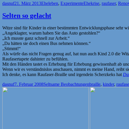
Autor
Veröffentlicht
Kategorien
Schlagwörter
dasnuf
21. März 2013
Eheleben
,
Experimente
Ehekrise
,
raufaser
,
Renov
am
Selten so gelacht
Witze sind für Kinder in einer bestimmten Entwicklungsphase sehr wich
„Angeklagter, warum haben Sie das Auto gestohlen?“
„Ich musste ganz schnell zur Arbeit.“
„Da hätten sie doch einen Bus nehmen können.“
„Stimmt!“
Als würfe das nicht Fragen genug auf, hat nun auch Kind 2.0 die Witz
Raufasertapete dahinter zu befühlen.
Mit den Händen tastet es Erhebung für Erhebung gewissenhaft ab und 
Wenn wir es verständnislos anschauen, nimmt es meine Hand, reibt si
Ich denke, es kann Raufaser-Braille und irgendein Scherzkeks hat
Da
Autor
Veröffentlicht
Kategorien
Schlagwörter
dasnuf
7. Februar 2008
Seltsame Beobachtungen
braille
,
kinder
,
raufase
am