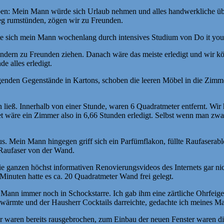
fgaben: Mein Mann würde sich Urlaub nehmen und alles handwerkliche 
 rumstünden, zögen wir zu Freunden.
te sich mein Mann wochenlang durch intensives Studium von Do it you
ndern zu Freunden ziehen. Danach wäre das meiste erledigt und wir kö
 alles erledigt.
genden Gegenstände in Kartons, schoben die leeren Möbel in die Zimm
 ließ. Innerhalb von einer Stunde, waren 6 Quadratmeter entfernt. Wir 
 wäre ein Zimmer also in 6,66 Stunden erledigt. Selbst wenn man zwan
 Mein Mann hingegen griff sich ein Parfümflakon, füllte Raufaserablös
e Raufaser von der Wand.
 ganzen höchst informativen Renovierungsvideos des Internets gar nicht
inuten hatte es ca. 20 Quadratmeter Wand frei gelegt.
 Mann immer noch in Schockstarre. Ich gab ihm eine zärtliche Ohrfei
 wärmte und der Hausherr Cocktails darreichte, gedachte ich meines M
ter waren bereits rausgebrochen, zum Einbau der neuen Fenster waren