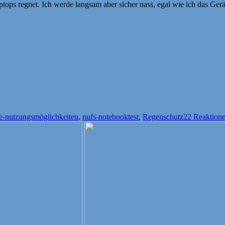
ptops regnet. Ich werde langsam aber sicher nass, egal wie ich das Gerät
rter
ve-nutzungsmöglichkeiten
,
nufs-notebooktest
,
Regenschutz
22 Reaktion