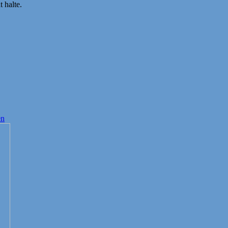
 halte.
en