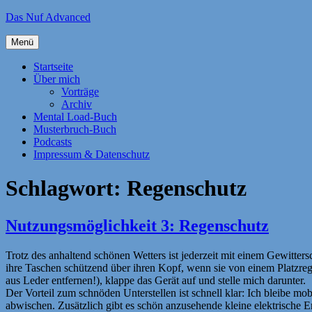
Zum
Das Nuf Advanced
Inhalt
springen
Menü
Startseite
Über mich
Vorträge
Archiv
Mental Load-Buch
Musterbruch-Buch
Podcasts
Impressum & Datenschutz
Schlagwort:
Regenschutz
Nutzungsmöglichkeit 3: Regenschutz
Trotz des anhaltend schönen Wetters ist jederzeit mit einem Gewitte
ihre Taschen schützend über ihren Kopf, wenn sie von einem Platzregen
aus Leder entfernen!), klappe das Gerät auf und stelle mich darunter.
Der Vorteil zum schnöden Unterstellen ist schnell klar: Ich bleibe m
abwischen. Zusätzlich gibt es schön anzusehende kleine elektrische