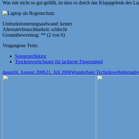
Was mir nicht so gut gefällt, ist dass es durch das Klappgelenk des La
Umfunktionierungsaufwand: keiner
Alternativbrauchbarkeit: schlecht
Gesamtbewertung: ** (2 von 6)
Vergangene Tests:
Sonnenreflektor
Trockenvorrichtung für lackierte Fingernägel
Autor
Veröffentlicht
Kategorien
Schlagwö
dasnuf
4. August 2006
21. Juli 2006
Wunderbare Technikwelt
alternati
am