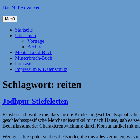
Zum
Das Nuf Advanced
Inhalt
springen
Menü
Startseite
Über mich
Vorträge
Archiv
Mental Load-Buch
Musterbruch-Buch
Podcasts
Impressum & Datenschutz
Schlagwort:
reiten
Jodhpur-Stiefeletten
Es ist so: Ich wollte nie, dass unsere Kinder in geschlechtsspezifis
geschlechtsspezifische Merchandiseartikel mit nach Hause, gab es zw
Beeinflussung der Charakterentwicklung durch Konsumartikel mit mang
Wenige Jahre später sind es die Kinder, die uns alles verbieten, was 