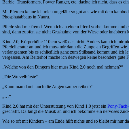
Barbie, Transformers, Power Ranger, etc. dachte ich nicht, dass es eine
Mit Pferden kenne ich mich ungefähr so gut aus wie mit dem kambods
Phosphatabbaus in Nauru.
Pferde sind mir fremd. Wenn ich an einem Pferd vorbei komme und es g
sind, dann zupfen sie nicht Grashalme von der Wiese oder knabbern M
Kind 2.0, Körperhöhe 110 cm weiß das nicht. Anders kann ich mir nich
Pferdeliteratur an und ich muss mir dann die Zunge an Begriffen wie
verlangsamen bis es schließlich ganz zum Stillstand kommt und ich lau
vergessen. Am Reiterhof mache ich deswegen keine besonders gute F
„Welche von den Dingern hier muss Kind 2.0 noch mal nehmen?“
„Die Wurzelbürste“
„Kann man damit auch die Augen sauber reiben?“
„…“
Kind 2.0 hat mit der Unterstützung von Kind 1.0 jetzt ein
Pony-Fach
geschafft. Da fängt die Musik an und ich bekomme ein nervöses Zuck
Wie so oft mit Kindern – am Ende hilft nichts und so bleibt mir nur