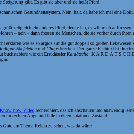
 Steigerung gibt. Es gibt sie aber und sie heißt Pferd.
chanischen Gesundheitssystem. Nein, halt, da habe ich mal eine Dokum
rüßt zeitgleich ein anderes Pferd, denke ich, es will mich auffressen. 
öhren – nein – dann fressen sie Menschen, die sie vorher durch ihren 
t erklären wie es so arglos auf die gut doppelt so großen Lebewesen z
Jodhpur-Stiefeletten
und
Chaps
brechen. Der ganze Fachtext ist durchz
t buchstabiere wie ein Erstklässler
Kardätsche
„K A R D Ä T S C H E“.
igur.
-Know-how-Video
recherchiert, das ich anschauen und auswendig lerne
en im rechten Auge und falle in einen katatonen Zustand.
 das Gute am Thema Reiten zu sehen, was da wäre: