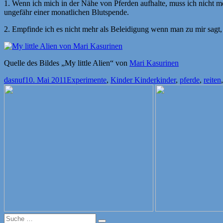
1. Wenn ich mich in der Nähe von Pferden aufhalte, muss ich nicht m
ungefähr einer monatlichen Blutspende.
2. Empfinde ich es nicht mehr als Beleidigung wenn man zu mir sagt, 
Quelle des Bildes „My little Alien“ von
Mari Kasurinen
Autor
Veröffentlicht
Kategorien
Schlagwörter
dasnuf
10. Mai 2011
Experimente
,
Kinder Kinder
kinder
,
pferde
,
reiten
am
Suche