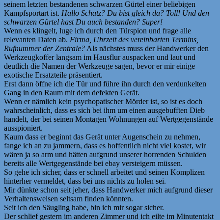
seinem letzten bestandenen schwarzen Gürtel einer beliebigen
Kampfsportart ist.
Hallo Schatz? Du bist gleich da? Toll! Und den
schwarzen Gürtel hast Du auch bestanden? Super!
Wenn es klingelt, luge ich durch den Türspion und frage alle
relevanten Daten ab.
Firma, Uhrzeit des vereinbarten Termins,
Rufnummer der Zentrale?
Als nächstes muss der Handwerker den
Werkzeugkoffer langsam im Hausflur auspacken und laut und
deutlich die Namen der Werkzeuge sagen, bevor er mir einige
exotische Ersatzteile präsentiert.
Erst dann öffne ich die Tür und führe ihn durch den verdunkelten
Gang in den Raum mit dem defekten Gerät.
Wenn er nämlich kein psychopatischer Mörder ist, so ist es doch
wahrscheinlich, dass es sich bei ihm um einen ausgebufften Dieb
handelt, der bei seinen Montagen Wohnungen auf Wertgegenstände
ausspioniert.
Kaum dass er beginnt das Gerät unter Augenschein zu nehmen,
fange ich an zu jammern, dass es hoffentlich nicht viel kostet, wir
wären ja so arm und hätten aufgrund unserer horrenden Schulden
bereits alle Wertgegenstände bei ebay versteigern müssen.
So gehe ich sicher, dass er schnell arbeitet und seinen Komplizen
hinterher vermeldet, dass bei uns nichts zu holen sei.
Mir dünkte schon seit jeher, dass Handwerker mich aufgrund dieser
Verhaltensweisen seltsam finden könnten.
Seit ich den Säugling habe, bin ich mir sogar sicher.
Der schlief gestern im anderen Zimmer und ich eilte im Minutentakt