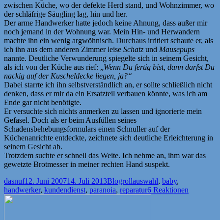
zwischen Küche, wo der defekte Herd stand, und Wohnzimmer, wo
der schläfrige Säugling lag, hin und her.
Der arme Handwerker hatte jedoch keine Ahnung, dass außer mir
noch jemand in der Wohnung war. Mein Hin- und Herwandern
machte ihn ein wenig argwöhnisch. Durchaus irritiert schaute er, als
ich ihn aus dem anderen Zimmer leise
Schatz
und
Mausepups
nannte. Deutliche Verwunderung spiegelte sich in seinem Gesicht,
als ich von der Küche aus rief: „
Wenn Du fertig bist, dann darfst Du
nackig auf der Kuscheldecke liegen, ja?“
Dabei starrte ich ihn selbstverständlich an, er sollte schließlich nicht
denken, dass er mir da ein Ersatzteil verbauen könnte, was ich am
Ende gar nicht benötigte.
Er versuchte sich nichts anmerken zu lassen und ignorierte mein
Gefasel. Doch als er beim Ausfüllen seines
Schadensbehebungsformulars einen Schnuller auf der
Küchenanrichte entdeckte, zeichnete sich deutliche Erleichterung in
seinem Gesicht ab.
Trotzdem suchte er schnell das Weite. Ich nehme an, ihm war das
gewetzte Brotmesser in meiner rechten Hand suspekt.
Autor
Veröffentlicht
Kategorien
Schlagwörter
dasnuf
12. Juni 2007
14. Juli 2013
Blogroll
auswahl
,
baby
,
am
handwerker
,
kundendienst
,
paranoia
,
reparatur
6 Reaktionen