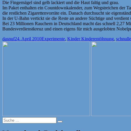
Die Fingernägel sind gelb lackiert und die Haut faltig und grau.
Im Paket enthalten ein Countdownkalender, zum Wegstreichen der Ta
die restlichen Zigarettenvorräte ein. Danach durchsucht sie eigenst
In der U-Bahn vertickt sie die Reste an andere Süchtige und verdient 
Bei 23 Millionen Rauchern in Deutschland macht das schnell 2,27 M
Bundesverdienstkreuz und einen eigens für mich ausgelobten Nobelpr
Autor
Veröffentlicht
Kategorien
Schlagwörter
dasnuf
24. April 2010
Experimente
,
Kinder Kinder
entöhnung
,
schnulle
am
Suche
Suche
nach: