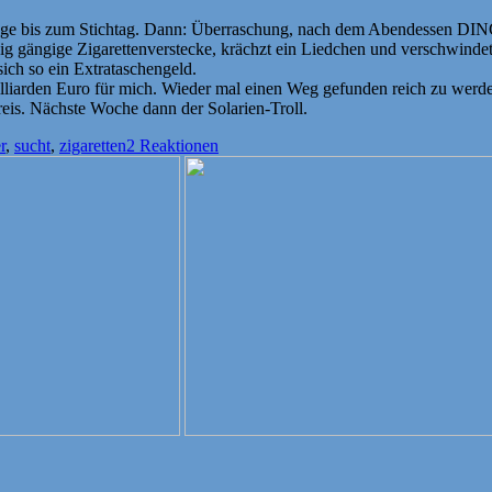
ge bis zum Stichtag. Dann: Überraschung, nach dem Abendessen DING-D
ändig gängige Zigarettenverstecke, krächzt ein Liedchen und verschwin
sich so ein Extrataschengeld.
illiarden Euro für mich. Wieder mal einen Weg gefunden reich zu we
eis. Nächste Woche dann der Solarien-Troll.
r
,
sucht
,
zigaretten
2 Reaktionen