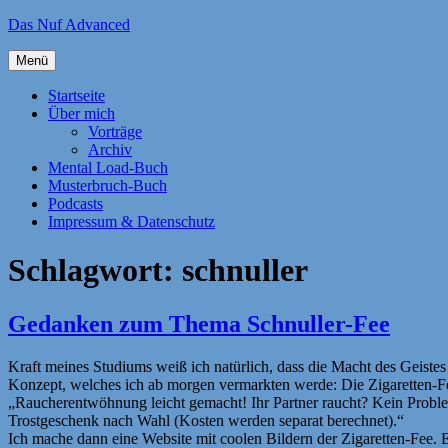
Zum
Das Nuf Advanced
Inhalt
springen
Menü
Startseite
Über mich
Vorträge
Archiv
Mental Load-Buch
Musterbruch-Buch
Podcasts
Impressum & Datenschutz
Schlagwort:
schnuller
Gedanken zum Thema Schnuller-Fee
Kraft meines Studiums weiß ich natürlich, dass die Macht des Geistes
Konzept, welches ich ab morgen vermarkten werde: Die Zigaretten-F
„Raucherentwöhnung leicht gemacht! Ihr Partner raucht? Kein Problem.
Trostgeschenk nach Wahl (Kosten werden separat berechnet).“
Ich mache dann eine Website mit coolen Bildern der Zigaretten-Fee. 