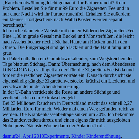
„Raucherentwöhnung leicht gemacht! Ihr Partner raucht? Kein
Problem. Bestellen Sie für nur 99 Euro die Zigaretten-Fee und in
nur einer Nacht wird ihr Partner rauchfrei. Erhalten Sie außerdem
ein kleines Trostgeschenk nach Wahl (Kosten werden separat
berechnet).“
Ich mache dann eine Website mit coolen Bildern der Zigaretten-Fee.
Eine 1,30 m große Gestalt mit Buckel und Monsterfüßen, die leicht
nach Aschenbecher riecht. Sie hat Haare am Rücken und in den
Ohren. Die Fingernägel sind gelb lackiert und die Haut faltig und
grau.
Im Paket enthalten ein Countdownkalender, zum Wegstreichen der
Tage bis zum Stichtag. Dann: Überraschung, nach dem Abendessen
DING-DONG, es klingelt an der Tür, die Zigaretten-Fee ist da und
fordert die restlichen Zigarettenvorräte ein. Danach durchsucht sie
eigenständig gängige Zigarettenverstecke, krächzt ein Liedchen und
verschwindet in der Abenddämmerung.
In der U-Bahn vertickt sie die Reste an andere Süchtige und
verdient sich so ein Extrataschengeld.
Bei 23 Millionen Rauchern in Deutschland macht das schnell 2,27
Milliarden Euro für mich. Wieder mal einen Weg gefunden reich zu
werden. Die Krankenkassenbeiträge sinken um 20%. Ich bekomme
das Bundesverdienstkreuz und einen eigens für mich ausgelobten
Nobelpreis. Nächste Woche dann der Solarien-Troll.
Autor
Veröffentlicht
Kategorien
Schlagwörter
dasnuf
24. April 2010
Experimente
,
Kinder Kinder
entöhnung
,