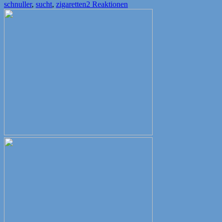
am
schnuller
,
sucht
,
zigaretten
2 Reaktionen