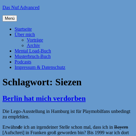
Zum
Das Nuf Advanced
Inhalt
springen
Menü
Startseite
Über mich
Vorträge
Archiv
Mental Load-Buch
Musterbruch-Buch
Podcasts
Impressum & Datenschutz
Schlagwort:
Siezen
Berlin hat mich verdorben
Die Lego-Ausstellung in Hamburg ist für Playmobilfans unbedingt
zu empfehlen.
Erwähn
d
e ich an irgendeiner Stelle schon mal, dass ich in
Bayern
[Aufschrei] in Franken groß geworden bin? Bis 1999 war ich dort