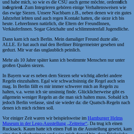
und habe mich, so wie es die CSU auch gerne möchte, ordent
d
ich
in
d
egrier
d
. Zum Integrieren gehören einige Verhaltensweisen wie
das ewige Siezen. Unsere Nachbarn z.B., neben denen wir ein gutes
Jahrzehnt lebten und auch regen Kontakt hatten, die sieze ich bis
heute. LehrerInnen natürlich, die Eltern der FreundInnen,
VerkäuferInnen. Sogar Gleichalte und schlimmstenfall Jugendliche.
Dann kam ich nach Berlin. Mein damaliger Freund duzte alle.
ALLE. Er hat auch mal den Berliner Bürgermeister gesehen und
geduzt. Mir war das unglaublich peinlich.
Mehr als 10 Jahre später kann ich bestimmte Menschen nur unter
großen Qualen siezen.
In Bayern war es neben dem Siezen sehr wichtig allerlei andere
Regeln einzuhalten. Egal wie schwachsinnig die Regel auch sein
mag. In Berlin fällt es mir immer schwerer mich an Regeln zu
halten, v.a. wenn ich sie unsinnig finde. Glücklicherweise gibt es
allgemein weniger Regeln an die man sich halten muss. Sobald ich
jedoch Berlin verlasse, sind sie wieder da: die Quatsch-Regeln nach
denen ich mich richten soll.
Vor einiger Zeit waren wir beispielsweise im
Hamburger Helms
Museum in der Lego-Ausstellung „Zeitreise“
. Da trug ich einen
Rucksack. Kaum hatte ich einen Fuß in die Ausstellung gesetzt, kam