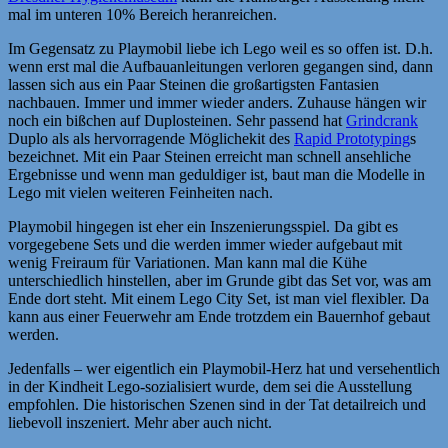
mal im unteren 10% Bereich heranreichen.
Im Gegensatz zu Playmobil liebe ich Lego weil es so offen ist. D.h.
wenn erst mal die Aufbauanleitungen verloren gegangen sind, dann
lassen sich aus ein Paar Steinen die großartigsten Fantasien
nachbauen. Immer und immer wieder anders. Zuhause hängen wir
noch ein bißchen auf Duplosteinen. Sehr passend hat
Grindcrank
Duplo als als hervorragende Möglichekit des
Rapid Prototyping
s
bezeichnet. Mit ein Paar Steinen erreicht man schnell ansehliche
Ergebnisse und wenn man geduldiger ist, baut man die Modelle in
Lego mit vielen weiteren Feinheiten nach.
Playmobil hingegen ist eher ein Inszenierungsspiel. Da gibt es
vorgegebene Sets und die werden immer wieder aufgebaut mit
wenig Freiraum für Variationen. Man kann mal die Kühe
unterschiedlich hinstellen, aber im Grunde gibt das Set vor, was am
Ende dort steht. Mit einem Lego City Set, ist man viel flexibler. Da
kann aus einer Feuerwehr am Ende trotzdem ein Bauernhof gebaut
werden.
Jedenfalls – wer eigentlich ein Playmobil-Herz hat und versehentlich
in der Kindheit Lego-sozialisiert wurde, dem sei die Ausstellung
empfohlen. Die historischen Szenen sind in der Tat detailreich und
liebevoll inszeniert. Mehr aber auch nicht.