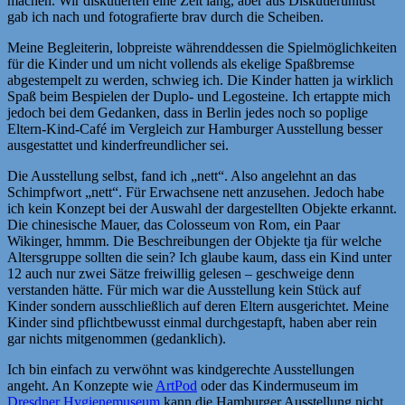
machen. Wir diskutierten eine Zeit lang, aber aus Diskutierunlust
gab ich nach und fotografierte brav durch die Scheiben.
Meine Begleiterin, lobpreiste währenddessen die Spielmöglichkeiten
für die Kinder und um nicht vollends als ekelige Spaßbremse
abgestempelt zu werden, schwieg ich. Die Kinder hatten ja wirklich
Spaß beim Bespielen der Duplo- und Legosteine. Ich ertappte mich
jedoch bei dem Gedanken, dass in Berlin jedes noch so poplige
Eltern-Kind-Café im Vergleich zur Hamburger Ausstellung besser
ausgestattet und kinderfreundlicher sei.
Die Ausstellung selbst, fand ich „nett“. Also angelehnt an das
Schimpfwort „nett“. Für Erwachsene nett anzusehen. Jedoch habe
ich kein Konzept bei der Auswahl der dargestellten Objekte erkannt.
Die chinesische Mauer, das Colosseum von Rom, ein Paar
Wikinger, hmmm. Die Beschreibungen der Objekte tja für welche
Altersgruppe sollten die sein? Ich glaube kaum, dass ein Kind unter
12 auch nur zwei Sätze freiwillig gelesen – geschweige denn
verstanden hätte. Für mich war die Ausstellung kein Stück auf
Kinder sondern ausschließlich auf deren Eltern ausgerichtet. Meine
Kinder sind pflichtbewusst einmal durchgestapft, haben aber rein
gar nichts mitgenommen (gedanklich).
Ich bin einfach zu verwöhnt was kindgerechte Ausstellungen
angeht. An Konzepte wie
ArtPod
oder das Kindermuseum im
Dresdner Hygienemuseum
kann die Hamburger Ausstellung nicht